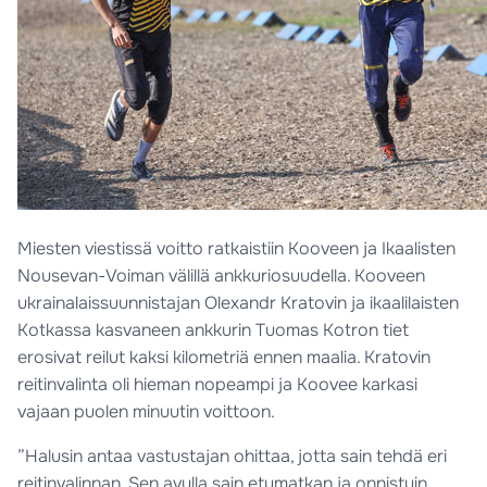
Miesten viestissä voitto ratkaistiin Kooveen ja Ikaalisten
Nousevan-Voiman välillä ankkuriosuudella. Kooveen
ukrainalaissuunnistajan Olexandr Kratovin ja ikaalilaisten
Kotkassa kasvaneen ankkurin Tuomas Kotron tiet
erosivat reilut kaksi kilometriä ennen maalia. Kratovin
reitinvalinta oli hieman nopeampi ja Koovee karkasi
vajaan puolen minuutin voittoon.
”Halusin antaa vastustajan ohittaa, jotta sain tehdä eri
reitinvalinnan. Sen avulla sain etumatkan ja onnistuin