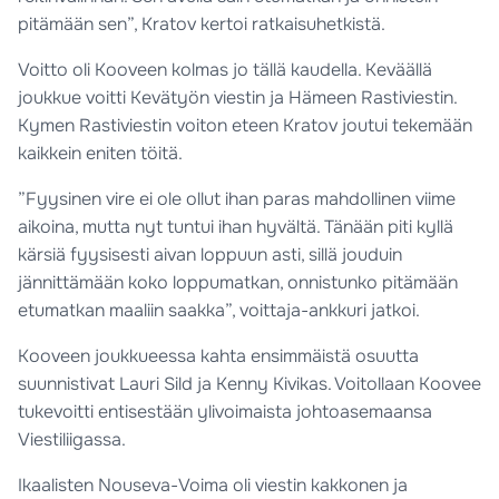
pitämään sen”, Kratov kertoi ratkaisuhetkistä.
Voitto oli Kooveen kolmas jo tällä kaudella. Keväällä
joukkue voitti Kevätyön viestin ja Hämeen Rastiviestin.
Kymen Rastiviestin voiton eteen Kratov joutui tekemään
kaikkein eniten töitä.
”Fyysinen vire ei ole ollut ihan paras mahdollinen viime
aikoina, mutta nyt tuntui ihan hyvältä. Tänään piti kyllä
kärsiä fyysisesti aivan loppuun asti, sillä jouduin
jännittämään koko loppumatkan, onnistunko pitämään
etumatkan maaliin saakka”, voittaja-ankkuri jatkoi.
Kooveen joukkueessa kahta ensimmäistä osuutta
suunnistivat Lauri Sild ja Kenny Kivikas. Voitollaan Koovee
tukevoitti entisestään ylivoimaista johtoasemaansa
Viestiliigassa.
Ikaalisten Nouseva-Voima oli viestin kakkonen ja