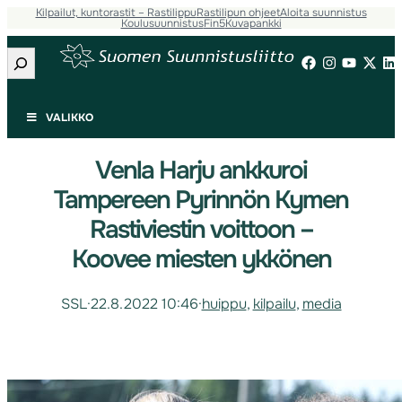
Kilpailut, kuntorastit – Rastilippu
Rastilipun ohjeet
Aloita suunnistus
Koulusuunnistus
Fin5
Kuvapankki
Etsi
VALIKKO
Venla Harju ankkuroi
Tampereen Pyrinnön Kymen
Rastiviestin voittoon –
Koovee miesten ykkönen
SSL
·
22.8.2022 10:46
·
huippu
, 
kilpailu
, 
media