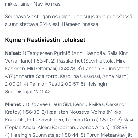
mikkeliläinen Navi kolmas.
Seuraava Viestiliigan osakilpailu on syyskuun puolivälissä
suunnistettava SM-viesti Hämeenlinnassa.
Kymen Rastiviestin tulokset
Naiset:
1) Tampereen Pyrintö (Anni Haanpää, Saila Kinni,
Venla Harju) 1:53:41, 2) Rastikarhut (Suvi Heittola, Mira
Kaskinen, Elli Peltomäki) 1:58:28, 3) Lahden Suunnistajat
-37 (Annarita Scalzotto, Karoliina Ukskoski, Anna Närhi)
2:00:21, 4) Paimion Rasti 2:00:57, 5) Helsingin
Suunnistajat 2:01:42
Miehet :
1) Koovee (Lauri Sild, Kenny Kivikas, Olexandr
Kratov) 1:56:39, 2) Ikaalisten Nouseva-Voima (Mikko
Knuuttila, Eetu Savolainen, Tuomas Kotro) 1:57:07, 3) Navi
(Topias Ahola, Aleksi Karppinen, Joonas Ahola) 1:58:33,
4) Helsingin Suunnistajat 1:58:44, 5) Turun Metsänkävijät