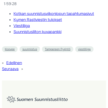
1:59:28
Kotkan suunnistusviikonlopun tapahtumasivut
Kymen Rastiviestin tulokset
Viestiliiga
Suunnistusliiton kuvapankki
Koovee
suunnistus
Tampereen Pyrintö
viestiliiga
«
Edellinen
Seuraava
»