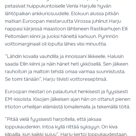
petasivat huippukuntoiselle Venla Harjulle hyvän
lähtöpaikan ankkuriosuudelle. Elokuun alussa pitkän
matkan Euroopan mestaruutta Virossa juhlinut Harju
nappasi kärjessä maastoon lähteneen Rastikarhujen Elli
Peltomäen kiinni ja juoksi häneltä karkuun. Pyrinnön
voittomarginaali oli lopulta lähes viisi minuuttia.
”Lähdin kovalla vauhdilla ja innoissani liikkeelle. Halusin
saada Ellin kiinni ja näin hänet heti ykkösellä. Sen jälkeen
rauhoituin ja maltoin tehdä omaa varmaa suunnistusta.
Se toimi tänään”, Harju tiivisti voittoreseptinsä.
Euroopan mestari on palautunut henkisesti ja fyysisesti
EM-kisoista. Kisojen jälkeisen ajan hän on ottanut pienen
irtioton urheilijan elämästä lomailemalla ja tekemällä töitä.
”Pitää vielä fyysisesti harjoitella, että jaksaa
loppukaudenkin. Intoa kyllä riittää syksyyn. On kiva
kilpailla, kun kaikki sujuu”, Harju kertoi loppukaudestaan.