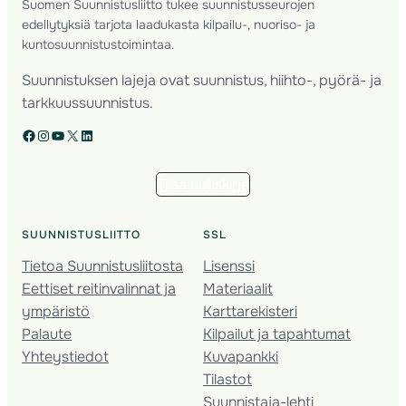
Suomen Suunnistusliitto tukee suunnistusseurojen
edellytyksiä tarjota laadukasta kilpailu-, nuoriso- ja
kuntosuunnistustoimintaa.
Suunnistuksen lajeja ovat suunnistus, hiihto-, pyörä- ja
tarkkuussuunnistus.
Facebook
Instagram
YouTube
X
LinkedIn
Tilaa uutiskirje
SUUNNISTUSLIITTO
SSL
Tietoa Suunnistusliitosta
Lisenssi
Eettiset reitinvalinnat ja
Materiaalit
ympäristö
Karttarekisteri
Palaute
Kilpailut ja tapahtumat
Yhteystiedot
Kuvapankki
Tilastot
Suunnistaja-lehti