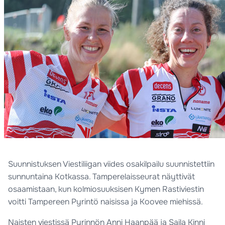
Suunnistuksen Viestiliigan viides osakilpailu suunnistettiin
sunnuntaina Kotkassa. Tamperelaisseurat näyttivät
osaamistaan, kun kolmiosuuksisen Kymen Rastiviestin
voitti Tampereen Pyrintö naisissa ja Koovee miehissä.
Naisten viestissä Pyrinnön Anni Haanpää ja Saila Kinni