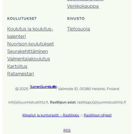
Verkkokauppa
KOULUTUKSET
SIVUSTO
Koulutus ja koulutus­
Tietosuoja
kalenteri
Nuorison koulutukset
Seura­kehittäminen
Valmentaja­koulutus
Kartoitus
Ratamestari
Suomen Suunnistusliitto
© 2025 ·
· Valimotie 10, 00380 Helsinki, Finland
info(a)suunnistusliitto.fi,
Rastilipun asiat
: rastilippu(a)suunnistusliitto.fi
Kilpailut ja kuntorastit – Rastilippu
:::
Rastilipun ohjeet
RSS