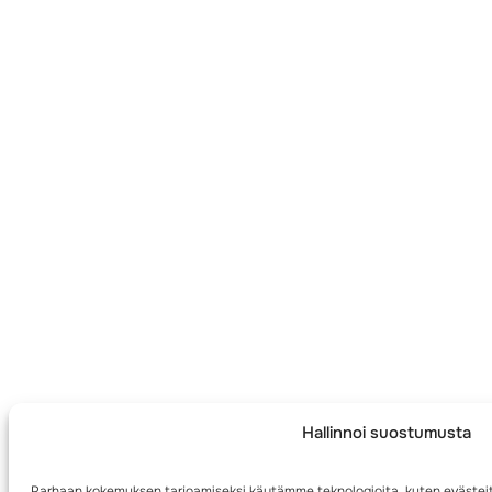
Hallinnoi suostumusta
Parhaan kokemuksen tarjoamiseksi käytämme teknologioita, kuten evästeit