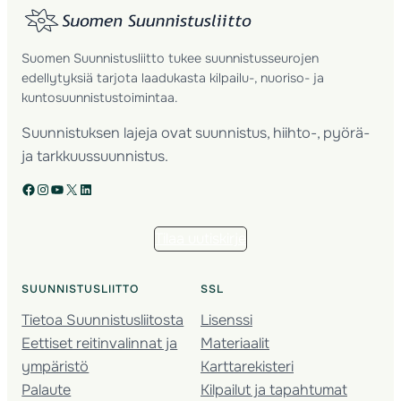
Suomen Suunnistusliitto tukee suunnistusseurojen
edellytyksiä tarjota laadukasta kilpailu-, nuoriso- ja
kuntosuunnistustoimintaa.
Suunnistuksen lajeja ovat suunnistus, hiihto-, pyörä-
ja tarkkuussuunnistus.
Facebook
Instagram
YouTube
X
LinkedIn
Tilaa uutiskirje
SUUNNISTUSLIITTO
SSL
Tietoa Suunnistusliitosta
Lisenssi
Eettiset reitinvalinnat ja
Materiaalit
ympäristö
Karttarekisteri
Palaute
Kilpailut ja tapahtumat