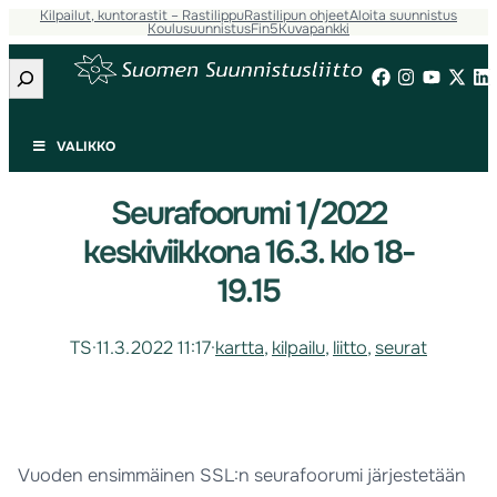
Kilpailut, kuntorastit – Rastilippu
Rastilipun ohjeet
Aloita suunnistus
Koulusuunnistus
Fin5
Kuvapankki
Etsi
VALIKKO
Seurafoorumi 1/2022
keskiviikkona 16.3. klo 18-
19.15
TS
·
11.3.2022 11:17
·
kartta
, 
kilpailu
, 
liitto
, 
seurat
Vuoden ensimmäinen SSL:n seurafoorumi järjestetään