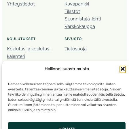
Yhteystiedot
Kuvapankki
Tilastot
Suunnistaja-lehti
Verkkokauppa
KOULUTUKSET
SIVUSTO
Koulutus ja koulutus­
Tietosuoja
kalenteri
Nuorison koulutukset
Hallinnoi suostumusta
Seura­kehittäminen
Valmentaja­koulutus
Parhaan kokemuksen tarjoamiseksi käytämme teknologioita, kuten
Kartoitus
evästeitä, tallentaaksemme ja/tai käyttääksemme laitetietoja. Näiden
Ratamestari
tekniikoiden hyväksyminen antaa meille mahdollisuuden käsitellä tietoja,
kuten selauskäyttäytymistä tai yksilöllisiä tunnuksia tällä sivustolla.
Suostumuksen jättäminen tai peruuttaminen voi vaikuttaa sivuston
Suomen Suunnistusliitto
© 2025 ·
· Valimotie 10, 00380 Helsinki, Finland
ominaisuuksiin ja toimintoihin.
info(a)suunnistusliitto.fi,
Rastilipun asiat
: rastilippu(a)suunnistusliitto.fi
Hyväksy