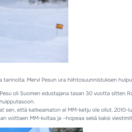
arinoita. Mervi Pesun ura hiihtosuunnistuksen huipull
su oli Suomen edustajana tasan 30 vuotta sitten Rans
 huipputasoon.
sen, että katkeamaton ei MM-ketju ole ollut. 2010-luvu
n voittaen MM-kultaa ja –hopeaa sekä kaksi viestimita