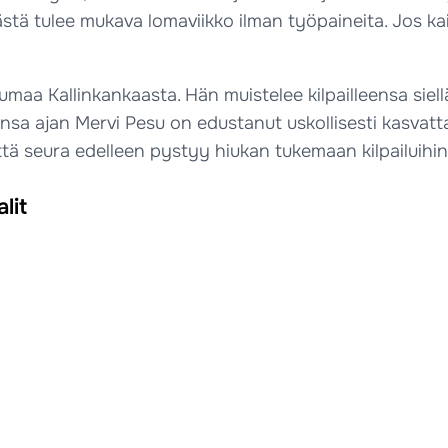
 tästä tulee mukava lomaviikko ilman työpaineita. Jos k
ntumaa Kallinkankaasta. Hän muistelee kilpailleensa siel
ransa ajan Mervi Pesu on edustanut uskollisesti kasva
että seura edelleen pystyy hiukan tukemaan kilpailuihin
lit