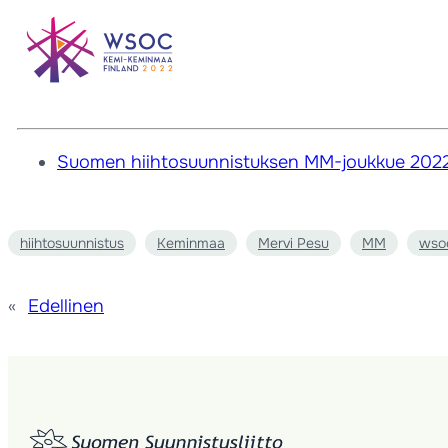
Suomen hiihtosuunnistuksen MM-joukkue 202
hiihtosuunnistus
Keminmaa
Mervi Pesu
MM
wso
«
Edellinen