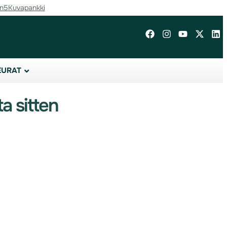
in5
Kuvapankki
EURAT
a sitten