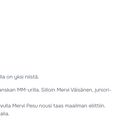
a on yksi niistä.
kan MM-urilla. Silloin Mervi Väisänen, juniori-
lla Mervi Pesu nousi taas maailman eliittiin.
lia.