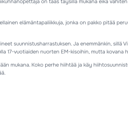
ikunnanopettaja on taas täysillä mukana eikä vähiten s
 sellainen elämäntapaliikkuja, jonka on pakko pitää per
et suunnistusharrastuksen. Ja enemmänkin, sillä Vil
tulla 17-vuotiaiden nuorten EM-kisoihin, mutta kovana hi
ymään mukana. Koko perhe hiihtää ja käy hiihtosuunnis
ää.