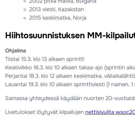
2002 pitkä matka, Bulgaria
2013 viesti, Kazakstan
2015 keskimatka, Norja
Hiihtosuunnistuksen MM-kilpailu
Ohjelma
Tiistai 15.3. klo 13 alkaen sprintti
Keskiviikko 16.3. klo 10 alkaen takaa-ajo (sprintin aik
Perjantai 18.3. klo 12 alkaen keskimatka, väliaikaläht
Lauantai 19.3. klo 10 alkaen sprinttiviesti (1 nainen, 1
Samassa yhteydessä käydään nuorten 20-vuotiaiden
Livetulokset löytyvät kilpailujen
nettisivuilta wsoc