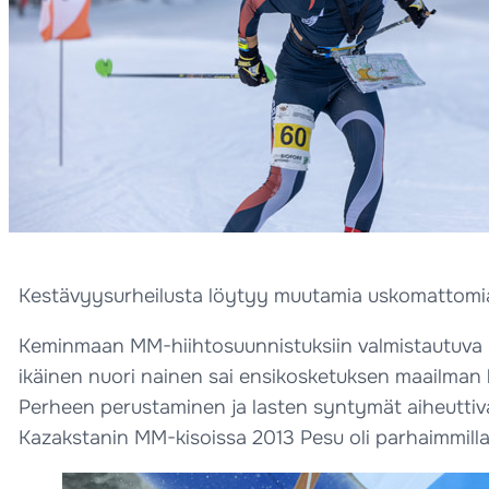
Kestävyysurheilusta löytyy muutamia uskomattomia t
Keminmaan MM-hiihtosuunnistuksiin valmistautuva Pe
ikäinen nuori nainen sai ensikosketuksen maailman
Perheen perustaminen ja lasten syntymät aiheuttivat 
Kazakstanin MM-kisoissa 2013 Pesu oli parhaimmillaa