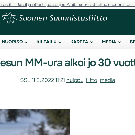
orastit – Rastilippu
Rastilipun ohjeet
Aloita suunnistus
Koulusuunnistus
F
NUORISO
KILPAILU
KARTTA
MEDIA
S
esun MM-ura alkoi jo 30 vuott
SSL
·
11.3.2022 11:21
·
huippu
, 
liitto
, 
media