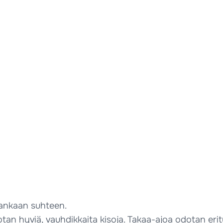
nkankaan suhteen.
n hyviä, vauhdikkaita kisoja. Takaa-ajoa odotan erityi