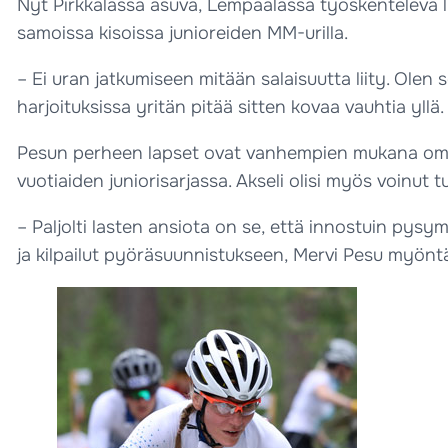
Nyt Pirkkalassa asuva, Lempäälässä työskentelevä li
samoissa kisoissa junioreiden MM-urilla.
– Ei uran jatkumiseen mitään salaisuutta liity. Olen
harjoituksissa yritän pitää sitten kovaa vauhtia yllä.
Pesun perheen lapset ovat vanhempien mukana omine
vuotiaiden juniorisarjassa. Akseli olisi myös voinut 
– Paljolti lasten ansiota on se, että innostuin pys
ja kilpailut pyöräsuunnistukseen, Mervi Pesu myönt