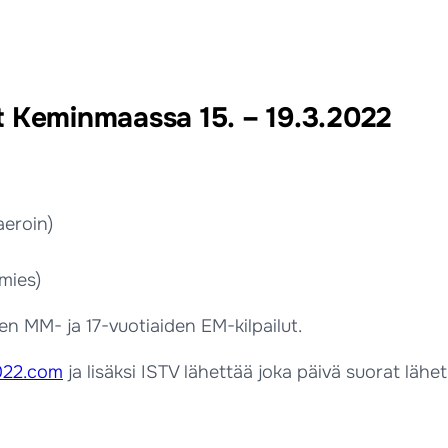
t Keminmaassa 15. – 19.3.2022
aeroin)
ö
 mies)
 MM- ja 17-vuotiaiden EM-kilpailut.
2022.com
ja lisäksi ISTV lähettää joka päivä suorat läh