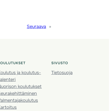
Seuraava
»
KOULUTUKSET
SIVUSTO
oulutus ja koulutus­
Tietosuoja
alenteri
Nuorison koulutukset
Seura­kehittäminen
almentaja­koulutus
artoitus