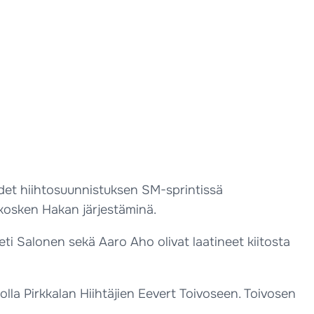
det hiihtosuunnistuksen SM-sprintissä
akosken Hakan järjestäminä.
ti Salonen sekä Aaro Aho olivat laatineet kiitosta
lla Pirkkalan Hiihtäjien Eevert Toivoseen. Toivosen