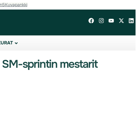
in5
Kuvapankki
EURAT
 SM-sprintin mestarit