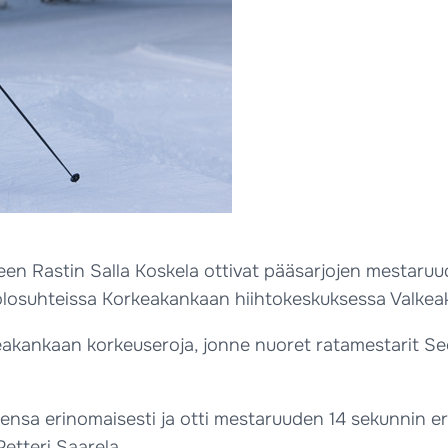
n Rastin Salla Koskela ottivat pääsarjojen mestaruu
umiolosuhteissa Korkeakankaan hiihtokeskuksessa Valke
keakankaan korkeuseroja, jonne nuoret ratamestarit See
ensa erinomaisesti ja otti mestaruuden 14 sekunnin ero
Petteri Saarela.