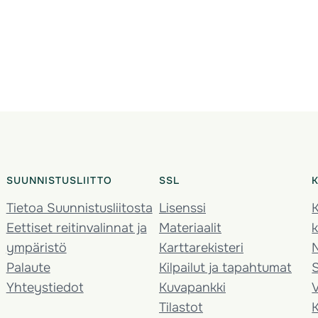
SUUNNISTUSLIITTO
SSL
Tietoa Suunnistusliitosta
Lisenssi
K
Eettiset reitinvalinnat ja
Materiaalit
k
ympäristö
Karttarekisteri
Palaute
Kilpailut ja tapahtumat
Yhteystiedot
Kuvapankki
V
Tilastot
K