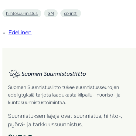
hiihtosuunnistus
SM
sprintti
«
Edellinen
Suomen Suunnistusliitto tukee suunnistusseurojen
edellytyksiä tarjota laadukasta kilpailu-, nuoriso- ja
kuntosuunnistustoimintaa.
Suunnistuksen lajeja ovat suunnistus, hiihto-,
pyörä- ja tarkkuussuunnistus.
Facebook
Instagram
YouTube
X
LinkedIn