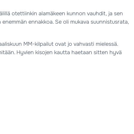
välillä otettiinkin alamäkeen kunnon vauhdit, ja sen
seen enemmän ennakkoa. Se oli mukava suunnistusrata,
liskuun MM-kilpailut ovat jo vahvasti mielessä.
itään. Hyvien kisojen kautta haetaan sitten hyvä