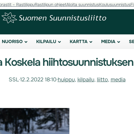
orastit – Rastilippu
Rastilipun ohjeet
Aloita suunnistus
Koulusuunnistus
F
NUORISO
KILPAILU
KARTTA
MEDIA
S
a Koskela hiihtosuunnistuksen
SSL
·
12.2.2022 18:10
·
huippu
, 
kilpailu
, 
liitto
, 
media