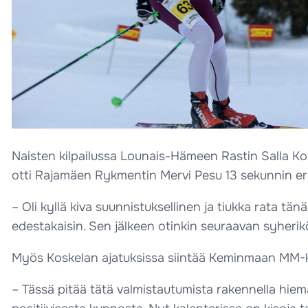
Naisten kilpailussa Lounais-Hämeen Rastin Salla Ko
otti Rajamäen Rykmentin Mervi Pesu 13 sekunnin ero
– Oli kyllä kiva suunnistuksellinen ja tiukka rata t
edestakaisin. Sen jälkeen otinkin seuraavan syherikön
Myös Koskelan ajatuksissa siintää Keminmaan MM-k
– Tässä pitää tätä valmistautumista rakennella hie