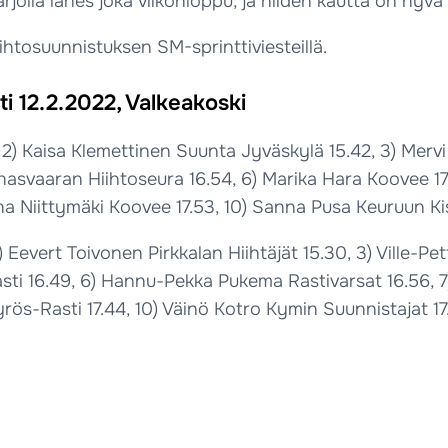
arjolla lähes joka viikonloppu, ja niiden kautta on hyvä
iihtosuunnistuksen SM-sprinttiviesteillä.
i 12.2.2022, Valkeakoski
, 2) Kaisa Klemettinen Suunta Jyväskylä 15.42, 3) Merv
asvaaran Hiihtoseura 16.54, 6) Marika Hara Koovee 17.
a Niittymäki Koovee 17.53, 10) Sanna Pusa Keuruun Kisa
 Eevert Toivonen Pirkkalan Hiihtäjät 15.30, 3) Ville-Pe
asti 16.49, 6) Hannu-Pekka Pukema Rastivarsat 16.56, 
rös-Rasti 17.44, 10) Väinö Kotro Kymin Suunnistajat 17