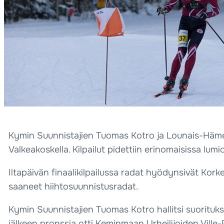
Kymin Suunnistajien Tuomas Kotro ja Lounais-Hämee
Valkeakoskella. Kilpailut pidettiin erinomaisissa l
Iltapäivän finaalikilpailussa radat hyödynsivät Kor
saaneet hiihtosuunnistusradat.
Kymin Suunnistajien Tuomas Kotro hallitsi suorituks
jälkeen pronssia otti Keminmaan Urheilijoiden Ville-