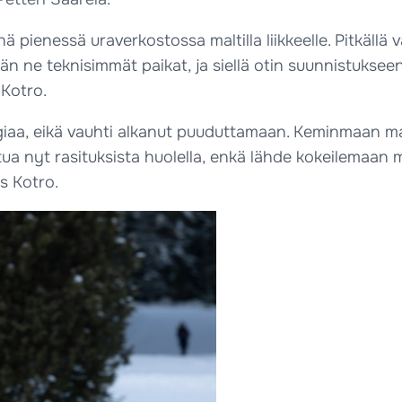
nä pienessä uraverkostossa maltilla liikkeelle. Pitkällä 
nään ne teknisimmät paikat, ja siellä otin suunnistuk
 Kotro.
giaa, eikä vauhti alkanut puuduttamaan. Keminmaan maa
 nyt rasituksista huolella, enkä lähde kokeilemaan m
s Kotro.