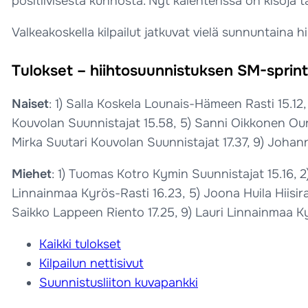
positiivisesta kunnosta. Nyt kalenterissa on kisoja t
Valkeakoskella kilpailut jatkuvat vielä sunnuntaina h
Tulokset – hiihtosuunnistuksen SM-sprintt
Naiset
: 1) Salla Koskela Lounais-Hämeen Rasti 15.12
Kouvolan Suunnistajat 15.58, 5) Sanni Oikkonen Oun
Mirka Suutari Kouvolan Suunnistajat 17.37, 9) Johann
Miehet
: 1) Tuomas Kotro Kymin Suunnistajat 15.16, 2)
Linnainmaa Kyrös-Rasti 16.23, 5) Joona Huila Hiisir
Saikko Lappeen Riento 17.25, 9) Lauri Linnainmaa Ky
Kaikki tulokset
Kilpailun nettisivut
Suunnistusliiton kuvapankki