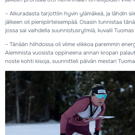
– Alkuradasta tarjottiin hyvin ylämäkeä, ja lähdin sii
jälkeen oli pienipiirteisempää. Osasin tunnistaa tä
jossa sai vaihdella suunnistusrytmiä, kuvaili Tuomas
– Tänään hiihdossa oli viime viikkoa paremmin ener
Aiemmista vuosista oppineena annan kropan palautua
noste kohti kisoja, suunnitteli päivän mestari Tuoma