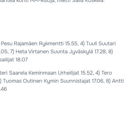
 lähteä kohti MM-kisoja, mietti Salla Koskela.
i Pesu Rajamäen Rykmentti 15.55, 4) Tuuli Suutari
05, 7) Heta Virtanen Suunta Jyväskylä 17.28, 8)
ilijat 18.07
tteri Saarela Keminmaan Urheilijat 15.52, 4) Tero
7) Tuomas Outinen Kymin Suunnistajat 17.06, 8) Antti
.46