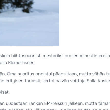
skela hiihtosuunnisti mestariksi puolen minuutin erol
lla Klemettiseen.
änään. Oma suoritus onnistui pääosiltaan, mutta vähän t
 erityisen tarkasti, kertoi päivän voittaja Salla Koske
isat.
man uudestaan rankan EM-reissun jälkeen, mutta tämän 