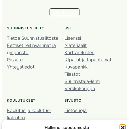
Tilaa uutiskirje
SUUNNISTUSLIITTO
SSL
Tietoa Suunnistusliitosta
Lisenssi
Eettiset reitinvalinnat ja
Materiaalit
ympäristö
Karttarekisteri
Palaute
Kilpailut ja tapahtumat
Yhteystiedot
Kuvapankki
Tilastot
Suunnistaja-lehti
Verkkokauppa
KOULUTUKSET
SIVUSTO
Koulutus ja koulutus­
Tietosuoja
kalenteri
Nuorison koulutukset
Hallinnoi suostumusta