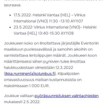
seuraava:
17.5.2022: Helsinki Vantaa (HEL) – Vilnius
International (VNO) 11:30 -13:10 AY1107
23.5.2022: Vilnius International (VNO)- Helsinki
Vantaa (HEL) 13:40-15:30 AY1108
Joukkueen koko on ilmoitettava järjestäjille Eventoriin
maaliskuun puolessavälissä ja samoihin aikoihin on
varmistettava lentolippujen määrät. Joukkueen koon
määrittämiseksi siihen pyrkivien tulee ilmoittaa
halukkuudestaan viimeistään 12.3.2022
(
ilkka.nurminen(a)kolumbus.fi
). Kilpailijoiden
omavastuuosuus matkan kustannuksista on
maksimissaan 1 000 EUR.
Joukkue valitaan
pyöräsuunnistuksen valintaohjeiden
mukaisesti 2.5.2022.