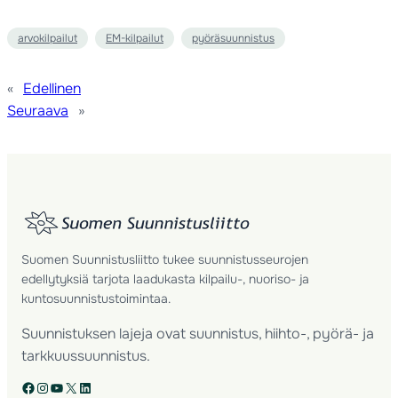
arvokilpailut
EM-kilpailut
pyöräsuunnistus
«
Edellinen
Seuraava
»
Suomen Suunnistusliitto tukee suunnistusseurojen
edellytyksiä tarjota laadukasta kilpailu-, nuoriso- ja
kuntosuunnistustoimintaa.
Suunnistuksen lajeja ovat suunnistus, hiihto-, pyörä- ja
tarkkuussuunnistus.
Facebook
Instagram
YouTube
X
LinkedIn