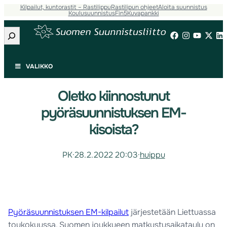
Kilpailut, kuntorastit – Rastilippu
Rastilipun ohjeet
Aloita suunnistus
Koulusuunnistus
Fin5
Kuvapankki
Etsi
VALIKKO
Oletko kiinnostunut
pyöräsuunnistuksen EM-
kisoista?
PK
·
28.2.2022 20:03
·
huippu
Pyöräsuunnistuksen EM-kilpailut
järjestetään Liettuassa
toukokuussa. Suomen joukkueen matkustusaikataulu on