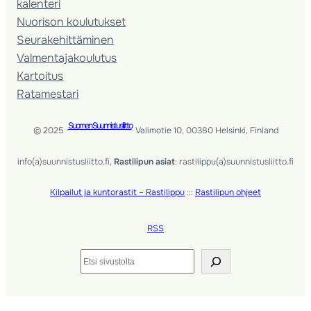
kalenteri
Nuorison koulutukset
Seura­kehittäminen
Valmentaja­koulutus
Kartoitus
Ratamestari
Suomen Suunnistusliitto
© 2025 ·
· Valimotie 10, 00380 Helsinki, Finland
info(a)suunnistusliitto.fi,
Rastilipun asiat
: rastilippu(a)suunnistusliitto.fi
Kilpailut ja kuntorastit – Rastilippu
:::
Rastilipun ohjeet
RSS
Etsi