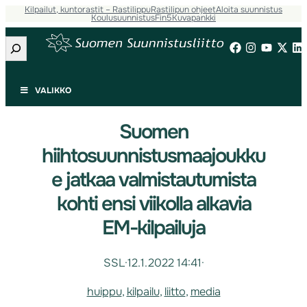
Kilpailut, kuntorastit – Rastilippu
Rastilipun ohjeet
Aloita suunnistus
Koulusuunnistus
Fin5
Kuvapankki
Etsi
VALIKKO
Suomen
hiihtosuunnistusmaajoukku
e jatkaa valmistautumista
kohti ensi viikolla alkavia
EM-kilpailuja
SSL
·
12.1.2022 14:41
·
huippu
, 
kilpailu
, 
liitto
, 
media