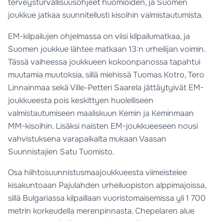
terveysturvallisuusohjeet huomioiden, ja Suomen
joukkue jatkaa suunnitellusti kisoihin valmistautumista.
EM-kilpailujen ohjelmassa on viisi kilpailumatkaa, ja
Suomen joukkue lähtee matkaan 13:n urheilijan voimin.
Tässä vaiheessa joukkueen kokoonpanossa tapahtui
muutamia muutoksia, sillä miehissä Tuomas Kotro, Tero
Linnainmaa sekä Ville-Petteri Saarela jättäytyivät EM-
joukkueesta pois keskittyen huolelliseen
valmistautumiseen maaliskuun Kemin ja Keminmaan
MM-kisoihin. Lisäksi naisten EM-joukkueeseen nousi
vahvistuksena varapaikalta mukaan Vaasan
Suunnistajien Satu Tuomisto.
Osa hiihtosuunnistusmaajoukkueesta viimeistelee
kisakuntoaan Pajulahden urheiluopiston alppimajoissa,
sillä Bulgariassa kilpaillaan vuoristomaisemissa yli 1 700
metrin korkeudella merenpinnasta. Chepelaren alue