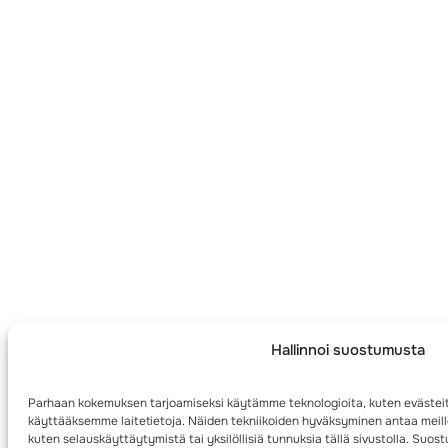
Hallinnoi suostumusta
Parhaan kokemuksen tarjoamiseksi käytämme teknologioita, kuten evästeit
käyttääksemme laitetietoja. Näiden tekniikoiden hyväksyminen antaa meille
kuten selauskäyttäytymistä tai yksilöllisiä tunnuksia tällä sivustolla. Su