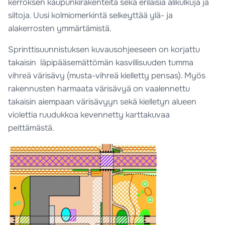
kerroksen kaupunkirakenteita sekä erilaisia alikulkuja ja
siltoja. Uusi kolmiomerkintä selkeyttää ylä- ja
alakerrosten ymmärtämistä.
Sprinttisuunnistuksen kuvausohjeeseen on korjattu
takaisin läpipääsemättömän kasvillisuuden tumma
vihreä värisävy (musta-vihreä kielletty pensas). Myös
rakennusten harmaata värisävyä on vaalennettu
takaisin aiempaan värisävyyn sekä kielletyn alueen
violettia ruudukkoa kevennetty karttakuvaa
peittämästä.