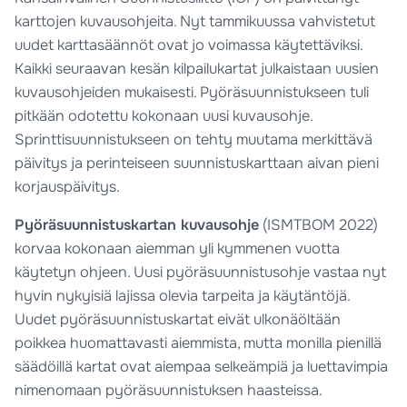
karttojen kuvausohjeita. Nyt tammikuussa vahvistetut
uudet karttasäännöt ovat jo voimassa käytettäviksi.
Kaikki seuraavan kesän kilpailukartat julkaistaan uusien
kuvausohjeiden mukaisesti. Pyöräsuunnistukseen tuli
pitkään odotettu kokonaan uusi kuvausohje.
Sprinttisuunnistukseen on tehty muutama merkittävä
päivitys ja perinteiseen suunnistuskarttaan aivan pieni
korjauspäivitys.
Pyöräsuunnistuskartan kuvausohje
(ISMTBOM 2022)
korvaa kokonaan aiemman yli kymmenen vuotta
käytetyn ohjeen. Uusi pyöräsuunnistusohje vastaa nyt
hyvin nykyisiä lajissa olevia tarpeita ja käytäntöjä.
Uudet pyöräsuunnistuskartat eivät ulkonäöltään
poikkea huomattavasti aiemmista, mutta monilla pienillä
säädöillä kartat ovat aiempaa selkeämpiä ja luettavimpia
nimenomaan pyöräsuunnistuksen haasteissa.