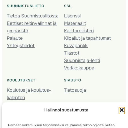
SUUNNISTUSLIITTO
SSL
Tietoa Suunnistusliitosta
Lisenssi
Eettiset reitinvalinnat ja
Materiaalit
ympäristö
Karttarekisteri
Palaute
Kilpailut ja tapahtumat
Yhteystiedot
Kuvapankki
Tilastot
Suunnistaja-lehti
Verkkokauppa
KOULUTUKSET
SIVUSTO
Koulutus ja koulutus­
Tietosuoja
kalenteri
Nuorison koulutukset
Hallinnoi suostumusta
Seura­kehittäminen
Valmentaja­koulutus
Parhaan kokemuksen tarjoamiseksi käytämme teknologioita, kuten
Kartoitus