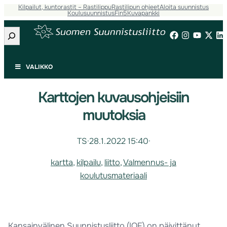
Kilpailut, kuntorastit – Rastilippu
Rastilipun ohjeet
Aloita suunnistus
Koulusuunnistus
Fin5
Kuvapankki
Etsi
VALIKKO
Karttojen kuvausohjeisiin
muutoksia
TS
·
28.1.2022 15:40
·
kartta
, 
kilpailu
, 
liitto
, 
Valmennus- ja
koulutusmateriaali
Kansainvälinen Suunnistusliitto (IOF) on päivittänyt