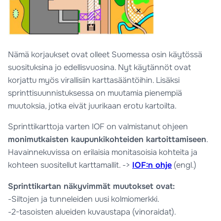
Nämä korjaukset ovat olleet Suomessa osin käytössä
suosituksina jo edellisvuosina. Nyt käytännöt ovat
korjattu myös virallisiin karttasääntöihin. Lisäksi
sprinttisuunnistuksessa on muutamia pienempiä
muutoksia, jotka eivät juurikaan erotu kartoilta.
Sprinttikarttoja varten IOF on valmistanut ohjeen
monimutkaisten kaupunkikohteiden kartoittamiseen
.
Havainnekuvissa on erilaisia monitasoisia kohteita ja
kohteen suositellut karttamallit. ->
IOF:n ohje
(engl.)
Sprinttikartan näkyvimmät muutokset ovat:
-Siltojen ja tunneleiden uusi kolmiomerkki.
-2-tasoisten alueiden kuvaustapa (vinoraidat).