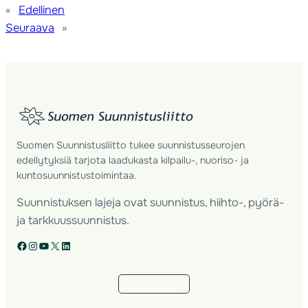
«
Edellinen
Seuraava
»
Suomen Suunnistusliitto tukee suunnistusseurojen
edellytyksiä tarjota laadukasta kilpailu-, nuoriso- ja
kuntosuunnistustoimintaa.
Suunnistuksen lajeja ovat suunnistus, hiihto-, pyörä-
ja tarkkuussuunnistus.
Facebook
Instagram
YouTube
X
LinkedIn
Tilaa uutiskirje