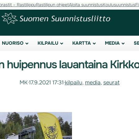
orastit – Rastilippu
Rastilipun ohjeet
Aloita suunnistus
Koulusuunnistus
F
NUORISO
KILPAILU
KARTTA
MEDIA
S
gan huipennus lauantaina Kirk
MK
·
17.9.2021 17:31
·
kilpailu
, 
media
, 
seurat