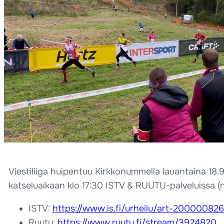
Viestiliiga huipentuu Kirkkonummella lauantaina 18.9
katseluaikaan klo 17:30 ISTV & RUUTU-palveluissa (n
ISTV:
https://www.is.fi/urheilu/art-20000082
Ruutu:
https://www.ruutu.fi/stream/3924820