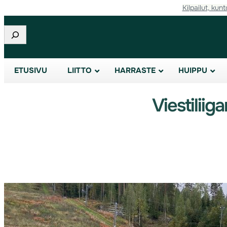
Kilpailut, kunt
Etsi
ETUSIVU
LIITTO
HARRASTE
HUIPPU
Viestilii