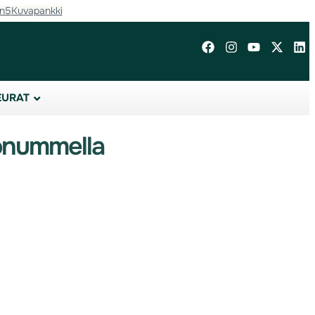
in5
Kuvapankki
EURAT
konummella