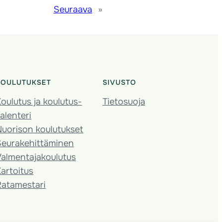
Seuraava
»
KOULUTUKSET
SIVUSTO
oulutus ja koulutus­
Tietosuoja
alenteri
Nuorison koulutukset
Seura­kehittäminen
almentaja­koulutus
artoitus
Ratamestari