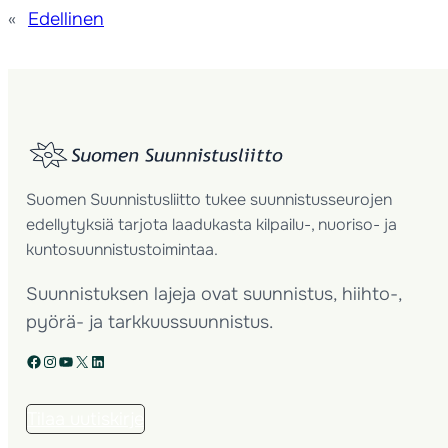
«
Edellinen
Suomen Suunnistusliitto tukee suunnistusseurojen
edellytyksiä tarjota laadukasta kilpailu-, nuoriso- ja
kuntosuunnistustoimintaa.
Suunnistuksen lajeja ovat suunnistus, hiihto-,
pyörä- ja tarkkuussuunnistus.
Facebook
Instagram
YouTube
X
LinkedIn
Tilaa uutiskirje