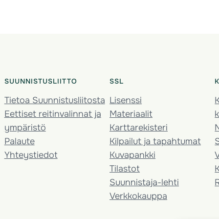
SUUNNISTUSLIITTO
SSL
Tietoa Suunnistusliitosta
Lisenssi
K
Eettiset reitinvalinnat ja
Materiaalit
k
ympäristö
Karttarekisteri
Palaute
Kilpailut ja tapahtumat
Yhteystiedot
Kuvapankki
V
Tilastot
K
Suunnistaja-lehti
Verkkokauppa