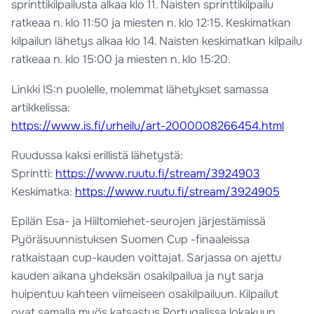
sprinttikilpailusta alkaa klo 11. Naisten sprinttikilpailu
ratkeaa n. klo 11:50 ja miesten n. klo 12:15. Keskimatkan
kilpailun lähetys alkaa klo 14. Naisten keskimatkan kilpailu
ratkeaa n. klo 15:00 ja miesten n. klo 15:20.
Linkki IS:n puolelle, molemmat lähetykset samassa
artikkelissa:
https://www.is.fi/urheilu/art-2000008266454.html
Ruudussa kaksi erillistä lähetystä:
Sprintti:
https://www.ruutu.fi/stream/3924903
Keskimatka:
https://www.ruutu.fi/stream/3924905
Epilän Esa- ja Hiiltomiehet-seurojen järjestämissä
Pyöräsuunnistuksen Suomen Cup -finaaleissa
ratkaistaan cup-kauden voittajat. Sarjassa on ajettu
kauden aikana yhdeksän osakilpailua ja nyt sarja
huipentuu kahteen viimeiseen osakilpailuun. Kilpailut
ovat samalla myös katsastus Portugalissa lokakuun