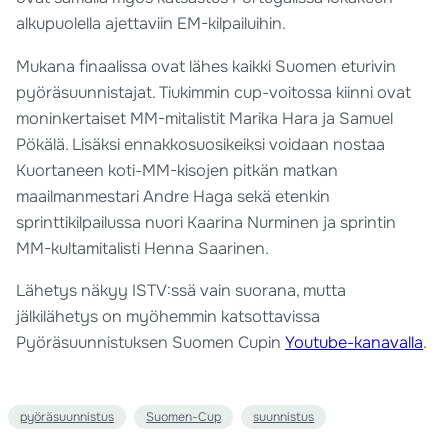
alkupuolella ajettaviin EM-kilpailuihin.
Mukana finaalissa ovat lähes kaikki Suomen eturivin
pyöräsuunnistajat. Tiukimmin cup-voitossa kiinni ovat
moninkertaiset MM-mitalistit Marika Hara ja Samuel
Pökälä. Lisäksi ennakkosuosikeiksi voidaan nostaa
Kuortaneen koti-MM-kisojen pitkän matkan
maailmanmestari Andre Haga sekä etenkin
sprinttikilpailussa nuori Kaarina Nurminen ja sprintin
MM-kultamitalisti Henna Saarinen.
Lähetys näkyy ISTV:ssä vain suorana, mutta
jälkilähetys on myöhemmin katsottavissa
Pyöräsuunnistuksen Suomen Cupin
Youtube-kanavalla
.
pyöräsuunnistus
Suomen-Cup
suunnistus