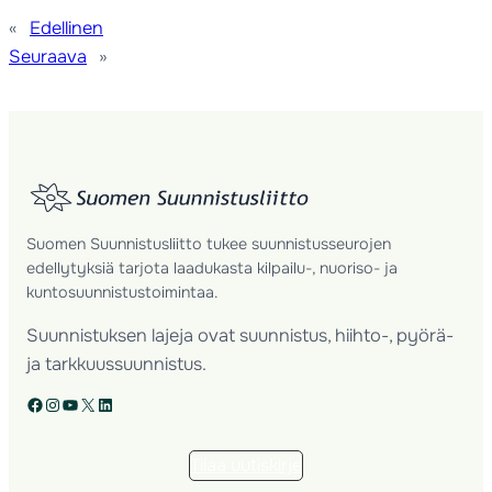
«
Edellinen
Seuraava
»
Suomen Suunnistusliitto tukee suunnistusseurojen
edellytyksiä tarjota laadukasta kilpailu-, nuoriso- ja
kuntosuunnistustoimintaa.
Suunnistuksen lajeja ovat suunnistus, hiihto-, pyörä-
ja tarkkuussuunnistus.
Facebook
Instagram
YouTube
X
LinkedIn
Tilaa uutiskirje