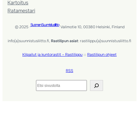
Kartoitus
Ratamestari
Suomen Suunnistusliitto
© 2025 ·
· Valimotie 10, 00380 Helsinki, Finland
info(a)suunnistusliitto.fi,
Rastilipun asiat
: rastilippu(a)suunnistusliitto.fi
Kilpailut ja kuntorastit – Rastilippu
:::
Rastilipun ohjeet
RSS
Etsi