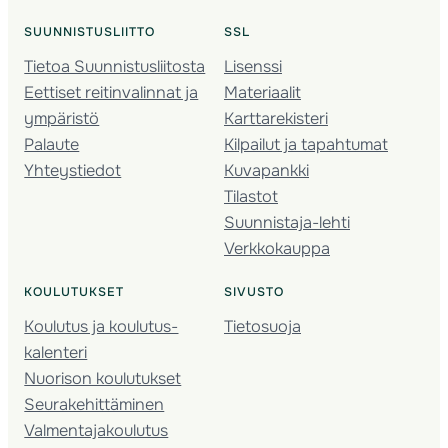
SUUNNISTUSLIITTO
SSL
Tietoa Suunnistusliitosta
Lisenssi
Eettiset reitinvalinnat ja
Materiaalit
ympäristö
Karttarekisteri
Palaute
Kilpailut ja tapahtumat
Yhteystiedot
Kuvapankki
Tilastot
Suunnistaja-lehti
Verkkokauppa
KOULUTUKSET
SIVUSTO
Koulutus ja koulutus­
Tietosuoja
kalenteri
Nuorison koulutukset
Seura­kehittäminen
Valmentaja­koulutus