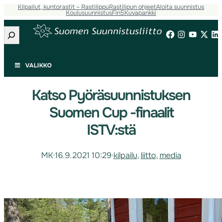
Kilpailut, kuntorastit – Rastilippu
Rastilipun ohjeet
Aloita suunnistus
Koulusuunnistus
Fin5
Kuvapankki
Etsi
VALIKKO
Katso Pyöräsuunnistuksen
Suomen Cup -finaalit
ISTV:stä
MK
·
16.9.2021 10:29
·
kilpailu
, 
liitto
, 
media