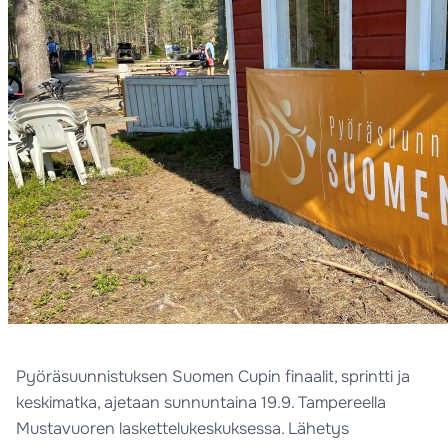
Pyöräsuunnistuksen Suomen Cupin finaalit, sprintti ja
keskimatka, ajetaan sunnuntaina 19.9. Tampereella
Mustavuoren laskettelukeskuksessa. Lähetys