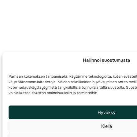
Hallinnoi suostumusta
Parhaan kokemuksen tarjoamiseksi käytämme teknologioita, kuten evästeit
käyttääksemme laitetietoja. Näiden tekniikoiden hyväksyminen antaa meille
kuten selauskäyttäytymistä tai yksilöllisiä tunnuksia tällä sivustolla. Su
voi vaikuttaa sivuston ominaisuuksiin ja toimintoihin.
Hyväksy
Kiellä