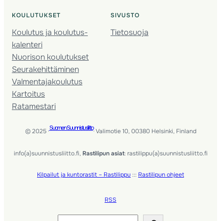
KOULUTUKSET
SIVUSTO
Koulutus ja koulutus­
Tietosuoja
kalenteri
Nuorison koulutukset
Seura­kehittäminen
Valmentaja­koulutus
Kartoitus
Ratamestari
Suomen Suunnistusliitto
© 2025 ·
· Valimotie 10, 00380 Helsinki, Finland
info(a)suunnistusliitto.fi,
Rastilipun asiat
: rastilippu(a)suunnistusliitto.fi
Kilpailut ja kuntorastit – Rastilippu
:::
Rastilipun ohjeet
RSS
Etsi