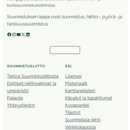
kuntosuunnistustoimintaa.
Suunnistuksen lajeja ovat suunnistus, hiihto-, pyörä- ja
tarkkuussuunnistus.
Facebook
Instagram
YouTube
X
LinkedIn
Tilaa uutiskirje
SUUNNISTUSLIITTO
SSL
Tietoa Suunnistusliitosta
Lisenssi
Eettiset reitinvalinnat ja
Materiaalit
ympäristö
Karttarekisteri
Palaute
Kilpailut ja tapahtumat
Yhteystiedot
Kuvapankki
Tilastot
Suunnistaja-lehti
Verkkokauppa