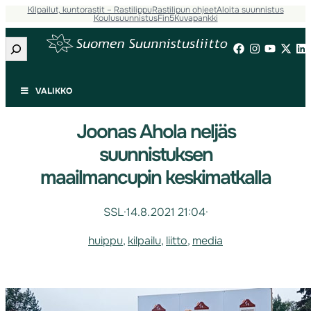
Kilpailut, kuntorastit – Rastilippu
Rastilipun ohjeet
Aloita suunnistus
Koulusuunnistus
Fin5
Kuvapankki
Etsi
VALIKKO
Joonas Ahola neljäs
suunnistuksen
maailmancupin keskimatkalla
SSL
·
14.8.2021 21:04
·
huippu
, 
kilpailu
, 
liitto
, 
media