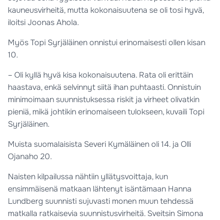
kauneusvirheitä, mutta kokonaisuutena se oli tosi hyvä,
iloitsi Joonas Ahola.
Myös Topi Syrjäläinen onnistui erinomaisesti ollen kisan
10.
– Oli kyllä hyvä kisa kokonaisuutena. Rata oli erittäin
haastava, enkä selvinnyt siitä ihan puhtaasti. Onnistuin
minimoimaan suunnistuksessa riskit ja virheet olivatkin
pieniä, mikä johtikin erinomaiseen tulokseen, kuvaili Topi
Syrjäläinen.
Muista suomalaisista Severi Kymäläinen oli 14. ja Olli
Ojanaho 20.
Naisten kilpailussa nähtiin yllätysvoittaja, kun
ensimmäisenä matkaan lähtenyt isäntämaan Hanna
Lundberg suunnisti sujuvasti monen muun tehdessä
matkalla ratkaisevia suunnistusvirheitä. Sveitsin Simona