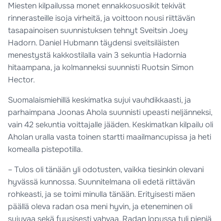
Miesten kilpailussa monet ennakkosuosikit tekivät
rinnerasteille isoja virheitä, ja voittoon nousi riittävän
tasapainoisen suunnistuksen tehnyt Sveitsin Joey
Hadorn. Daniel Hubmann täydensi sveitsiläisten
menestystä kakkostilalla vain 3 sekuntia Hadornia
hitaampana, ja kolmanneksi suunnisti Ruotsin Simon
Hector.
Suomalaismiehillä keskimatka sujui vauhdikkaasti, ja
parhaimpana Joonas Ahola suunnisti upeasti neljänneksi,
vain 42 sekuntia voittajalle jääden. Keskimatkan kilpailu oli
Aholan uralla vasta toinen startti maailmancupissa ja heti
komealla pistepotilla.
– Tulos oli tänään yli odotusten, vaikka tiesinkin olevani
hyvässä kunnossa. Suunnitelmana oli edetä riittävän
rohkeasti, ja se toimi minulla tänään. Erityisesti mäen
päällä oleva radan osa meni hyvin, ja eteneminen oli
sujuvaa sekä fyysisesti vahvaa. Radan lopussa tuli pieniä