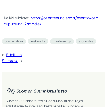
Kaikki tulokset:
https://orienteering.sport/event/world-
cup-round-2/middle/
Joonas Ahola
keskimatka
maailmancup
suunnistus
«
Edellinen
Seuraava
»
Suomen Suunnistusliitto tukee suunnistusseurojen
edellytyksiä tarjota laadukasta kilpailu-, nuoriso- ja