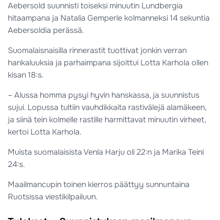
Aebersold suunnisti toiseksi minuutin Lundbergia
hitaampana ja Natalia Gemperle kolmanneksi 14 sekuntia
Aebersoldia perässä.
Suomalaisnaisilla rinnerastit tuottivat jonkin verran
hankaluuksia ja parhaimpana sijoittui Lotta Karhola ollen
kisan 18:s.
– Alussa homma pysyi hyvin hanskassa, ja suunnistus
sujui. Lopussa tultiin vauhdikkaita rastivälejä alamäkeen,
ja siinä tein kolmelle rastille harmittavat minuutin virheet,
kertoi Lotta Karhola.
Muista suomalaisista Venla Harju oli 22:n ja Marika Teini
24:s.
Maailmancupin toinen kierros päättyy sunnuntaina
Ruotsissa viestikilpailuun.