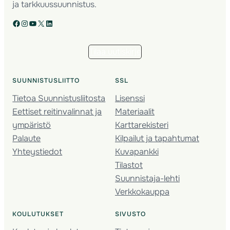
ja tarkkuussuunnistus.
Facebook
Instagram
YouTube
X
LinkedIn
Tilaa uutiskirje
SUUNNISTUSLIITTO
SSL
Tietoa Suunnistusliitosta
Lisenssi
Eettiset reitinvalinnat ja
Materiaalit
ympäristö
Karttarekisteri
Palaute
Kilpailut ja tapahtumat
Yhteystiedot
Kuvapankki
Tilastot
Suunnistaja-lehti
Verkkokauppa
KOULUTUKSET
SIVUSTO