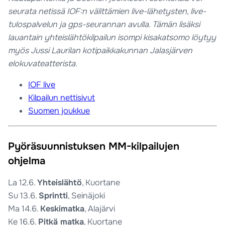
seurata netissä IOF:n välittämien live-lähetysten, live-
tulospalvelun ja gps-seurannan avulla. Tämän lisäksi
lauantain yhteislähtökilpailun isompi kisakatsomo löytyy
myös Jussi Laurilan kotipaikkakunnan Jalasjärven
elokuvateatterista.
IOF live
Kilpailun nettisivut
Suomen joukkue
Pyöräsuunnistuksen MM-kilpailujen
ohjelma
La 12.6.
Yhteislähtö
, Kuortane
Su 13.6.
Sprintti
, Seinäjoki
Ma 14.6.
Keskimatka
, Alajärvi
Ke 16.6.
Pitkä matka
, Kuortane