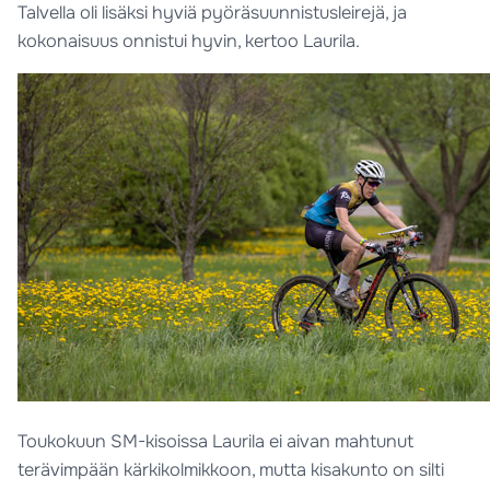
Talvella oli lisäksi hyviä pyöräsuunnistusleirejä, ja
kokonaisuus onnistui hyvin, kertoo Laurila.
Toukokuun SM-kisoissa Laurila ei aivan mahtunut
terävimpään kärkikolmikkoon, mutta kisakunto on silti