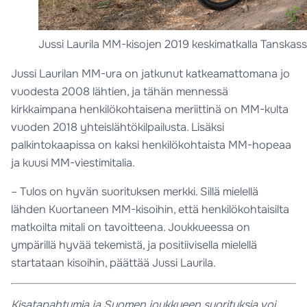
Jussi Laurila MM-kisojen 2019 keskimatkalla Tanskass
Jussi Laurilan MM-ura on jatkunut katkeamattomana jo
vuodesta 2008 lähtien, ja tähän mennessä
kirkkaimpana henkilökohtaisena meriittinä on MM-kulta
vuoden 2018 yhteislähtökilpailusta. Lisäksi
palkintokaapissa on kaksi henkilökohtaista MM-hopeaa
ja kuusi MM-viestimitalia.
– Tulos on hyvän suorituksen merkki. Sillä mielellä
lähden Kuortaneen MM-kisoihin, että henkilökohtaisilta
matkoilta mitali on tavoitteena. Joukkueessa on
ympärillä hyvää tekemistä, ja positiivisella mielellä
startataan kisoihin, päättää Jussi Laurila.
Kisatapahtumia ja Suomen joukkueen suorituksia voi