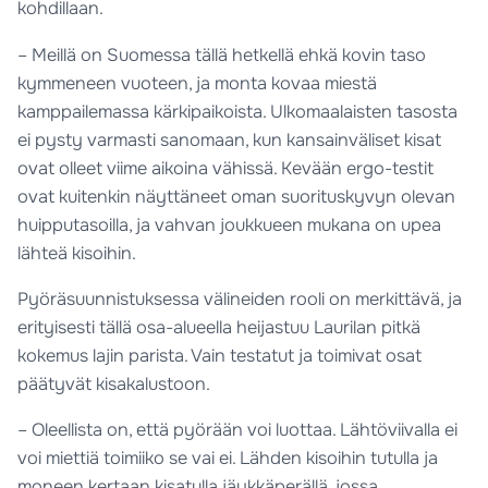
kohdillaan.
– Meillä on Suomessa tällä hetkellä ehkä kovin taso
kymmeneen vuoteen, ja monta kovaa miestä
kamppailemassa kärkipaikoista. Ulkomaalaisten tasosta
ei pysty varmasti sanomaan, kun kansainväliset kisat
ovat olleet viime aikoina vähissä. Kevään ergo-testit
ovat kuitenkin näyttäneet oman suorituskyvyn olevan
huipputasoilla, ja vahvan joukkueen mukana on upea
lähteä kisoihin.
Pyöräsuunnistuksessa välineiden rooli on merkittävä, ja
erityisesti tällä osa-alueella heijastuu Laurilan pitkä
kokemus lajin parista. Vain testatut ja toimivat osat
päätyvät kisakalustoon.
– Oleellista on, että pyörään voi luottaa. Lähtöviivalla ei
voi miettiä toimiiko se vai ei. Lähden kisoihin tutulla ja
moneen kertaan kisatulla jäykkäperällä, jossa