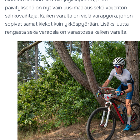
päivityksenä on nyt vain uusi maalaus sekä vaijeriton
sähkövaihtaja. Kaiken varalta on vielä varapyörä, johon
sopivat samat kiekot kuin ykköspyörään. Lisäksi uutta
rengasta sekä varaosia on varastossa kaiken varalta.