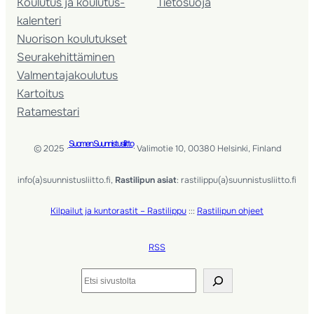
Koulutus ja koulutus­
Tietosuoja
kalenteri
Nuorison koulutukset
Seura­kehittäminen
Valmentaja­koulutus
Kartoitus
Ratamestari
Suomen Suunnistusliitto
© 2025 ·
· Valimotie 10, 00380 Helsinki, Finland
info(a)suunnistusliitto.fi,
Rastilipun asiat
: rastilippu(a)suunnistusliitto.fi
Kilpailut ja kuntorastit – Rastilippu
:::
Rastilipun ohjeet
RSS
Etsi