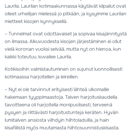
Laurila. Laurilan kotimaakunnassa käytävät kilpailut ovat
olleet urheilijan mielessä jo pitkään, ja kysyimme Laurilan
mietteet kisojen kynnyksellä.
– Tunnelmat ovat odottavaiset ja sopivaa kisajännitystä
on ilmassa. Alkuvuodesta kisojen järjestäminen ei ollut
vielä koronan vuoksi selvää, mutta nyt on hienoa, kun
kaikki toteutuu, kuvailee Laurila.
Kotikisoihin valmistautuminen on sujunut luonnollisesti
kotimaassa harjoitellen ja leireillen.
– Nyt ei ole tarvinnut erityisesti lähteä ulkomaille
hakemaan tyyppimaastoja. Talven harjoituskaudella
tavoitteena oli harjoitella monipuolisesti, terveenä
pysyen ja riittävästi harjoitustunteja keräten. Hyvän
lumitalven ansiosta viihdyin hiihtoladuilla, ja hain
kisafiilistä myös muutamasta hiihtosuunnistuskisasta.