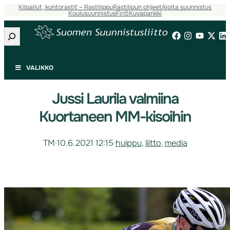
Kilpailut, kuntorastit – Rastilippu
Rastilipun ohjeet
Aloita suunnistus
Koulusuunnistus
Fin5
Kuvapankki
Etsi
VALIKKO
Jussi Laurila valmiina
Kuortaneen MM-kisoihin
TM
·
10.6.2021 12:15
·
huippu
, 
liitto
, 
media