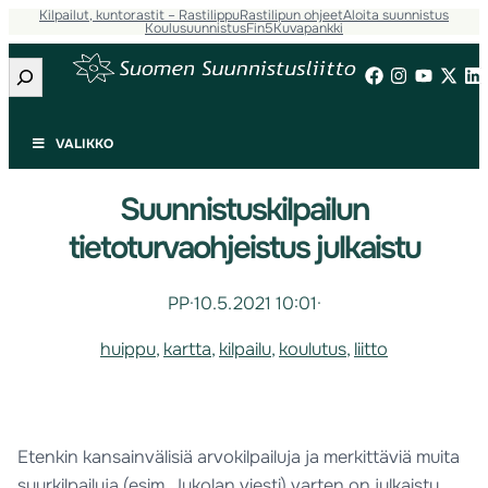
Kilpailut, kuntorastit – Rastilippu
Rastilipun ohjeet
Aloita suunnistus
Koulusuunnistus
Fin5
Kuvapankki
Etsi
VALIKKO
Suunnistuskilpailun
tietoturvaohjeistus julkaistu
PP
·
10.5.2021 10:01
·
huippu
, 
kartta
, 
kilpailu
, 
koulutus
, 
liitto
Etenkin kansainvälisiä arvokilpailuja ja merkittäviä muita
suurkilpailuja (esim. Jukolan viesti) varten on julkaistu