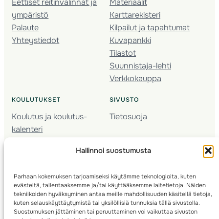
Eettiset reitinvalinnat ja
Materiaalit
ympäristö
Karttarekisteri
Palaute
Kilpailut ja tapahtumat
Yhteystiedot
Kuvapankki
Tilastot
Suunnistaja-lehti
Verkkokauppa
KOULUTUKSET
SIVUSTO
Koulutus ja koulutus­
Tietosuoja
kalenteri
Nuorison koulutukset
Hallinnoi suostumusta
Seura­kehittäminen
Valmentaja­koulutus
Parhaan kokemuksen tarjoamiseksi käytämme teknologioita, kuten
Kartoitus
evästeitä, tallentaaksemme ja/tai käyttääksemme laitetietoja. Näiden
Ratamestari
tekniikoiden hyväksyminen antaa meille mahdollisuuden käsitellä tietoja,
kuten selauskäyttäytymistä tai yksilöllisiä tunnuksia tällä sivustolla.
Suostumuksen jättäminen tai peruuttaminen voi vaikuttaa sivuston
Suomen Suunnistusliitto
© 2025 ·
· Valimotie 10, 00380 Helsinki, Finland