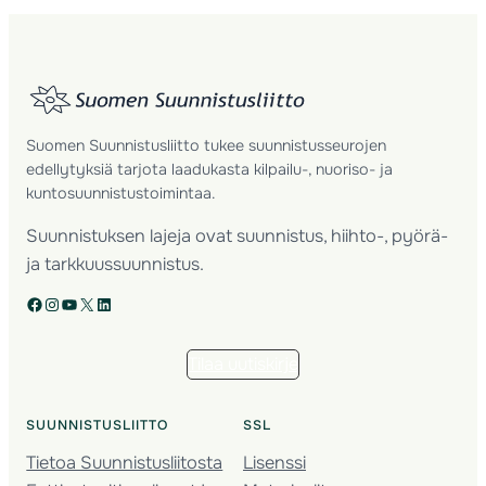
Suomen Suunnistusliitto tukee suunnistusseurojen
edellytyksiä tarjota laadukasta kilpailu-, nuoriso- ja
kuntosuunnistustoimintaa.
Suunnistuksen lajeja ovat suunnistus, hiihto-, pyörä-
ja tarkkuussuunnistus.
Facebook
Instagram
YouTube
X
LinkedIn
Tilaa uutiskirje
SUUNNISTUSLIITTO
SSL
Tietoa Suunnistusliitosta
Lisenssi