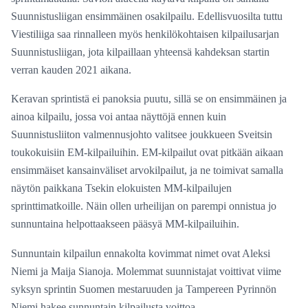
Suunnistusliigan ensimmäinen osakilpailu. Edellisvuosilta tuttu
Viestiliiga saa rinnalleen myös henkilökohtaisen kilpailusarjan
Suunnistusliigan, jota kilpaillaan yhteensä kahdeksan startin
verran kauden 2021 aikana.
Keravan sprintistä ei panoksia puutu, sillä se on ensimmäinen ja
ainoa kilpailu, jossa voi antaa näyttöjä ennen kuin
Suunnistusliiton valmennusjohto valitsee joukkueen Sveitsin
toukokuisiin EM-kilpailuihin. EM-kilpailut ovat pitkään aikaan
ensimmäiset kansainväliset arvokilpailut, ja ne toimivat samalla
näytön paikkana Tsekin elokuisten MM-kilpailujen
sprinttimatkoille. Näin ollen urheilijan on parempi onnistua jo
sunnuntaina helpottaakseen pääsyä MM-kilpailuihin.
Sunnuntain kilpailun ennakolta kovimmat nimet ovat Aleksi
Niemi ja Maija Sianoja. Molemmat suunnistajat voittivat viime
syksyn sprintin Suomen mestaruuden ja Tampereen Pyrinnön
Niemi hakee sunnuntain kilpailusta voittoa.