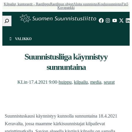
Kilpailut, kuntorastit – Rastilippu
Rastilipun ohjeet
Aloita suunnistus
Koulusuunnistus
Fin5
Kuvapankki
Etsi
VALIKKO
Suunnistusliiga käynnistyy
sunnuntaina
KLin
·
17.4.2021 9:00
·
huippu
, 
kilpailu
, 
media
, 
seurat
Suunnistuskausi käynnistyy kunnolla sunnuntaina 18.4.2021
Keravalta, jossa maamme kärkisuunnistajat kilpailevat
sprinttimatkalla. Savion alueella käytävä kilpailu on samalla