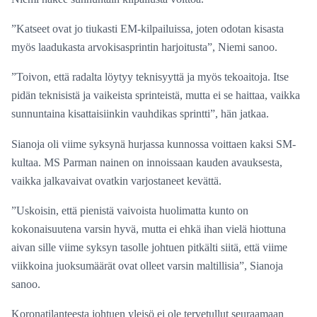
”Katseet ovat jo tiukasti EM-kilpailuissa, joten odotan kisasta
myös laadukasta arvokisasprintin harjoitusta”, Niemi sanoo.
”Toivon, että radalta löytyy teknisyyttä ja myös tekoaitoja. Itse
pidän teknisistä ja vaikeista sprinteistä, mutta ei se haittaa, vaikka
sunnuntaina kisattaisiinkin vauhdikas sprintti”, hän jatkaa.
Sianoja oli viime syksynä hurjassa kunnossa voittaen kaksi SM-
kultaa. MS Parman nainen on innoissaan kauden avauksesta,
vaikka jalkavaivat ovatkin varjostaneet kevättä.
”Uskoisin, että pienistä vaivoista huolimatta kunto on
kokonaisuutena varsin hyvä, mutta ei ehkä ihan vielä hiottuna
aivan sille viime syksyn tasolle johtuen pitkälti siitä, että viime
viikkoina juoksumäärät ovat olleet varsin maltillisia”, Sianoja
sanoo.
Koronatilanteesta johtuen yleisö ei ole tervetullut seuraamaan