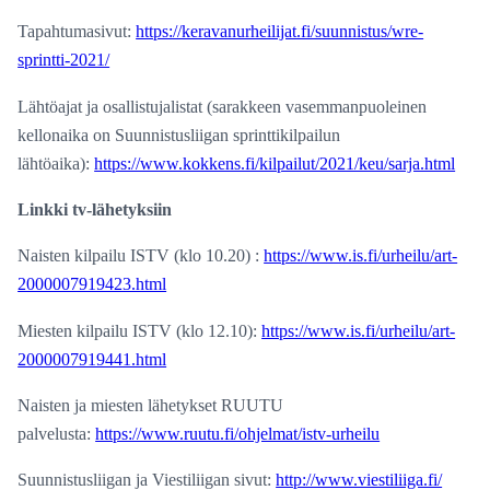
Tapahtumasivut:
https://keravanurheilijat.fi/suunnistus/wre-
sprintti-2021/
Lähtöajat ja osallistujalistat (sarakkeen vasemmanpuoleinen
kellonaika on Suunnistusliigan sprinttikilpailun
lähtöaika):
https://www.kokkens.fi/kilpailut/2021/keu/sarja.html
Linkki tv-lähetyksiin
Naisten kilpailu ISTV (klo 10.20) :
https://www.is.fi/urheilu/art-
2000007919423.html
Miesten kilpailu ISTV (klo 12.10):
https://www.is.fi/urheilu/art-
2000007919441.html
Naisten ja miesten lähetykset RUUTU
palvelusta:
https://www.ruutu.fi/ohjelmat/istv-urheilu
Suunnistusliigan ja Viestiliigan sivut:
http://www.viestiliiga.fi/