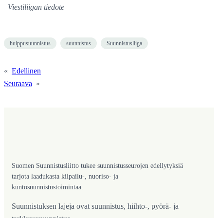
Viestiliigan tiedote
huippusuunnistus
suunnistus
Suunnistusliiga
«
Edellinen
Seuraava
»
Suomen Suunnistusliitto tukee suunnistusseurojen edellytyksiä
tarjota laadukasta kilpailu-, nuoriso- ja
kuntosuunnistustoimintaa.
Suunnistuksen lajeja ovat suunnistus, hiihto-, pyörä- ja