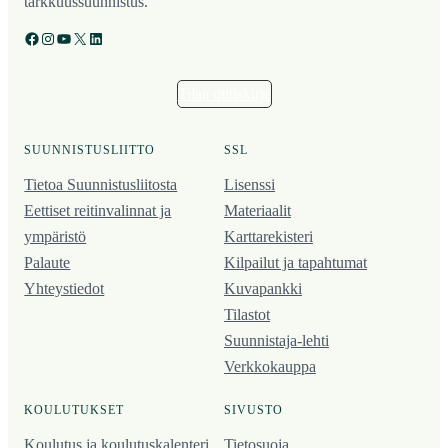
tarkkuussuunnistus.
Facebook
Instagram
YouTube
X
LinkedIn
Tilaa uutiskirje
SUUNNISTUSLIITTO
SSL
Tietoa Suunnistusliitosta
Lisenssi
Eettiset reitinvalinnat ja
Materiaalit
ympäristö
Karttarekisteri
Palaute
Kilpailut ja tapahtumat
Yhteystiedot
Kuvapankki
Tilastot
Suunnistaja-lehti
Verkkokauppa
KOULUTUKSET
SIVUSTO
Koulutus ja koulutus­kalenteri
Tietosuoja