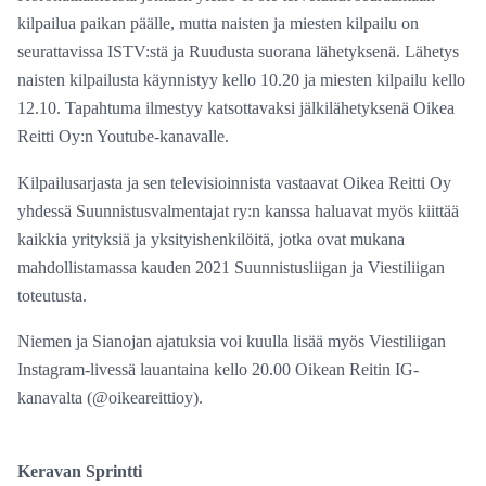
kilpailua paikan päälle, mutta naisten ja miesten kilpailu on
seurattavissa ISTV:stä ja Ruudusta suorana lähetyksenä. Lähetys
naisten kilpailusta käynnistyy kello 10.20 ja miesten kilpailu kello
12.10. Tapahtuma ilmestyy katsottavaksi jälkilähetyksenä Oikea
Reitti Oy:n Youtube-kanavalle.
Kilpailusarjasta ja sen televisioinnista vastaavat Oikea Reitti Oy
yhdessä Suunnistusvalmentajat ry:n kanssa haluavat myös kiittää
kaikkia yrityksiä ja yksityishenkilöitä, jotka ovat mukana
mahdollistamassa kauden 2021 Suunnistusliigan ja Viestiliigan
toteutusta.
Niemen ja Sianojan ajatuksia voi kuulla lisää myös Viestiliigan
Instagram-livessä lauantaina kello 20.00 Oikean Reitin IG-
kanavalta (@oikeareittioy).
Keravan Sprintti