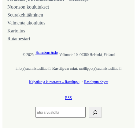
Nuorison koulutukset
Seura­kehittäminen
Valmentaja­koulutus
Kartoitus
Ratamestari
Suomen Suunnistusliitto
© 2025 ·
· Valimotie 10, 00380 Helsinki, Finland
info(a)suunnistusliitto.fi,
Rastilipun asiat
: rastilippu(a)suunnistusliitto.fi
Kilpailut ja kuntorastit – Rastilippu
:::
Rastilipun ohjeet
RSS
Etsi