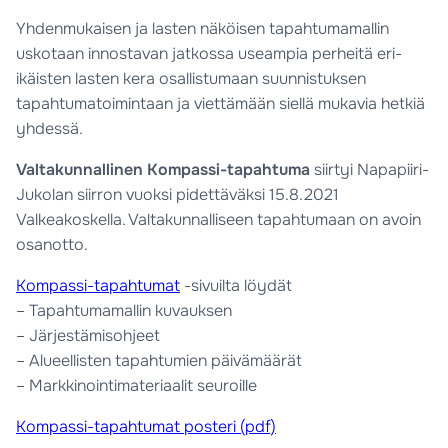
Yhdenmukaisen ja lasten näköisen tapahtumamallin
uskotaan innostavan jatkossa useampia perheitä eri-
ikäisten lasten kera o
sallistumaan suunnistuksen
tapahtumatoimintaan ja viettämään siellä mukavia hetkiä
yhdessä.
Valtakunnallinen Kompassi-tapahtuma
siirtyi Napapiiri-
Jukolan siirron vuoksi pidettäväksi 15.8.2021
Valkeakoskella. Valtakunnalliseen tapahtumaan on avoin
osanotto.
Kompassi-tapahtumat
-sivuilta löydät
– Tapahtumamallin kuvauksen
– Järjestämisohjeet
– Alueellisten tapahtumien päivämäärät
– Markkinointimateriaalit seuroille
Kompassi-tapahtumat posteri (pdf)