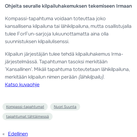
Ohjeita seuralle kilpailuhakemuksen tekemiseen Irmaan
Kompassi-tapahtuma voidaan toteuttaa joko
kansallisena kilpailuna tai lähikilpailuna, mutta osallistujalla
tulee ForFun-sarjoja lukuunottamatta aina olla
suunnistuksen kilpailulisenssi.
Kilpailun järjestäjän tulee tehdä kilpailuhakemus Irma-
järjestelmässä. Tapahtuman tasoksi merkitään
’Kansallinen’. Mikäli tapahtuma toteutetaan lähikilpailuna,
merkitään kilpailun nimen perään
(lähikilpailu)
.
Katso kuvaohje
Kompassi-tapahtumat
Nuori Suunta
tapahtumat tähtäimessä
«
Edellinen