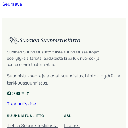
Seuraava
»
Suomen Suunnistusliitto tukee suunnistusseurojen
edellytyksiä tarjota laadukasta kilpailu-, nuoriso- ja
kuntosuunnistustoimintaa.
Suunnistuksen lajeja ovat suunnistus, hiihto-, pyörä- ja
tarkkuussuunnistus.
Facebook
Instagram
YouTube
X
LinkedIn
Tilaa uutiskirje
SUUNNISTUSLIITTO
SSL
Tietoa Suunnistusliitosta
Lisenssi