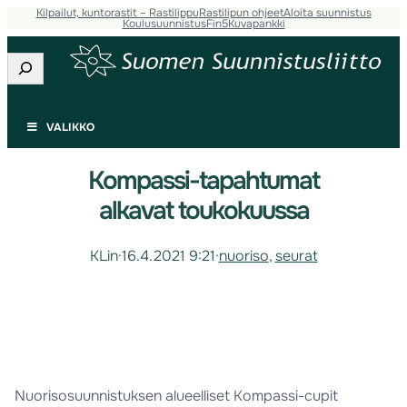
Kilpailut, kuntorastit – Rastilippu
Rastilipun ohjeet
Aloita suunnistus
Koulusuunnistus
Fin5
Kuvapankki
Etsi
VALIKKO
Kompassi-tapahtumat
alkavat toukokuussa
KLin
·
16.4.2021 9:21
·
nuoriso
, 
seurat
Nuorisosuunnistuksen alueelliset Kompassi-cupit