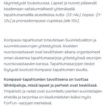
käynnistyvät toukokuussa. Lapset ja nuoret pääsevät
kisailemaan valtakunnallisesti yhtenäisellä
tapahtumamallilla alueellisissa
kulta- (13-14v.), hopea- (11-
12v.) ja pronssikompassi-cupeissa (alle 10v.)
.
Kompassi-tapahtumat toteutetaan Suunnistusliiton ja
suunnistusseurojen yhteistyössä. Alueiden
nuorisovastaavat ovat kevättalven aikana organisoineet
oman alueensa tapahtumasarjoja yhteistyössä seurojen
nuorisovastaavien kanssa. Tapahtumasarjojen tiedot
löytyvät kootusti Kompassi-tapahtumien sivuilta.
Kompassi-tapahtumien tavoitteena on tuottaa
lähikilpailuja, missä lapset ja perheet ovat keskiössä.
Ympäristö ja radat ovat suunniteltu pienten suunnistajien
ehdoilla ja tarjontaa on kisailumielisten lisäksi myös
ForFun -sarjojen merkeissä.