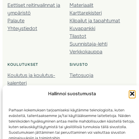
Eettiset reitinvalinnat ja
Materiaalit
ympäristö
Karttarekisteri
Palaute
Kilpailut ja tapahtumat
Yhteystiedot
Kuvapankki
Tilastot
Suunnistaja-lehti
Verkkokauppa
KOULUTUKSET
SIVUSTO
Koulutus ja koulutus­
Tietosuoja
kalenteri
Nuorison koulutukset
Hallinnoi suostumusta
Seura­kehittäminen
Valmentaja­koulutus
Parhaan kokemuksen tarjoamiseksi käytämme teknologioita, kuten
Kartoitus
evästeitä, tallentaaksemme ja/tai käyttääksemme laitetietoja. Näiden
Ratamestari
tekniikoiden hyväksyminen antaa meille mahdollisuuden käsitellä tietoja,
kuten selauskäyttäytymistä tai yksilöllisiä tunnuksia tällä sivustolla.
Suostumuksen jättäminen tai peruuttaminen voi vaikuttaa sivuston
Suomen Suunnistusliitto
© 2025 ·
· Valimotie 10, 00380 Helsinki, Finland
ominaisuuksiin ja toimintoihin.