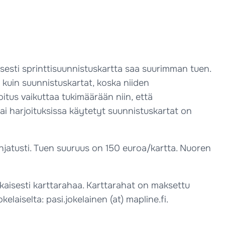
isesti sprinttisuunnistuskartta saa suurimman tuen.
 kuin suunnistuskartat, koska niiden
tus vaikuttaa tukimäärään niin, että
 tai harjoituksissa käytetyt suunnistuskartat on
ohjatusti. Tuen suuruus on 150 euroa/kartta. Nuoren
mukaisesti karttarahaa. Karttarahat on maksettu
elaiselta: pasi.jokelainen (at) mapline.fi.