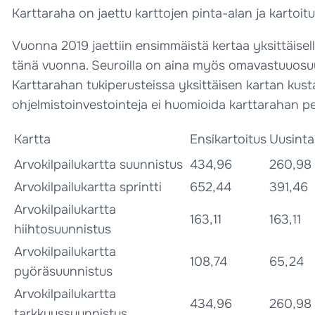
Karttaraha on jaettu karttojen pinta-alan ja kartoitus
Vuonna 2019 jaettiin ensimmäistä kertaa yksittäis
tänä vuonna. Seuroilla on aina myös omavastuuosuu
Karttarahan tukiperusteissa yksittäisen kartan kust
ohjelmistoinvestointeja ei huomioida karttarahan p
Kartta
Ensikartoitus
Uusinta
Arvokilpailukartta suunnistus
434,96
260,98
Arvokilpailukartta sprintti
652,44
391,46
Arvokilpailukartta
163,11
163,11
hiihtosuunnistus
Arvokilpailukartta
108,74
65,24
pyöräsuunnistus
Arvokilpailukartta
434,96
260,98
tarkkuussuunnistus