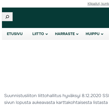
Kilpailut, kunt
Etsi
ETUSIVU
LIITTO
HARRASTE
HUIPPU
Suunnistusliiton liittohallitus hyväksyi 8.12.2020
sivun lopusta aukeavasta karttakohtaisesta listasta 