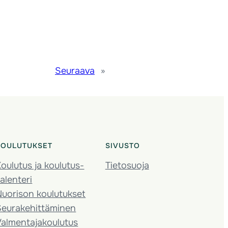
Seuraava
»
KOULUTUKSET
SIVUSTO
oulutus ja koulutus­
Tietosuoja
alenteri
Nuorison koulutukset
Seura­kehittäminen
almentaja­koulutus