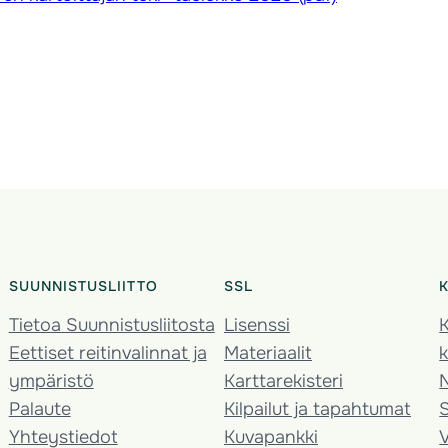
SUUNNISTUSLIITTO
SSL
Tietoa Suunnistusliitosta
Lisenssi
K
Eettiset reitinvalinnat ja
Materiaalit
k
ympäristö
Karttarekisteri
Palaute
Kilpailut ja tapahtumat
Yhteystiedot
Kuvapankki
V