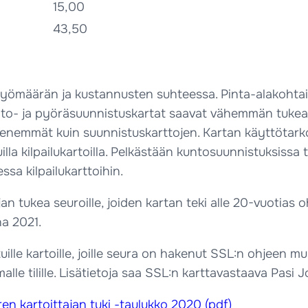
15,00
43,50
en työmäärän ja kustannusten suhteessa. Pinta-alakohta
iihto- ja pyöräsuunnistuskartat saavat vähemmän tukea
enemmät kuin suunnistuskarttojen. Kartan käyttötarkoi
illa kilpailukartoilla. Pelkästään kuntosuunnistuksissa
ssa kilpailukarttoihin.
n tukea seuroille, joiden kartan teki alle 20-vuotias 
a 2021.
tuille kartoille, joille seura on hakenut SSL:n ohjeen 
e tilille. Lisätietoja saa SSL:n karttavastaava Pasi Jok
en kartoittajan tuki -taulukko 2020 (pdf)