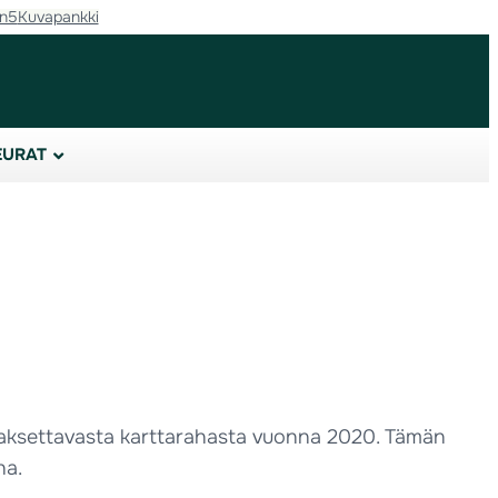
in5
Kuvapankki
EURAT
 maksettavasta karttarahasta vuonna 2020. Tämän
ha.