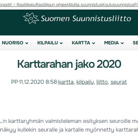
orastit – Rastilippu
Rastilipun ohjeet
Aloita suunnistus
Koulusuunnistus
F
NUORISO
KILPAILU
KARTTA
MEDIA
S
Karttarahan jako 2020
PP
·
11.12.2020 8:58
·
kartta
, 
kilpailu
, 
liitto
, 
seurat
 SSL:n karttaryhmän valmisteleman esityksen seuroille
näkyy kullekin seuralle ja kartalle myönnetty karttara