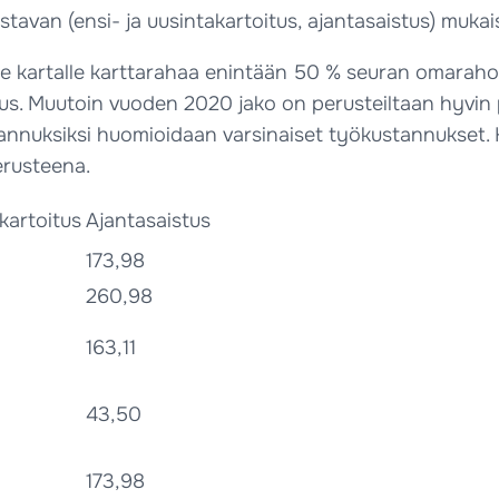
tavan (ensi- ja uusintakartoitus, ajantasaistus) mukaisil
elle kartalle karttarahaa enintään 50 % seuran omara
s. Muutoin vuoden 2020 jako on perusteiltaan hyvin 
annuksiksi huomioidaan varsinaiset työkustannukset. Ka
erusteena.
kartoitus
Ajantasaistus
173,98
260,98
163,11
43,50
173,98