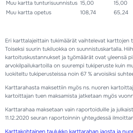
Muu kartta tunturisuunnistus
15,00
15,00
Muu kartta opetus
108,74
65,24
Eri karttalajeittain tukimäärät vaihtelevat karttoj
Toiseksi suurin tukiluokka on suunnistuskartalla. H
kartoituskustannukset ja työmäärät ovat yleensä pi
arvokilpailukartoilla on suurempi tukiperuste kuin mu
luokiteltu tukiperusteissa noin 67 % arvoisiksi suhtee
Karttarahasta maksettiin myös ns. nuoren kartoittaja
kartoittajan tuen maksamista jatketaan myös vuonn
Karttarahaa maksetaan vain raportoiduille ja julkais
11.12.2020 seuran raportoinnin yhteydessä ilmoittamall
Karttakohtainen taulukko karttarahan jaosta ja nuor