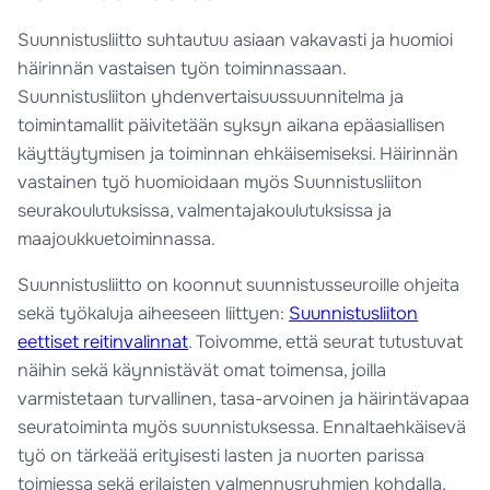
Suunnistusliitto suhtautuu asiaan vakavasti ja huomioi
häirinnän vastaisen työn toiminnassaan.
Suunnistusliiton yhdenvertaisuussuunnitelma ja
toimintamallit päivitetään syksyn aikana epäasiallisen
käyttäytymisen ja toiminnan ehkäisemiseksi. Häirinnän
vastainen työ huomioidaan myös Suunnistusliiton
seurakoulutuksissa, valmentajakoulutuksissa ja
maajoukkuetoiminnassa.
Suunnistusliitto on koonnut suunnistusseuroille ohjeita
sekä työkaluja aiheeseen liittyen:
Suunnistusliiton
eettiset reitinvalinnat
. Toivomme, että seurat tutustuvat
näihin sekä käynnistävät omat toimensa, joilla
varmistetaan turvallinen, tasa-arvoinen ja häirintävapaa
seuratoiminta myös suunnistuksessa. Ennaltaehkäisevä
työ on tärkeää erityisesti lasten ja nuorten parissa
toimiessa sekä erilaisten valmennusryhmien kohdalla,