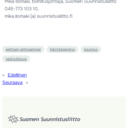
Mika Ilomäki, toimitusjohtaja, Suomen Suunnistusliitto
045-773 103 10,
mika.ilomaki (a) suunnistusliitto.fi
eettiset reitinvalinnat
häirintäselvitys
koulutus
vastuullisuus
«
Edellinen
Seuraava
»