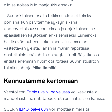
niin seuroissa kuin maajoukkueissakin.
– Suunnistuksen osalta tutkimustulokset toimivat
pohjana, kun päivitämme syksyn aikana
yhdenvertaisuussuunnitelman ja ohjeistuksemme
epäasiallisen käytöksen ehkäisemiseksi. Esimerkiksi
häiritsevän puheen kokeminen lajissamme on
valitettavan yleistä. Tähän ja muihin raportissa
nostettuihin epäkohtiin on syytä kiinnittää jatkossa
entistä enemmän huomiota, toteaa Suunnistusliiton
toimitusjohtaja
Mika Ilomäki
.
Kannustamme kertomaan
Väestöliiton
Et ole yksin -palvelussa
voi keskustella
mahdollisista häirintätapauksista ammattilaisen kanssa.
SUEKin
ILMO-palveluun
voi ilmoittaa nimellä tai