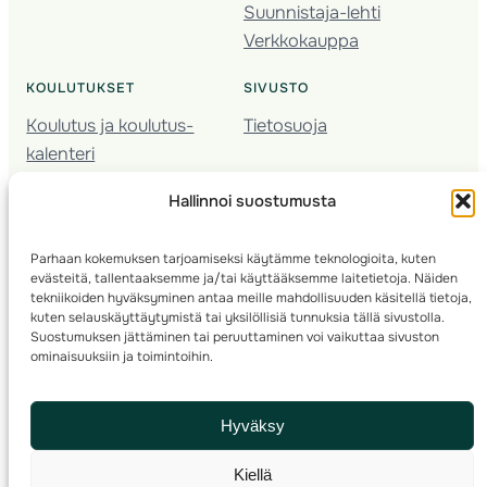
Suunnistaja-lehti
Verkkokauppa
KOULUTUKSET
SIVUSTO
Koulutus ja koulutus­
Tietosuoja
kalenteri
Nuorison koulutukset
Hallinnoi suostumusta
Seura­kehittäminen
Valmentaja­koulutus
Parhaan kokemuksen tarjoamiseksi käytämme teknologioita, kuten
Kartoitus
evästeitä, tallentaaksemme ja/tai käyttääksemme laitetietoja. Näiden
Ratamestari
tekniikoiden hyväksyminen antaa meille mahdollisuuden käsitellä tietoja,
kuten selauskäyttäytymistä tai yksilöllisiä tunnuksia tällä sivustolla.
Suostumuksen jättäminen tai peruuttaminen voi vaikuttaa sivuston
Suomen Suunnistusliitto
© 2025 ·
· Valimotie 10, 00380 Helsinki, Finland
ominaisuuksiin ja toimintoihin.
info(a)suunnistusliitto.fi,
Rastilipun asiat
: rastilippu(a)suunnistusliitto.fi
Hyväksy
Kilpailut ja kuntorastit – Rastilippu
:::
Rastilipun ohjeet
Kiellä