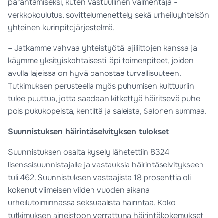
parantamiseksi, kuten Vastuullinen valmentaja -
verkkokoulutus, sovittelumenettely sekä urheiluyhteisön
yhteinen kurinpitojärjestelmä.
– Jatkamme vahvaa yhteistyötä lajiliittojen kanssa ja
käymme yksityiskohtaisesti läpi toimenpiteet, joiden
avulla lajeissa on hyvä panostaa turvallisuuteen.
Tutkimuksen perusteella myös puhumisen kulttuuriin
tulee puuttua, jotta saadaan kitkettyä häiritsevä puhe
pois pukukopeista, kentiltä ja saleista, Salonen summaa.
Suunnistuksen häirintäselvityksen tulokset
Suunnistuksen osalta kysely lähetettiin 8324
lisenssisuunnistajalle ja vastauksia häirintäselvitykseen
tuli 462. Suunnistuksen vastaajista 18 prosenttia oli
kokenut viimeisen viiden vuoden aikana
urheilutoiminnassa seksuaalista häirintää. Koko
tutkimuksen aineistoon verrattuna häirintäkokemukset