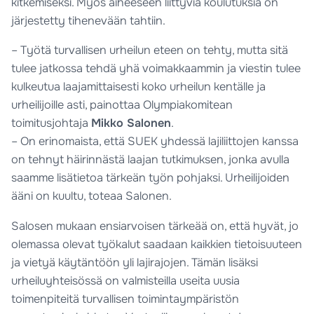
kitkemiseksi. Myös aiheeseen liittyviä koulutuksia on
järjestetty tihenevään tahtiin.
– Työtä turvallisen urheilun eteen on tehty, mutta sitä
tulee jatkossa tehdä yhä voimakkaammin ja viestin tulee
kulkeutua laajamittaisesti koko urheilun kentälle ja
urheilijoille asti, painottaa Olympiakomitean
toimitusjohtaja
Mikko Salonen
.
– On erinomaista, että SUEK yhdessä lajiliittojen kanssa
on tehnyt häirinnästä laajan tutkimuksen, jonka avulla
saamme lisätietoa tärkeän työn pohjaksi. Urheilijoiden
ääni on kuultu, toteaa Salonen.
Salosen mukaan ensiarvoisen tärkeää on, että hyvät, jo
olemassa olevat työkalut saadaan kaikkien tietoisuuteen
ja vietyä käytäntöön yli lajirajojen. Tämän lisäksi
urheiluyhteisössä on valmisteilla useita uusia
toimenpiteitä turvallisen toimintaympäristön