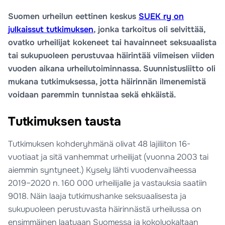
Suomen urheilun eettinen keskus
SUEK ry on
julkaissut tutkimuksen
, jonka tarkoitus oli selvittää,
ovatko urheilijat kokeneet tai havainneet seksuaalista
tai sukupuoleen perustuvaa häirintää viimeisen viiden
vuoden aikana urheilutoiminnassa. Suunnistusliitto oli
mukana tutkimuksessa, jotta häirinnän ilmenemistä
voidaan paremmin tunnistaa sekä ehkäistä.
Tutkimuksen tausta
Tutkimuksen kohderyhmänä olivat 48 lajiliiton 16-
vuotiaat ja sitä vanhemmat urheilijat (vuonna 2003 tai
aiemmin syntyneet.) Kysely lähti vuodenvaiheessa
2019–2020 n. 160 000 urheilijalle ja vastauksia saatiin
9018. Näin laaja tutkimushanke seksuaalisesta ja
sukupuoleen perustuvasta häirinnästä urheilussa on
ensimmäinen laatuaan Suomessa ja kokoluokaltaan