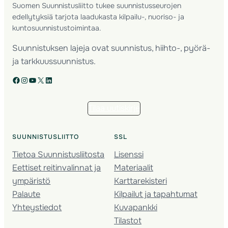
Suomen Suunnistusliitto tukee suunnistusseurojen
edellytyksiä tarjota laadukasta kilpailu-, nuoriso- ja
kuntosuunnistustoimintaa.
Suunnistuksen lajeja ovat suunnistus, hiihto-, pyörä-
ja tarkkuussuunnistus.
Facebook
Instagram
YouTube
X
LinkedIn
Tilaa uutiskirje
SUUNNISTUSLIITTO
SSL
Tietoa Suunnistusliitosta
Lisenssi
Eettiset reitinvalinnat ja
Materiaalit
ympäristö
Karttarekisteri
Palaute
Kilpailut ja tapahtumat
Yhteystiedot
Kuvapankki
Tilastot