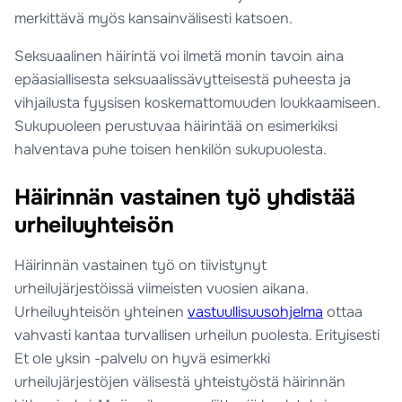
merkittävä myös kansainvälisesti katsoen.
Seksuaalinen häirintä voi ilmetä monin tavoin aina
epäasiallisesta seksuaalissävytteisestä puheesta ja
vihjailusta fyysisen koskemattomuuden loukkaamiseen.
Sukupuoleen perustuvaa häirintää on esimerkiksi
halventava puhe toisen henkilön sukupuolesta.
Häirinnän vastainen työ yhdistää
urheiluyhteisön
Häirinnän vastainen työ on tiivistynyt
urheilujärjestöissä viimeisten vuosien aikana.
Urheiluyhteisön yhteinen
vastuullisuusohjelma
ottaa
vahvasti kantaa turvallisen urheilun puolesta. Erityisesti
Et ole yksin -palvelu on hyvä esimerkki
urheilujärjestöjen välisestä yhteistyöstä häirinnän