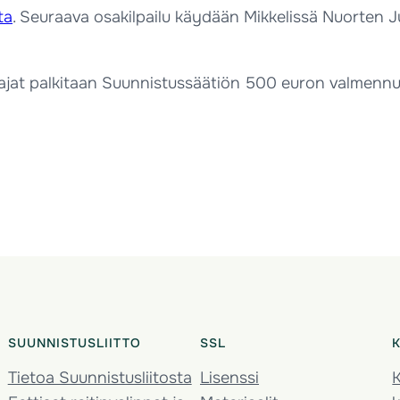
ta
. Seuraava osakilpailu käydään Mikkelissä Nuorten J
tajat palkitaan Suunnistussäätiön 500 euron valmennuss
SUUNNISTUSLIITTO
SSL
Tietoa Suunnistusliitosta
Lisenssi
K