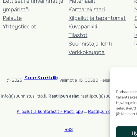
Eettiset reitinvalinnat ja
Materiaalit
k
ympäristö
Karttarekisteri
Palaute
Kilpailut ja tapahtumat
Yhteystiedot
Kuvapankki
V
Tilastot
K
Suunnistaja-lehti
Verkkokauppa
Suomen Suunnistusliitto
© 2025 ·
· Valimotie 10, 00380 Helsinki, Finland
Parhaan kok
info(a)suunnistusliitto.fi,
Rastilipun asiat
: rastilippu(a)suunnistusliitto.fi
tallentaaks
hyväksymine
selauskäyttä
Kilpailut ja kuntorastit – Rastilippu
:::
Rastilipun ohjeet
jättäminen t
RSS
H