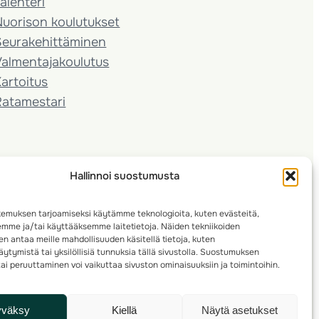
alenteri
Nuorison koulutukset
Seura­kehittäminen
almentaja­koulutus
artoitus
Ratamestari
Hallinnoi suostumusta
emuksen tarjoamiseksi käytämme teknologioita, kuten evästeitä,
emme ja/tai käyttääksemme laitetietoja. Näiden tekniikoiden
n antaa meille mahdollisuuden käsitellä tietoja, kuten
ytymistä tai yksilöllisiä tunnuksia tällä sivustolla. Suostumuksen
ai peruuttaminen voi vaikuttaa sivuston ominaisuuksiin ja toimintoihin.
yväksy
Kiellä
Näytä asetukset