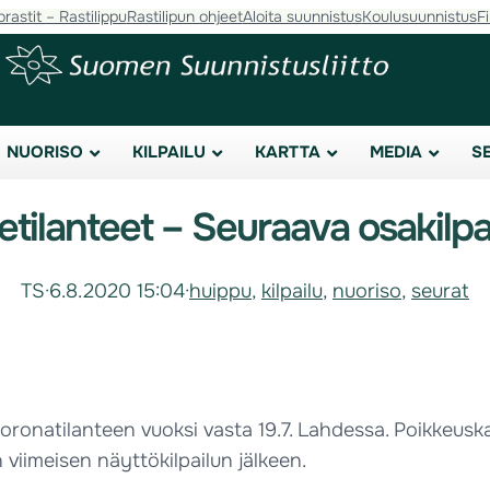
orastit – Rastilippu
Rastilipun ohjeet
Aloita suunnistus
Koulusuunnistus
F
NUORISO
KILPAILU
KARTTA
MEDIA
S
etilanteet – Seuraava osakilpai
TS
·
6.8.2020 15:04
·
huippu
, 
kilpailu
, 
nuoriso
, 
seurat
ronatilanteen vuoksi vasta 19.7. Lahdessa. Poikkeuska
n viimeisen näyttökilpailun jälkeen.