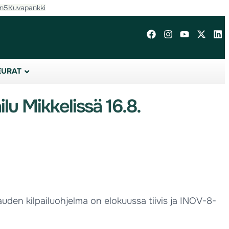
in5
Kuvapankki
EURAT
lu Mikkelissä 16.8.
uden kilpailuohjelma on elokuussa tiivis ja INOV-8-