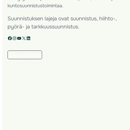
kuntosuunnistustoimintaa.
Suunnistuksen lajeja ovat suunnistus, hiihto-,
pyörä- ja tarkkuussuunnistus.
Facebook
Instagram
YouTube
X
LinkedIn
Tilaa uutiskirje