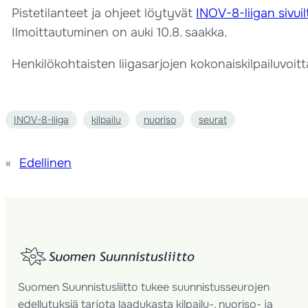
Pistetilanteet ja ohjeet löytyvät
INOV-8-liigan sivuil
Ilmoittautuminen on auki 10.8. saakka.
Henkilökohtaisten liigasarjojen kokonaiskilpailuvoit
INOV-8-liiga
kilpailu
nuoriso
seurat
«
Edellinen
Suomen Suunnistusliitto tukee suunnistusseurojen
edellytyksiä tarjota laadukasta kilpailu-, nuoriso- ja