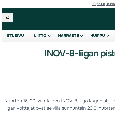
Kilpailut, kunt
Etsi
ETUSIVU
LIITTO
HARRASTE
HUIPPU
INOV-8-liigan pist
Nuorten 16-20-vuotiaiden INOV-8-liiga käynnistyi ko
liigan voittajat ovat selvillä sunnuntain 23.8. nuorte