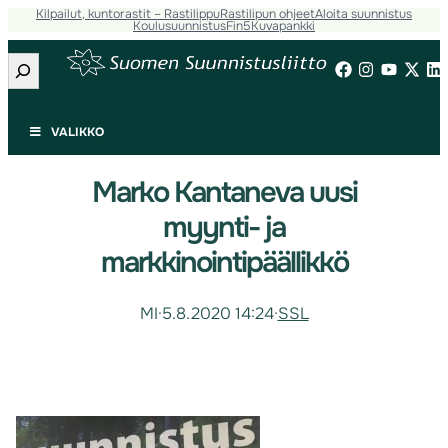
Kilpailut, kuntorastit – Rastilippu
Rastilipun ohjeet
Aloita suunnistus
Koulusuunnistus
Fin5
Kuvapankki
Etsi
VALIKKO
Marko Kantaneva uusi
myynti- ja
markkinointipäällikkö
MI
·
5.8.2020 14:24
·
SSL