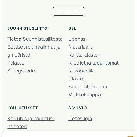
Tilaa uutiskirje
SUUNNISTUSLIITTO
SSL
Tietoa Suunnistusliitosta
Lisenssi
Eettiset reitinvalinnat ja
Materiaalit
ympäristö
Karttarekisteri
Palaute
Kilpailut ja tapahtumat
Yhteystiedot
Kuvapankki
Tilastot
Suunnistaja-lehti
Verkkokauppa
KOULUTUKSET
SIVUSTO
Koulutus ja koulutus­
Tietosuoja
kalenteri
Nuorison koulutukset