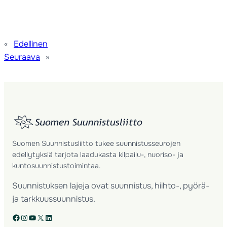
«
Edellinen
Seuraava
»
Suomen Suunnistusliitto tukee suunnistusseurojen
edellytyksiä tarjota laadukasta kilpailu-, nuoriso- ja
kuntosuunnistustoimintaa.
Suunnistuksen lajeja ovat suunnistus, hiihto-, pyörä-
ja tarkkuussuunnistus.
Facebook
Instagram
YouTube
X
LinkedIn