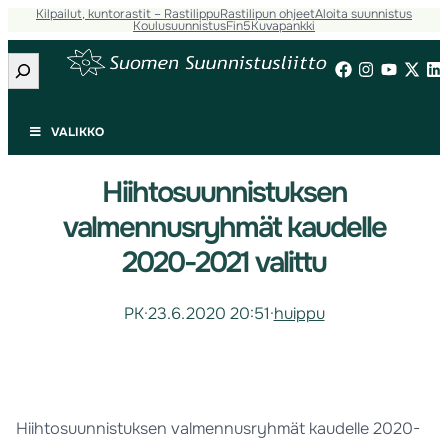
Kilpailut, kuntorastit – Rastilippu
Rastilipun ohjeet
Aloita suunnistus
Koulusuunnistus
Fin5
Kuvapankki
Etsi
VALIKKO
Hiihtosuunnistuksen
valmennusryhmät kaudelle
2020-2021 valittu
PK
·
23.6.2020 20:51
·
huippu
Hiihtosuunnistuksen valmennusryhmät kaudelle 2020-