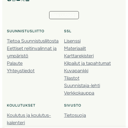
Tilaa uutiskirje
SUUNNISTUSLIITTO
SSL
Tietoa Suunnistusliitosta
Lisenssi
Eettiset reitinvalinnat ja
Materiaalit
ympäristö
Karttarekisteri
Palaute
Kilpailut ja tapahtumat
Yhteystiedot
Kuvapankki
Tilastot
Suunnistaja-lehti
Verkkokauppa
KOULUTUKSET
SIVUSTO
Koulutus ja koulutus­
Tietosuoja
kalenteri