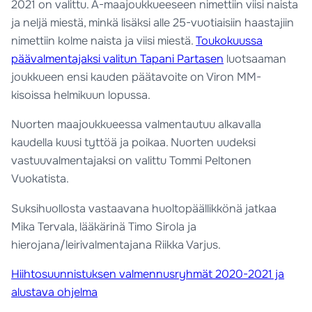
2021 on valittu. A-maajoukkueeseen nimettiin viisi naista
ja neljä miestä, minkä lisäksi alle 25-vuotiaisiin haastajiin
nimettiin kolme naista ja viisi miestä.
Toukokuussa
päävalmentajaksi valitun Tapani Partasen
luotsaaman
joukkueen ensi kauden päätavoite on Viron MM-
kisoissa helmikuun lopussa.
Nuorten maajoukkueessa valmentautuu alkavalla
kaudella kuusi tyttöä ja poikaa. Nuorten uudeksi
vastuuvalmentajaksi on valittu Tommi Peltonen
Vuokatista.
Suksihuollosta vastaavana huoltopäällikkönä jatkaa
Mika Tervala, lääkärinä Timo Sirola ja
hierojana/leirivalmentajana Riikka Varjus.
Hiihtosuunnistuksen valmennusryhmät 2020-2021 ja
alustava ohjelma