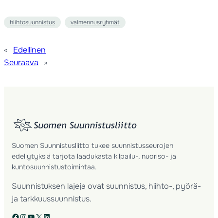
hiihtosuunnistus
valmennusryhmät
«
Edellinen
Seuraava
»
Suomen Suunnistusliitto tukee suunnistusseurojen
edellytyksiä tarjota laadukasta kilpailu-, nuoriso- ja
kuntosuunnistustoimintaa.
Suunnistuksen lajeja ovat suunnistus, hiihto-, pyörä-
ja tarkkuussuunnistus.
Facebook
Instagram
YouTube
X
LinkedIn