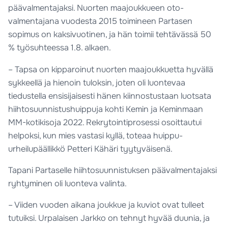
päävalmentajaksi. Nuorten maajoukkueen oto-
valmentajana vuodesta 2015 toimineen Partasen
sopimus on kaksivuotinen, ja hän toimii tehtävässä 50
% työsuhteessa 1.8. alkaen.
– Tapsa on kipparoinut nuorten maajoukkuetta hyvällä
sykkeellä ja hienoin tuloksin, joten oli luontevaa
tiedustella ensisijaisesti hänen kiinnostustaan luotsata
hiihtosuunnistushuippuja kohti Kemin ja Keminmaan
MM-kotikisoja 2022. Rekrytointiprosessi osoittautui
helpoksi, kun mies vastasi kyllä, toteaa huippu-
urheilupäällikkö Petteri Kähäri tyytyväisenä.
Tapani Partaselle hiihtosuunnistuksen päävalmentajaksi
ryhtyminen oli luonteva valinta.
– Viiden vuoden aikana joukkue ja kuviot ovat tulleet
tutuiksi. Urpalaisen Jarkko on tehnyt hyvää duunia, ja