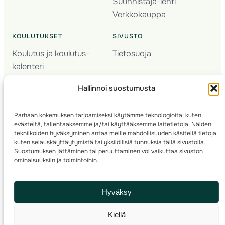
Suunnistaja-lehti
Verkkokauppa
KOULUTUKSET
SIVUSTO
Koulutus ja koulutus­
Tietosuoja
kalenteri
Nuorison koulutukset
Hallinnoi suostumusta
Seura­kehittäminen
Valmentaja­koulutus
Parhaan kokemuksen tarjoamiseksi käytämme teknologioita, kuten
Kartoitus
evästeitä, tallentaaksemme ja/tai käyttääksemme laitetietoja. Näiden
Ratamestari
tekniikoiden hyväksyminen antaa meille mahdollisuuden käsitellä tietoja,
kuten selauskäyttäytymistä tai yksilöllisiä tunnuksia tällä sivustolla.
Suostumuksen jättäminen tai peruuttaminen voi vaikuttaa sivuston
Suomen Suunnistusliitto
© 2025 ·
· Valimotie 10, 00380 Helsinki, Finland
ominaisuuksiin ja toimintoihin.
info(a)suunnistusliitto.fi,
Rastilipun asiat
: rastilippu(a)suunnistusliitto.fi
Hyväksy
Kilpailut ja kuntorastit – Rastilippu
:::
Rastilipun ohjeet
Kiellä