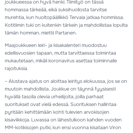
joukkueessa on hyvä henki. Tiimityö on tässä
hommassa tärkeää, eikä suksihuollosta tarvitse
murehtia, kun huoltopäällikkö Tervala jatkaa hommissa.
Kotitiimin tuki on kuitenkin tärkein ja mahdollistaa lopulta
tämän homman, miettii Partanen.
Maajoukkueen leiri- ja kisakalenteri muodostuu
edellisvuosien tapaan, mutta tarvittaessa toimintaa
mukautetaan, mikäli koronavirus asettaa toiminnalle
rajoituksia.
– Alustava ajatus on aloittaa leiritys elokuussa, jos se on
muutoin mahdollista. Joukkue on täynnä fyysisesti
hyvällä tasolla olevia urheilijoita, joilla parhaat
suoritukset ovat vielä edessä. Suorituksen hallintaa
pyritään kehittämään kohti tulevien arvokisojen
kisaviikkoja. Luvassa on lähestulkoon kahden vuoden
MM-kotikisojen putki, kun ensi vuonna kisataan Viron