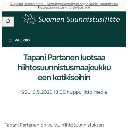
Kilpailut, kuntorastit – Rastilippu
Rastilipun ohjeet
Aloita suunnistus
Koulusuunnistus
Fin5
Kuvapankki
Etsi
VALIKKO
Tapani Partanen luotsaa
hiihtosuunnistusmaajoukku
een kotikisoihin
SSL
·
13.5.2020 13:00
·
huippu
, 
liitto
, 
media
Tapani Partanen on valittu hiihtosuunnistuksen