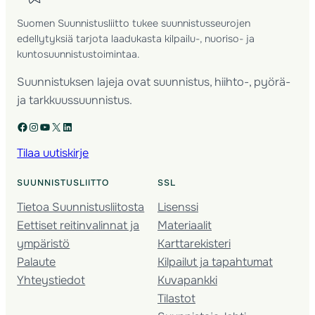
Suomen Suunnistusliitto tukee suunnistusseurojen
edellytyksiä tarjota laadukasta kilpailu-, nuoriso- ja
kuntosuunnistustoimintaa.
Suunnistuksen lajeja ovat suunnistus, hiihto-, pyörä-
ja tarkkuussuunnistus.
Facebook
Instagram
YouTube
X
LinkedIn
Tilaa uutiskirje
SUUNNISTUSLIITTO
SSL
Tietoa Suunnistusliitosta
Lisenssi
Eettiset reitinvalinnat ja
Materiaalit
ympäristö
Karttarekisteri
Palaute
Kilpailut ja tapahtumat
Yhteystiedot
Kuvapankki
Tilastot