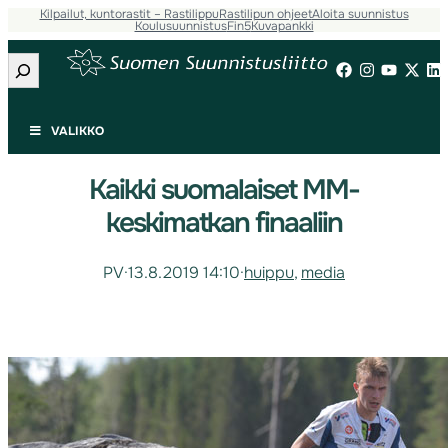
Kilpailut, kuntorastit – Rastilippu
Rastilipun ohjeet
Aloita suunnistus
Koulusuunnistus
Fin5
Kuvapankki
Etsi
VALIKKO
Kaikki suomalaiset MM-
keskimatkan finaaliin
PV
·
13.8.2019 14:10
·
huippu
, 
media