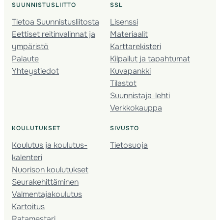
SUUNNISTUSLIITTO
SSL
Tietoa Suunnistusliitosta
Lisenssi
Eettiset reitinvalinnat ja
Materiaalit
ympäristö
Karttarekisteri
Palaute
Kilpailut ja tapahtumat
Yhteystiedot
Kuvapankki
Tilastot
Suunnistaja-lehti
Verkkokauppa
KOULUTUKSET
SIVUSTO
Koulutus ja koulutus­
Tietosuoja
kalenteri
Nuorison koulutukset
Seura­kehittäminen
Valmentaja­koulutus
Kartoitus
Ratamestari