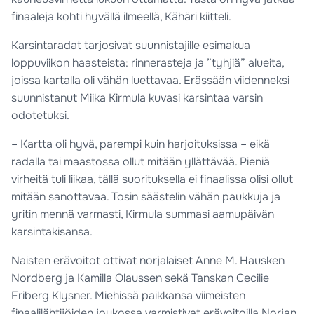
finaaleja kohti hyvällä ilmeellä, Kähäri kiitteli.
Karsintaradat tarjosivat suunnistajille esimakua
loppuviikon haasteista: rinnerasteja ja ”tyhjiä” alueita,
joissa kartalla oli vähän luettavaa. Erässään viidenneksi
suunnistanut Miika Kirmula kuvasi karsintaa varsin
odotetuksi.
– Kartta oli hyvä, parempi kuin harjoituksissa – eikä
radalla tai maastossa ollut mitään yllättävää. Pieniä
virheitä tuli liikaa, tällä suorituksella ei finaalissa olisi ollut
mitään sanottavaa. Tosin säästelin vähän paukkuja ja
yritin mennä varmasti, Kirmula summasi aamupäivän
karsintakisansa.
Naisten erävoitot ottivat norjalaiset Anne M. Hausken
Nordberg ja Kamilla Olaussen sekä Tanskan Cecilie
Friberg Klysner. Miehissä paikkansa viimeisten
finaalilähtijöiden joukossa varmistivat erävoitoilla Norjan