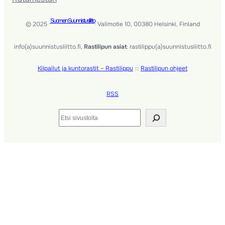
Suomen Suunnistusliitto
© 2025 ·
· Valimotie 10, 00380 Helsinki, Finland
info(a)suunnistusliitto.fi,
Rastilipun asiat
: rastilippu(a)suunnistusliitto.fi
Kilpailut ja kuntorastit – Rastilippu
:::
Rastilipun ohjeet
RSS
Etsi