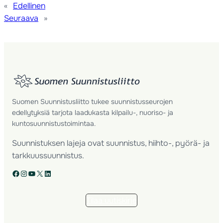
«
Edellinen
Seuraava
»
Suomen Suunnistusliitto tukee suunnistusseurojen
edellytyksiä tarjota laadukasta kilpailu-, nuoriso- ja
kuntosuunnistustoimintaa.
Suunnistuksen lajeja ovat suunnistus, hiihto-, pyörä- ja
tarkkuussuunnistus.
Facebook
Instagram
YouTube
X
LinkedIn
Tilaa uutiskirje