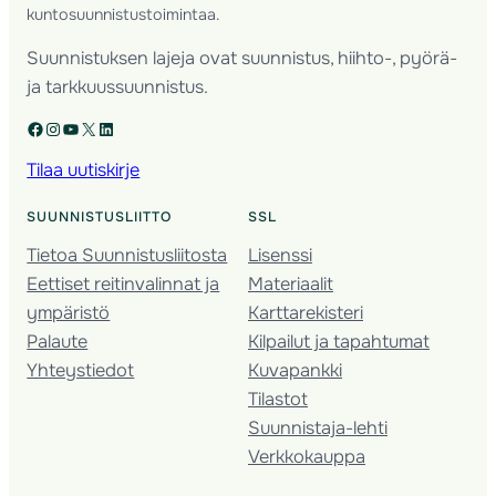
kuntosuunnistustoimintaa.
Suunnistuksen lajeja ovat suunnistus, hiihto-, pyörä-
ja tarkkuussuunnistus.
Facebook
Instagram
YouTube
X
LinkedIn
Tilaa uutiskirje
SUUNNISTUSLIITTO
SSL
Tietoa Suunnistusliitosta
Lisenssi
Eettiset reitinvalinnat ja
Materiaalit
ympäristö
Karttarekisteri
Palaute
Kilpailut ja tapahtumat
Yhteystiedot
Kuvapankki
Tilastot
Suunnistaja-lehti
Verkkokauppa