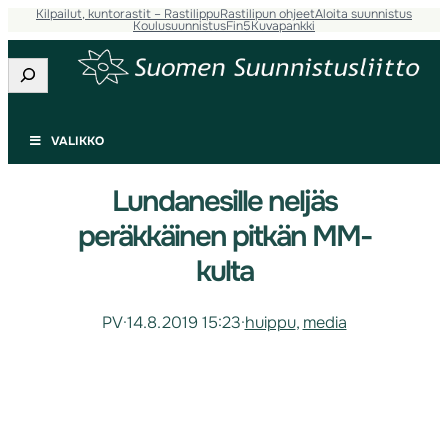
Kilpailut, kuntorastit – Rastilippu
Rastilipun ohjeet
Aloita suunnistus
Koulusuunnistus
Fin5
Kuvapankki
Etsi
VALIKKO
Lundanesille neljäs
peräkkäinen pitkän MM-
kulta
PV
·
14.8.2019 15:23
·
huippu
, 
media