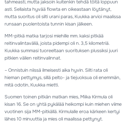
tahmeasti, mutta jaksoin kuitenkin tehdä töitä loppuun
asti. Sellaista hyvää flowta en oikeastaan löytänyt,
mutta suoritus oli silti urani paras, Kuukka arvioi maalissa
runsaan puolentoista tunnin kisan jälkeen.
MM-pitkä matka tarjosi miehille mm. kaksi pitkää
reitinvalintaväliä, joista pidempi oli n. 3,5 kilometriä.
Kuukka summasi tuoreeltaan suorituksen plussiksi juuri
pitkien välien reitinvalinnat.
– Onnistuin niissä ilmeisesti aika hyvin. Silti rata oli
hieman pettymys, sillä pelto- ja tiejuoksua oli enemmän,
mitä odotin, Kuukka mietti.
Suomen toinen pitkän matkan mies, Miika Kirmula oli
kisan 16. Se on yhtä pykälää heikompi kuin miehen viime
vuotinen sija MM-pitkällä. Kirmulalle eroa kärkeen kertyi
lähes 10 minuuttia ja mies oli maalissa pettynyt.