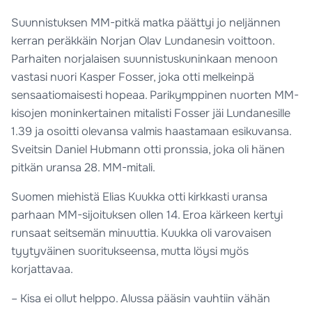
Suunnistuksen MM-pitkä matka päättyi jo neljännen
kerran peräkkäin Norjan Olav Lundanesin voittoon.
Parhaiten norjalaisen suunnistuskuninkaan menoon
vastasi nuori Kasper Fosser, joka otti melkeinpä
sensaatiomaisesti hopeaa. Parikymppinen nuorten MM-
kisojen moninkertainen mitalisti Fosser jäi Lundanesille
1.39 ja osoitti olevansa valmis haastamaan esikuvansa.
Sveitsin Daniel Hubmann otti pronssia, joka oli hänen
pitkän uransa 28. MM-mitali.
Suomen miehistä Elias Kuukka otti kirkkasti uransa
parhaan MM-sijoituksen ollen 14. Eroa kärkeen kertyi
runsaat seitsemän minuuttia. Kuukka oli varovaisen
tyytyväinen suoritukseensa, mutta löysi myös
korjattavaa.
– Kisa ei ollut helppo. Alussa pääsin vauhtiin vähän