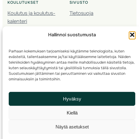
KOULUTUKSET
SIVUSTO
Koulutus ja koulutus­
Tietosuoja
kalenteri
Nuorison koulutukset
Hallinnoi suostumusta
Seura­kehittäminen
Valmentaja­koulutus
Parhaan kokemuksen tarjoamiseksi käytämme teknologioita, kuten
Kartoitus
evästeitä, tallentaaksemme ja/tai käyttääksemme laitetietoja. Näiden
Ratamestari
tekniikoiden hyväksyminen antaa meille mahdollisuuden käsitellä tietoja,
kuten selauskäyttäytymistä tai yksilöllisiä tunnuksia tällä sivustolla.
Suostumuksen jättäminen tai peruuttaminen voi vaikuttaa sivuston
Suomen Suunnistusliitto
© 2025 ·
· Valimotie 10, 00380 Helsinki, Finland
ominaisuuksiin ja toimintoihin.
info(a)suunnistusliitto.fi,
Rastilipun asiat
: rastilippu(a)suunnistusliitto.fi
Hyväksy
Kilpailut ja kuntorastit – Rastilippu
:::
Rastilipun ohjeet
Kiellä
RSS
Näytä asetukset
Etsi