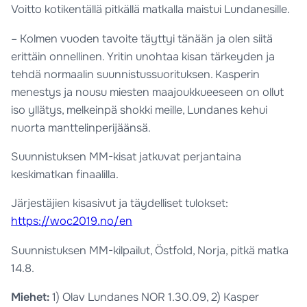
Voitto kotikentällä pitkällä matkalla maistui Lundanesille.
– Kolmen vuoden tavoite täyttyi tänään ja olen siitä
erittäin onnellinen. Yritin unohtaa kisan tärkeyden ja
tehdä normaalin suunnistussuorituksen. Kasperin
menestys ja nousu miesten maajoukkueeseen on ollut
iso yllätys, melkeinpä shokki meille, Lundanes kehui
nuorta manttelinperijäänsä.
Suunnistuksen MM-kisat jatkuvat perjantaina
keskimatkan finaalilla.
Järjestäjien kisasivut ja täydelliset tulokset:
https://woc2019.no/en
Suunnistuksen MM-kilpailut, Östfold, Norja, pitkä matka
14.8.
Miehet:
1) Olav Lundanes NOR 1.30.09, 2) Kasper