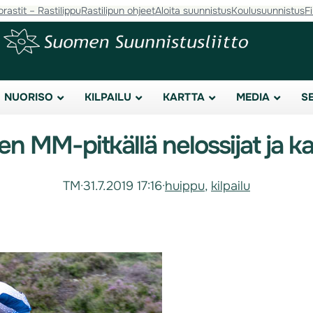
orastit – Rastilippu
Rastilipun ohjeet
Aloita suunnistus
Koulusuunnistus
F
NUORISO
KILPAILU
KARTTA
MEDIA
S
 MM-pitkällä nelossijat ja ka
TM
·
31.7.2019 17:16
·
huippu
, 
kilpailu