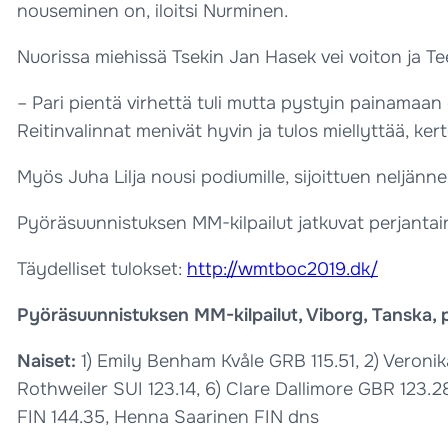
nouseminen on, iloitsi Nurminen.
Nuorissa miehissä Tsekin Jan Hasek vei voiton ja Te
– Pari pientä virhettä tuli mutta pystyin painamaan oi
Reitinvalinnat menivät hyvin ja tulos miellyttää, ker
Myös Juha Lilja nousi podiumille, sijoittuen neljänne
Pyöräsuunnistuksen MM-kilpailut jatkuvat perjantaina 
Täydelliset tulokset:
http://wmtboc2019.dk/
Pyöräsuunnistuksen MM-kilpailut, Viborg, Tanska, p
Naiset:
1) Emily Benham Kvåle GRB 115.51, 2) Veronik
Rothweiler SUI 123.14, 6) Clare Dallimore GBR 123.28
FIN 144.35, Henna Saarinen FIN dns