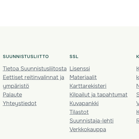
SUUNNISTUSLIITTO
SSL
Tietoa Suunnistusliitosta
Lisenssi
K
Eettiset reitinvalinnat ja
Materiaalit
k
ympäristö
Karttarekisteri
Palaute
Kilpailut ja tapahtumat
Yhteystiedot
Kuvapankki
V
Tilastot
K
Suunnistaja-lehti
Verkkokauppa