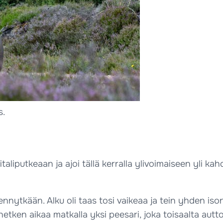
s.
italiputkeaan ja ajoi tällä kerralla ylivoimaiseen yl
ennytkään. Alku oli taas tosi vaikeaa ja tein yhden iso
i hetken aikaa matkalla yksi peesari, joka toisaalta a