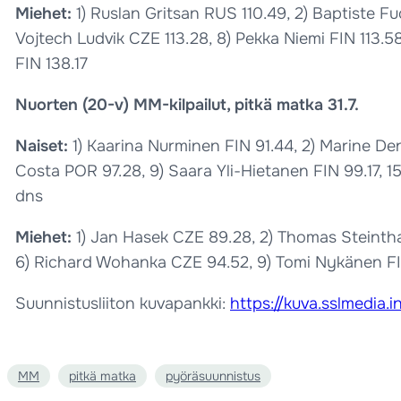
Miehet:
1) Ruslan Gritsan RUS 110.49, 2) Baptiste Fu
Vojtech Ludvik CZE 113.28, 8) Pekka Niemi FIN 113.58
FIN 138.17
Nuorten (20-v) MM-kilpailut, pitkä matka 31.7.
Naiset:
1) Kaarina Nurminen FIN 91.44, 2) Marine Den
Costa POR 97.28, 9) Saara Yli-Hietanen FIN 99.17, 15
dns
Miehet:
1) Jan Hasek CZE 89.28, 2) Thomas Steinthal
6) Richard Wohanka CZE 94.52, 9) Tomi Nykänen FIN 9
Suunnistusliiton kuvapankki:
https://kuva.sslmedia.i
MM
pitkä matka
pyöräsuunnistus