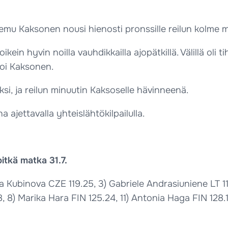
emu Kaksonen nousi hienosti pronssille reilun kolme m
kein hyvin noilla vauhdikkailla ajopätkillä. Välillä oli
toi Kaksonen.
ksi, ja reilun minuutin Kaksoselle hävinneenä.
ajettavalla yhteislähtökilpailulla.
itkä matka 31.7.
a Kubinova CZE 119.25, 3) Gabriele Andrasiuniene LT 11
, 8) Marika Hara FIN 125.24, 11) Antonia Haga FIN 128.