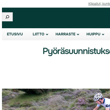
Kilpailut, kunt
Etsi
ETUSIVU
LIITTO
HARRASTE
HUIPPU
Pyöräsuunnistuksen