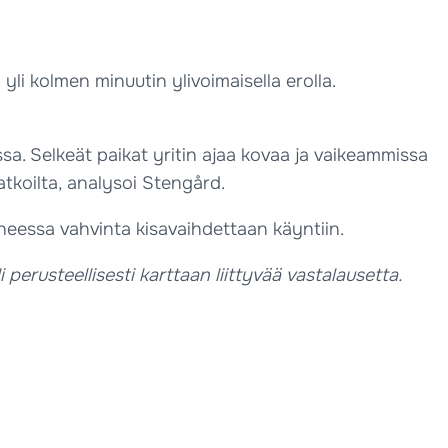
li kolmen minuutin ylivoimaisella erolla.
kassa. Selkeät paikat yritin ajaa kovaa ja vaikeammissa
matkoilta, analysoi Stengård.
eessa vahvinta kisavaihdettaan käyntiin.
li perusteellisesti karttaan liittyvää vastalausetta.