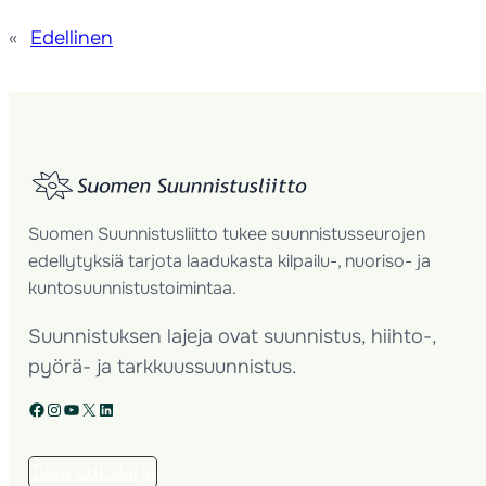
«
Edellinen
Suomen Suunnistusliitto tukee suunnistusseurojen
edellytyksiä tarjota laadukasta kilpailu-, nuoriso- ja
kuntosuunnistustoimintaa.
Suunnistuksen lajeja ovat suunnistus, hiihto-,
pyörä- ja tarkkuussuunnistus.
Facebook
Instagram
YouTube
X
LinkedIn
Tilaa uutiskirje