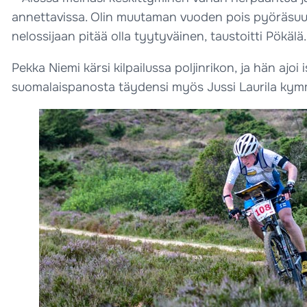
annettavissa. Olin muutaman vuoden pois pyöräsuu
nelossijaan pitää olla tyytyväinen, taustoitti Pökälä.
Pekka Niemi kärsi kilpailussa poljinrikon, ja hän aj
suomalaispanosta täydensi myös Jussi Laurila kymme