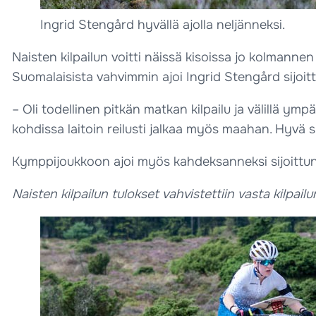
Ingrid Stengård hyvällä ajolla neljänneksi.
Naisten kilpailun voitti näissä kisoissa jo kolmanne
Suomalaisista vahvimmin ajoi Ingrid Stengård sijoit
– Oli todellinen pitkän matkan kilpailu ja välillä ympä
kohdissa laitoin reilusti jalkaa myös maahan. Hyvä suor
Kymppijoukkoon ajoi myös kahdeksanneksi sijoittunu
Naisten kilpailun tulokset vahvistettiin vasta kilpailu