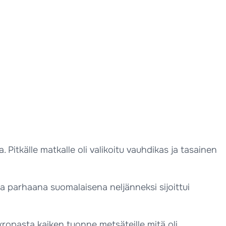
Pitkälle matkalle oli valikoitu vauhdikas ja tasainen
a parhaana suomalaisena neljänneksi sijoittui
kropasta kaiken tuonne metsäteille mitä oli