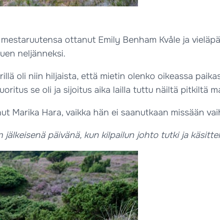
n mestaruutensa ottanut Emily Benham Kvåle ja vieläpä y
tuen neljänneksi.
rillä oli niin hiljaista, että mietin olenko oikeassa pai
itus se oli ja sijoitus aika lailla tuttu näiltä pitkiltä 
t Marika Hara, vaikka hän ei saanutkaan missään vaih
n jälkeisenä päivänä, kun kilpailun johto tutki ja käsitte