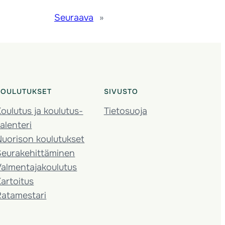
Seuraava
»
KOULUTUKSET
SIVUSTO
oulutus ja koulutus­
Tietosuoja
alenteri
Nuorison koulutukset
Seura­kehittäminen
almentaja­koulutus
artoitus
Ratamestari