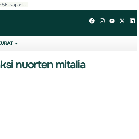
in5
Kuvapankki
EURAT
ksi nuorten mitalia