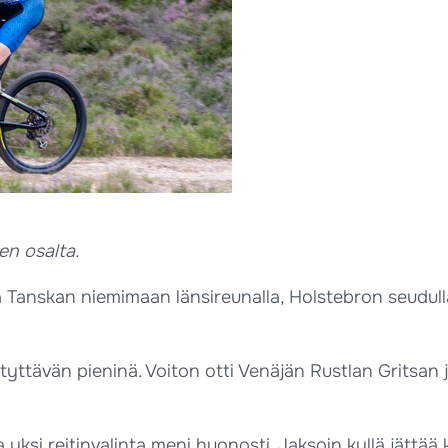
en osalta.
 Tanskan niemimaan länsireunalla, Holstebron seudulla. 
yttävän pieninä. Voiton otti Venäjän Rustlan Gritsan j
ksi reitinvalinta meni huonosti. Jaksoin kyllä jättää 