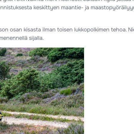
nnistuksesta keskittyen maantie- ja maastopyöräilyy
oi ison osan kisasta ilman toisen lukkopolkimen tehoa. 
nennellä sijalla.