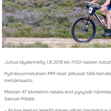
Juttua täydennetty 1.8.2019 klo 11:00 naisten tulost
Pyöräsuunnistuksen MM-kisat jatkuivat tällä kerralla
metsämaasto.
Miesten 47 kilometrin radalla erot pysyivät hämmäst
Samuel Pökälä.
– Alussa meinasi keskittyminen vähän herpaantua ja y