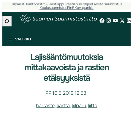
Kilpailut, kuntorastit – Rastilippu
Rastilipun ohjeet
Aloita suunnistus
Koulusuunnistus
Fin5
Kuvapankki
Etsi
VALIKKO
Lajisääntömuutoksia
mittakaavoista ja rastien
etäisyyksistä
PP
·
16.5.2019 12:53
·
harraste
, 
kartta
, 
kilpailu
, 
liitto