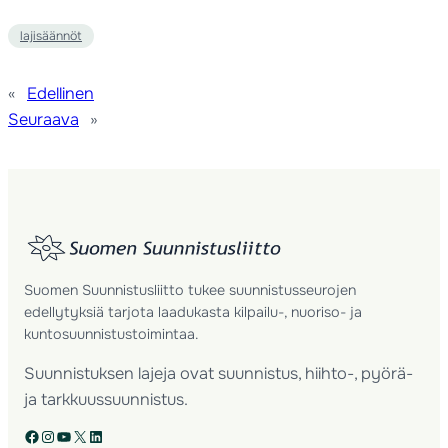
lajisäännöt
«
Edellinen
Seuraava
»
Suomen Suunnistusliitto tukee suunnistusseurojen
edellytyksiä tarjota laadukasta kilpailu-, nuoriso- ja
kuntosuunnistustoimintaa.
Suunnistuksen lajeja ovat suunnistus, hiihto-, pyörä-
ja tarkkuussuunnistus.
Facebook
Instagram
YouTube
X
LinkedIn