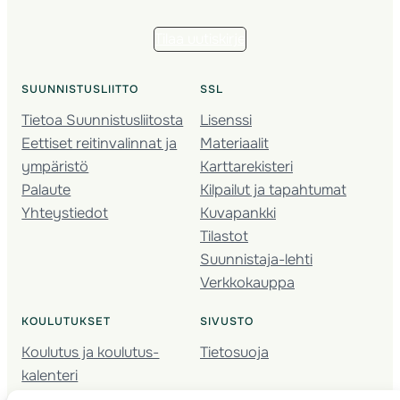
Tilaa uutiskirje
SUUNNISTUSLIITTO
SSL
Tietoa Suunnistusliitosta
Lisenssi
Eettiset reitinvalinnat ja
Materiaalit
ympäristö
Karttarekisteri
Palaute
Kilpailut ja tapahtumat
Yhteystiedot
Kuvapankki
Tilastot
Suunnistaja-lehti
Verkkokauppa
KOULUTUKSET
SIVUSTO
Koulutus ja koulutus­
Tietosuoja
kalenteri
Nuorison koulutukset