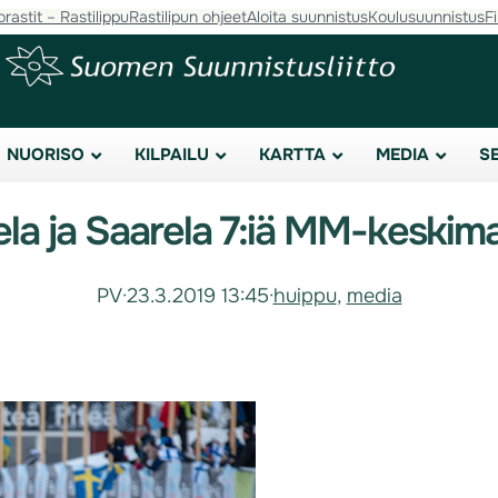
orastit – Rastilippu
Rastilipun ohjeet
Aloita suunnistus
Koulusuunnistus
F
NUORISO
KILPAILU
KARTTA
MEDIA
S
la ja Saarela 7:iä MM-keskima
PV
·
23.3.2019 13:45
·
huippu
, 
media