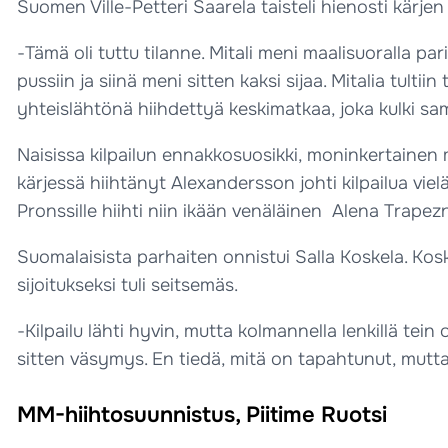
Suomen Ville-Petteri Saarela taisteli hienosti kärje
-Tämä oli tuttu tilanne. Mitali meni maalisuoralla p
pussiin ja siinä meni sitten kaksi sijaa. Mitalia tult
yhteislähtönä hiihdettyä keskimatkaa, joka kulki sam
Naisissa kilpailun ennakkosuosikki, moninkertainen 
kärjessä hiihtänyt Alexandersson johti kilpailua vie
Pronssille hiihti niin ikään venäläinen Alena Trapez
Suomalaisista parhaiten onnistui Salla Koskela. Kosk
sijoitukseksi tuli seitsemäs.
-Kilpailu lähti hyvin, mutta kolmannella lenkillä tein o
sitten väsymys. En tiedä, mitä on tapahtunut, mutta hi
MM-hiihtosuunnistus, Piitime Ruotsi