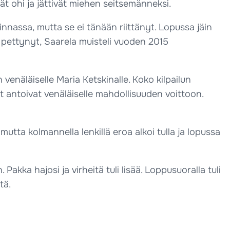
ät ohi ja jättivät miehen seitsemänneksi.
innassa, mutta se ei tänään riittänyt. Lopussa jäin
len pettynyt, Saarela muisteli vuoden 2015
enäläiselle Maria Ketskinalle. Koko kilpailun
et antoivat venäläiselle mahdollisuuden voittoon.
utta kolmannella lenkillä eroa alkoi tulla ja lopussa
. Pakka hajosi ja virheitä tuli lisää. Loppusuoralla tuli
tä.