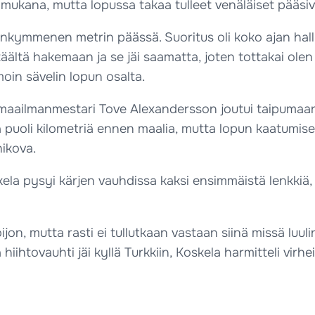
n mukana, mutta lopussa takaa tulleet venäläiset pääsiv
arinkymmenen metrin päässä. Suoritus oli koko ajan hall
iin täältä hakemaan ja se jäi saamatta, joten tottakai o
oin sävelin lopun osalta.
maailmanmestari Tove Alexandersson joutui taipumaan v
lä puoli kilometriä ennen maalia, mutta lopun kaatumis
nikova.
ela pysyi kärjen vauhdissa kaksi ensimmäistä lenkkiä, m
ijon, mutta rasti ei tullutkaan vastaan siinä missä luulin
ihtovauhti jäi kyllä Turkkiin, Koskela harmitteli virhei