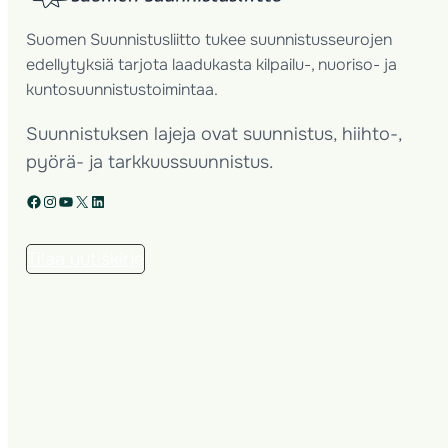
Suomen Suunnistusliitto tukee suunnistusseurojen
edellytyksiä tarjota laadukasta kilpailu-, nuoriso- ja
kuntosuunnistustoimintaa.
Suunnistuksen lajeja ovat suunnistus, hiihto-,
pyörä- ja tarkkuussuunnistus.
Facebook
Instagram
YouTube
X
LinkedIn
Tilaa uutiskirje