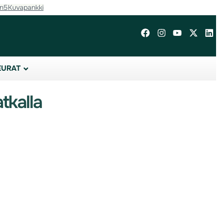
in5
Kuvapankki
EURAT
tkalla