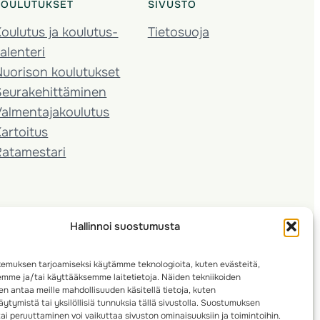
KOULUTUKSET
SIVUSTO
oulutus ja koulutus­
Tietosuoja
alenteri
Nuorison koulutukset
Seura­kehittäminen
almentaja­koulutus
artoitus
Ratamestari
Hallinnoi suostumusta
emuksen tarjoamiseksi käytämme teknologioita, kuten evästeitä,
emme ja/tai käyttääksemme laitetietoja. Näiden tekniikoiden
n antaa meille mahdollisuuden käsitellä tietoja, kuten
ytymistä tai yksilöllisiä tunnuksia tällä sivustolla. Suostumuksen
ai peruuttaminen voi vaikuttaa sivuston ominaisuuksiin ja toimintoihin.