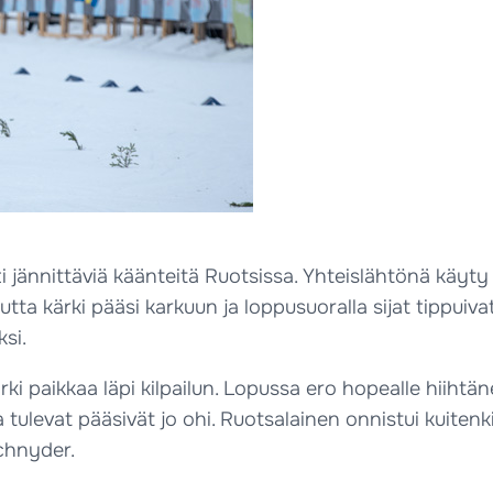
jännittäviä käänteitä Ruotsissa. Yhteislähtönä käyty k
mutta kärki pääsi karkuun ja loppusuoralla sijat tippuivat
si.
 kärki paikkaa läpi kilpailun. Lopussa ero hopealle hiih
na tulevat pääsivät jo ohi. Ruotsalainen onnistui kuiten
Schnyder.