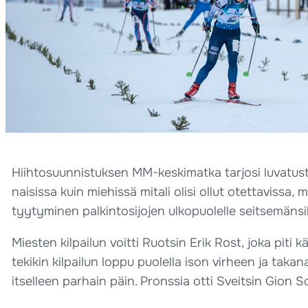
Hiihtosuunnistuksen MM-keskimatka tarjosi luvatusti 
naisissa kuin miehissä mitali olisi ollut otettavissa, 
tyytyminen palkintosijojen ulkopuolelle seitsemänsik
Miesten kilpailun voitti Ruotsin Erik Rost, joka piti
tekikin kilpailun loppu puolella ison virheen ja taka
itselleen parhain päin. Pronssia otti Sveitsin Gion 