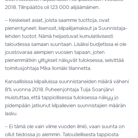
2018. Tilinpäätös oli 123 000 alijäämäinen.
– Keskeiset asiat, joista saamme tuottoja, ovat
pienentyneet: lisenssit, kilpailijamaksut ja Suunnistaja-
lehden tuotot. Nämä heijastuvat kumulatiivisesti
taloudessa samaan suuntaan. Lisäksi budjetissa ei ole
joustovaraa aiempien vuosien tapaan, joten
pienemmätkin ylitykset näkyvät tuloksessa, selvittää
toimitusjohtaja Mika Ilomäki tilannetta.
Kansallisissa kilpailuissa suunnistaneiden määrä väheni
8% vuonna 2018. Puheenjohtaja Tuija Soanjärvi
muistuttaa, että tappiollisessa tuloksessa näkyy jo
pidempään jatkunut kilpailevien suunnistajien määrän
lasku.
– Ei tämä ole vain viime vuoden ilmiö, vaan suunta on
ollut tiedossa jo aiemmin. Taloudellisesta tappiosta