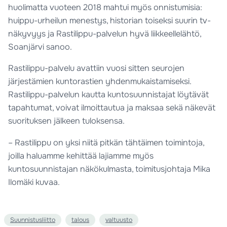
huolimatta vuoteen 2018 mahtui myös onnistumisia:
huippu-urheilun menestys, historian toiseksi suurin tv-
näkyvyys ja Rastilippu-palvelun hyvä liikkeellelähtö,
Soanjärvi sanoo.
Rastilippu-palvelu avattiin vuosi sitten seurojen
järjestämien kuntorastien yhdenmukaistamiseksi.
Rastilippu-palvelun kautta kuntosuunnistajat löytävät
tapahtumat, voivat ilmoittautua ja maksaa sekä näkevät
suorituksen jälkeen tuloksensa.
– Rastilippu on yksi niitä pitkän tähtäimen toimintoja,
joilla haluamme kehittää lajiamme myös
kuntosuunnistajan näkökulmasta, toimitusjohtaja Mika
Ilomäki kuvaa.
Suunnistusliitto
talous
valtuusto