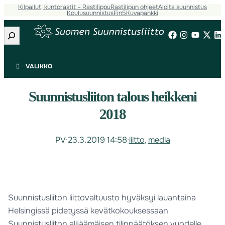
Kilpailut, kuntorastit – Rastilippu
Rastilipun ohjeet
Aloita suunnistus
Koulusuunnistus
Fin5
Kuvapankki
Etsi
VALIKKO
Suunnistusliiton talous heikkeni
2018
PV
·
23.3.2019 14:58
·
liitto
, 
media
Suunnistusliiton liittovaltuusto hyväksyi lauantaina
Helsingissä pidetyssä kevätkokouksessaan
Suunnistusliiton alijäämäisen tilinpäätöksen vuodelle