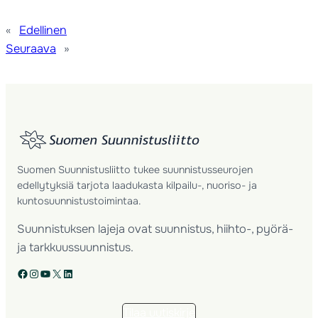
«
Edellinen
Seuraava
»
Suomen Suunnistusliitto tukee suunnistusseurojen
edellytyksiä tarjota laadukasta kilpailu-, nuoriso- ja
kuntosuunnistustoimintaa.
Suunnistuksen lajeja ovat suunnistus, hiihto-, pyörä-
ja tarkkuussuunnistus.
Facebook
Instagram
YouTube
X
LinkedIn
Tilaa uutiskirje