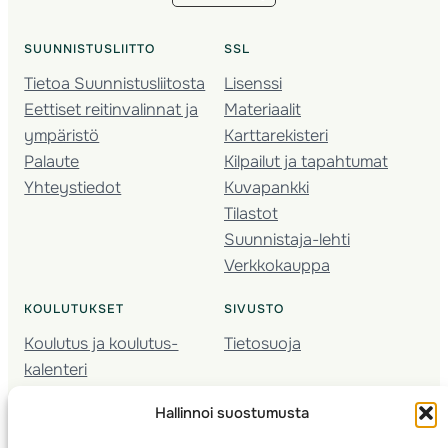
SUUNNISTUSLIITTO
SSL
Tietoa Suunnistusliitosta
Lisenssi
Eettiset reitinvalinnat ja
Materiaalit
ympäristö
Karttarekisteri
Palaute
Kilpailut ja tapahtumat
Yhteystiedot
Kuvapankki
Tilastot
Suunnistaja-lehti
Verkkokauppa
KOULUTUKSET
SIVUSTO
Koulutus ja koulutus­
Tietosuoja
kalenteri
Nuorison koulutukset
Hallinnoi suostumusta
Seura­kehittäminen
Valmentaja­koulutus