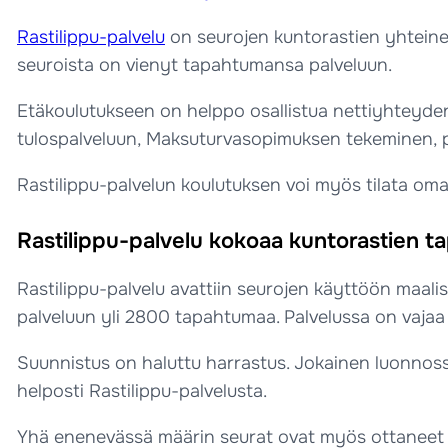
Rastilippu-palvelu
on seurojen kuntorastien yhteinen
seuroista on vienyt tapahtumansa palveluun.
Etäkoulutukseen on helppo osallistua nettiyhteyden
tulospalveluun, Maksuturvasopimuksen tekeminen, pal
Rastilippu-palvelun koulutuksen voi myös tilata oma
Rastilippu-palvelu kokoaa kuntorastien t
Rastilippu-palvelu avattiin seurojen käyttöön maal
palveluun yli 2800 tapahtumaa. Palvelussa on vajaa
Suunnistus on haluttu harrastus. Jokainen luonnossa
helposti Rastilippu-palvelusta.
Yhä enenevässä määrin seurat ovat myös ottaneet k