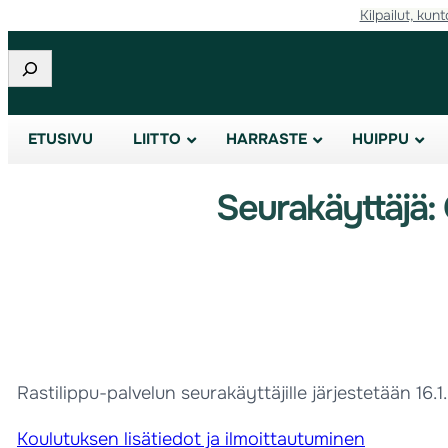
Kilpailut, kunt
Etsi
ETUSIVU
LIITTO
HARRASTE
HUIPPU
Seurakäyttäjä: 
Rastilippu-palvelun seurakäyttäjille järjestetään 16.1
Koulutuksen lisätiedot ja ilmoittautuminen