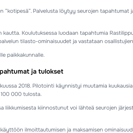
 ”kotipesä”. Palvelusta löytyy seurojen tapahtumat ja 
 kautta. Koulutuksessa luodaan tapahtumia Rastilippu
velun tilasto-ominaisuudet ja vastataan osallistujien
lle paikkakunnalle.
apahtumat ja tulokset
iskuussa 2018. Pilotointi käynnistyi muutamia kuukaus
 100 000 tulosta.
 liikkumisesta kiinnostunut voi lähteä seurojen järjes
äyttöön ilmoittautumisen ja maksamisen ominaisuudet 