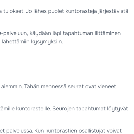
tulokset. Jo lähes puolet kuntorasteja järjestävistä
-palveluun, käydään läpi tapahtuman liittäminen
 lähettämiin kysymyksiin.
ia aiemmin. Tähän mennessä seurat ovat vieneet
tämille kuntorasteille. Seurojen tapahtumat löytyvät
palvelussa. Kun kuntorastien osallistujat voivat