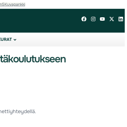
in5
Kuvapankki
EURAT
 etäkoulutukseen
 nettiyhteydellä.