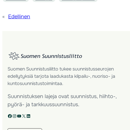
«
Edellinen
Suomen Suunnistusliitto tukee suunnistusseurojen
edellytyksiä tarjota laadukasta kilpailu-, nuoriso- ja
kuntosuunnistustoimintaa.
Suunnistuksen lajeja ovat suunnistus, hiihto-,
pyörä- ja tarkkuussuunnistus.
Facebook
Instagram
YouTube
X
LinkedIn