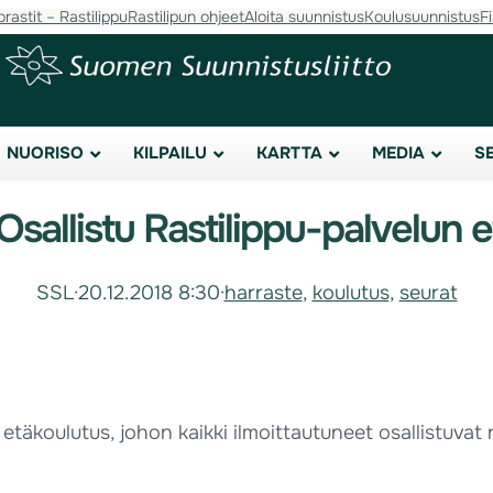
orastit – Rastilippu
Rastilipun ohjeet
Aloita suunnistus
Koulusuunnistus
F
NUORISO
KILPAILU
KARTTA
MEDIA
S
Osallistu Rastilippu-palvelun
SSL
·
20.12.2018 8:30
·
harraste
, 
koulutus
, 
seurat
. etäkoulutus, johon kaikki ilmoittautuneet osallistuvat