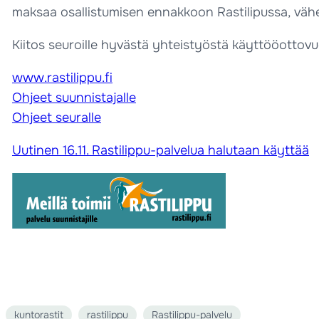
maksaa osallistumisen ennakkoon Rastilipussa, vähe
Kiitos seuroille hyvästä yhteistyöstä käyttööottovu
www.rastilippu.fi
Ohjeet suunnistajalle
Ohjeet seuralle
Uutinen 16.11. Rastilippu-palvelua halutaan käyttää
kuntorastit
rastilippu
Rastilippu-palvelu