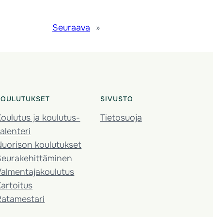
Seuraava
»
KOULUTUKSET
SIVUSTO
oulutus ja koulutus­
Tietosuoja
alenteri
Nuorison koulutukset
Seura­kehittäminen
almentaja­koulutus
artoitus
Ratamestari