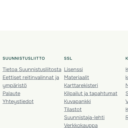
SUUNNISTUSLIITTO
SSL
Tietoa Suunnistusliitosta
Lisenssi
K
Eettiset reitinvalinnat ja
Materiaalit
k
ympäristö
Karttarekisteri
Palaute
Kilpailut ja tapahtumat
Yhteystiedot
Kuvapankki
V
Tilastot
K
Suunnistaja-lehti
Verkkokauppa