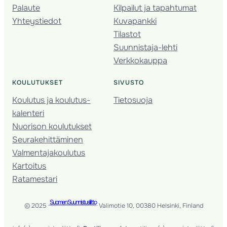
Palaute
Kilpailut ja tapahtumat
Yhteystiedot
Kuvapankki
Tilastot
Suunnistaja-lehti
Verkkokauppa
KOULUTUKSET
SIVUSTO
Koulutus ja koulutus­
Tietosuoja
kalenteri
Nuorison koulutukset
Seura­kehittäminen
Valmentaja­koulutus
Kartoitus
Ratamestari
Suomen Suunnistusliitto
© 2025 ·
· Valimotie 10, 00380 Helsinki, Finland