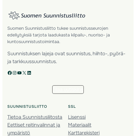
Suomen Suunnistusliitto tukee suunnistusseurojen
edellytyksiä tarjota laadukasta kilpailu-, nuoriso- ja
kuntosuunnistustoimintaa.
Suunnistuksen lajeja ovat suunnistus, hiihto-, pyörä-
ja tarkkuussuunnistus.
Facebook
Instagram
YouTube
X
LinkedIn
Tilaa uutiskirje
SUUNNISTUSLIITTO
SSL
Tietoa Suunnistusliitosta
Lisenssi
Eettiset reitinvalinnat ja
Materiaalit
ympäristö
Karttarekisteri