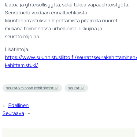
laatua ja yhteisöllisyyttä, sekä tukea vapaaehtoistyötä.
Seuratuella voidaan ennaltaehkäistä
liikuntaharrastuksen lopettamista pitämällä nuoret
mukana toiminnassa urheilijoina, liikkujina ja
seuratoimijoina.
Lisätietoja:
https://www.suunnistusliitto.fi/seurat/seurakehittamine
kehittamistuki/
seuratoiminnan kehittämistuki
seuratuki
«
Edellinen
Seuraava
»