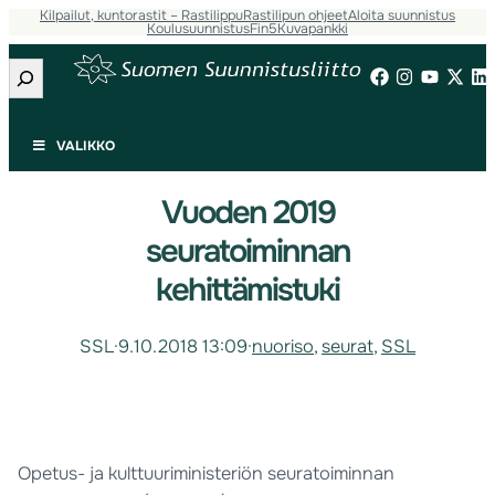
Kilpailut, kuntorastit – Rastilippu
Rastilipun ohjeet
Aloita suunnistus
Koulusuunnistus
Fin5
Kuvapankki
Etsi
VALIKKO
Vuoden 2019
seuratoiminnan
kehittämistuki
SSL
·
9.10.2018 13:09
·
nuoriso
, 
seurat
, 
SSL
Opetus- ja kulttuuriministeriön seuratoiminnan