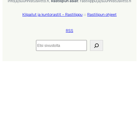
info(a)suunnistusliitto.fi,
Rastilipun asiat
: rastilippu(a)suunnistusliitto.fi
Kilpailut ja kuntorastit – Rastilippu
:::
Rastilipun ohjeet
RSS
Etsi