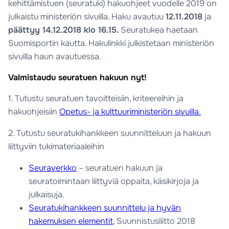
kehittämistuen (seuratuki) hakuohjeet vuodelle 2019 on
julkaistu ministeriön sivuilla. Haku avautuu
12.11.2018
ja
päättyy 14.12.2018 klo 16.15.
Seuratukea haetaan
Suomisportin kautta. Hakulinkki julkistetaan ministeriön
sivuilla haun avautuessa.
Valmistaudu seuratuen hakuun nyt!
1. Tutustu seuratuen tavoitteisiin, kriteereihin ja
hakuohjeisiin
Opetus- ja kulttuuriministeriön sivuilla.
2. Tutustu seuratukihankkeen suunnitteluun ja hakuun
liittyviin tukimateriaaleihin
Seuraverkko
– seuratuen hakuun ja
seuratoimintaan liittyviä oppaita, käsikirjoja ja
julkaisuja.
Seuratukihankkeen suunnittelu ja hyvän
hakemuksen elementit
, Suunnistusliitto 2018