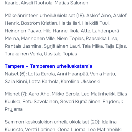
Kaario, Akseli Ruohola, Matias Salonen
Mäkelänrinteen urheilulukiolaiset (18): Asklöf Aino, Asklöf
Henrik, Boström Kristian, Haltia Ilari, Heikkilä Tuuli,
Heinonen Paavo, Hilo Hanne, Ikola Atte, Lahdenperä
Melina, Mannonen Ville, Niemi Topias, Raasakka Liisa,
Rantala Jasmiina, Syrjäläinen Lauri, Tala Miika, Talja Eljas,
Turakainen Venla, Uusitalo Topias
Tampere – Tampereen urheiluakatemia
Naiset (6): Lotta Eerola, Anni Haanpää, Venla Harju,
Saila Kinni, Lotta Karhola, Karoliina Ukskoski
Miehet (7): Aaro Aho, Mikko Eerola, Leo Matinheikki, Elias
Kuukka, Eetu Savolainen, Severi Kymäläinen, Fryderyk
Pryjama
Sammon keskuslukion urheilulukiolaiset (20): Idaliina
Kuusisto, Vertti Laitinen, Oona Luoma, Leo Matinheikki,