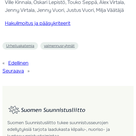
Ville Kinnala, Oskari Lepistö, Touko Seppä, Alex Virtala,
Jenny Virtala, Jenny Vuori, Justus Vuori, Milja Väätäjä
Hakuilmoitus ja pääsykriteerit
Urheiluakatemia
valmennusryhmät
«
Edellinen
Seuraava
»
Suomen Suunnistusliitto tukee suunnistusseurojen
edellytyksiä tarjota laadukasta kilpailu-, nuoriso- ja
kuntosuunnistustoimintaa.