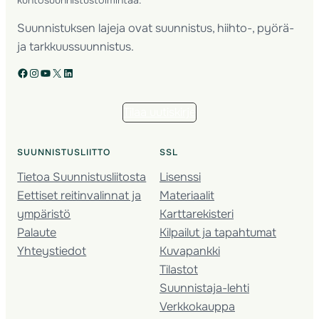
Suunnistuksen lajeja ovat suunnistus, hiihto-, pyörä-
ja tarkkuussuunnistus.
Facebook
Instagram
YouTube
X
LinkedIn
Tilaa uutiskirje
SUUNNISTUSLIITTO
SSL
Tietoa Suunnistusliitosta
Lisenssi
Eettiset reitinvalinnat ja
Materiaalit
ympäristö
Karttarekisteri
Palaute
Kilpailut ja tapahtumat
Yhteystiedot
Kuvapankki
Tilastot
Suunnistaja-lehti
Verkkokauppa