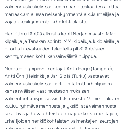
valmennuskeskuksissa uuden harjoituskauden aloittaa
marraskuun alussa nelisenkymmentä aikuisurheilijaa ja
vajaa kuusikymmentä urheilulukiolaista.
Harjoittelu tähtää aikuisilla kohti Norjan maasto MM-
kilpailuja ja Tanskan sprintti MM-kilpailuja, lukiolaisilla ja
nuorilla tulevaisuuden talenteilla pitkäjänteiseen
kehittymiseen kohti kansainvälistä huippua.
Nuorten olympiavalmentajat Antti Harju (Tampere),
Antti Örn (Helsinki) ja Jari Sipilä (Turku) vastaavat
valmennuskeskuksissa kärki- ja talenttiurheilijoiden
kansainvälisen vaatimustason mukaisen
valmentautumisprosessin tukemisesta. Valmennukseen
kuuluu ryhmävalmennusta ja yksilöllistä valmennusta
sekä tiivis ja hyvä yhteistyö maajoukkuevalmentajien,
urheilijoiden henkilökohtaisten valmentajien, seurojen
valmennusvastaavien sekä urheiluakatemian