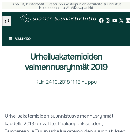
Kilpailut, kuntorastit – Rastilippu
Rastilipun ohjeet
Aloita suunnistus
Koulusuunnistus
Fin5
Kuvapankki
Etsi
VALIKKO
Urheiluakatemioiden
valmennusryhmät 2019
KLin
·
24.10.2018 11:15
·
huippu
Urheiluakatemioiden suunnistusvalmennusryhmät
kaudelle 2019 on valittu. Pääkaupunkiseudun,
Tampereen ja Turun urheiluakatemioiden suunnistuksen