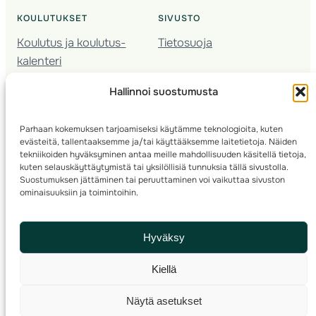
KOULUTUKSET
SIVUSTO
Koulutus ja koulutus­
Tietosuoja
kalenteri
Nuorison koulutukset
Hallinnoi suostumusta
Seura­kehittäminen
Valmentaja­koulutus
Parhaan kokemuksen tarjoamiseksi käytämme teknologioita, kuten
Kartoitus
evästeitä, tallentaaksemme ja/tai käyttääksemme laitetietoja. Näiden
Ratamestari
tekniikoiden hyväksyminen antaa meille mahdollisuuden käsitellä tietoja,
kuten selauskäyttäytymistä tai yksilöllisiä tunnuksia tällä sivustolla.
Suostumuksen jättäminen tai peruuttaminen voi vaikuttaa sivuston
Suomen Suunnistusliitto
© 2025 ·
· Valimotie 10, 00380 Helsinki, Finland
ominaisuuksiin ja toimintoihin.
info(a)suunnistusliitto.fi,
Rastilipun asiat
: rastilippu(a)suunnistusliitto.fi
Hyväksy
Kilpailut ja kuntorastit – Rastilippu
:::
Rastilipun ohjeet
Kiellä
RSS
Näytä asetukset