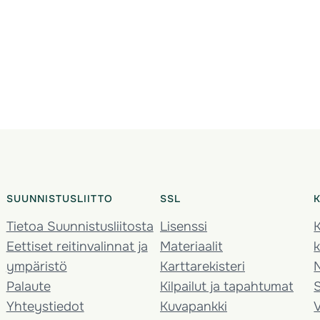
SUUNNISTUSLIITTO
SSL
Tietoa Suunnistusliitosta
Lisenssi
K
Eettiset reitinvalinnat ja
Materiaalit
k
ympäristö
Karttarekisteri
Palaute
Kilpailut ja tapahtumat
Yhteystiedot
Kuvapankki
V