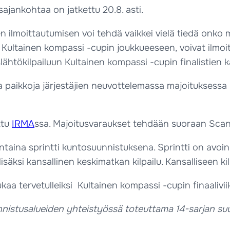
ajankohtaa on jatkettu 20.8. asti.
 joten ilmoittautumisen voi tehdä vaikkei vielä tiedä on
a Kultainen kompassi -cupin joukkueeseen, voivat ilmoit
slähtökilpailuun Kultainen kompassi -cupin finalistien 
a paikkoja järjestäjien neuvottelemassa majoituksessa S
ttu
IRMA
ssa. Majoitusvaraukset tehdään suoraan Scan
ntaina sprintti kuntosuunnistuksena. Sprintti on avoin
isäksi kansallinen keskimatkan kilpailu. Kansalliseen k
kaa tervetulleiksi Kultainen kompassi -cupin finaaliv
istusalueiden yhteistyössä toteuttama 14-sarjan suunni