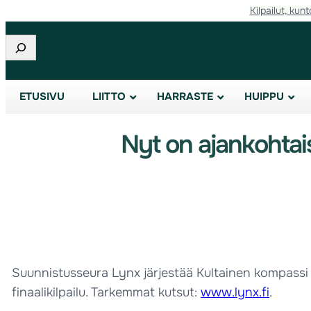
Kilpailut, kunt
Etsi
ETUSIVU
LIITTO
HARRASTE
HUIPPU
Nyt on ajankohtais
Suunnistusseura Lynx järjestää Kultainen kompassi -
finaalikilpailu. Tarkemmat kutsut:
www.lynx.fi
.