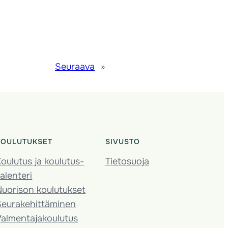
Seuraava
»
KOULUTUKSET
SIVUSTO
oulutus ja koulutus­
Tietosuoja
alenteri
Nuorison koulutukset
Seura­kehittäminen
almentaja­koulutus