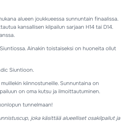
ko mukana alueen joukkueessa sunnuntain finaalissa.
tautua kansallisen kilpailun sarjaan H14 tai D14.
kanssa.
iuntiossa. Ainakin toistaiseksi on huoneita ollut
dic Siuntioon.
 muillekin kiinnostuneille. Sunnuntaina on
ilpailuun on oma kutsu ja ilmoittautuminen.
iikonlopun tunnelmaan!
stuscup, joka käsittää alueelliset osakilpailut ja