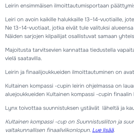
Leirin ensimmäisen ilmoittautumisportaan päättymis
Leiri on avoin kaikille halukkaille 13–14-vuotiaille,
Ne 13–14-vuotiaat, jotka eivät tule valituksi alueens
Näiden sarjojen kilpailijat osallistuvat samaan yhtei
Majoitusta tarvitsevien kannattaa tiedustella vapait
vielä saatavilla.
Leirin ja finaalijoukkueiden ilmoittautuminen on ava
Kultainen kompassi -cupin leirin ohjelmassa on laua
aluejoukkueiden Kultainen kompassi -cupin finaalin l
Lynx toivottaa suunnistuksen ystävät läheltä ja kau
Kultainen kompassi -cup on Suunnistusliiton ja suunn
valtakunnallisen finaaliviikonlopun.
Lue lisää
.