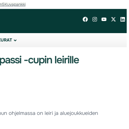
in5
Kuvapankki
EURAT
ssi -cupin leirille
un ohjelmassa on leiri ja aluejoukkueiden