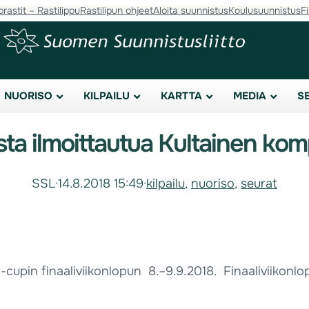
orastit – Rastilippu
Rastilipun ohjeet
Aloita suunnistus
Koulusuunnistus
F
NUORISO
KILPAILU
KARTTA
MEDIA
S
ta ilmoittautua Kultainen kompa
SSL
·
14.8.2018 15:49
·
kilpailu
, 
nuoriso
, 
seurat
cupin finaaliviikonlopun 8.–9.9.2018. Finaaliviikonlop