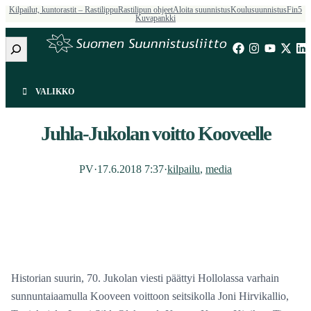
Kilpailut, kuntorastit – Rastilippu
Rastilipun ohjeet
Aloita suunnistus
Koulusuunnistus
Fin5
Kuvapankki
Etsi
VALIKKO
Juhla-Jukolan voitto Kooveelle
PV
·
17.6.2018 7:37
·
kilpailu
, 
media
Historian suurin, 70. Jukolan viesti päättyi Hollolassa varhain
sunnuntaiaamulla Kooveen voittoon seitsikolla Joni Hirvikallio,