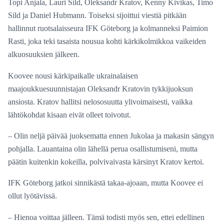
Topi Anjala, Lauri Sild, Oleksandr Kratov, Kenny Kivikas, Timo
Sild ja Daniel Hubmann. Toiseksi sijoittui viestiä pitkään
hallinnut ruotsalaisseura IFK Göteborg ja kolmanneksi Paimion
Rasti, joka teki tasaista nousua kohti kärkikolmikkoa vaikeiden
alkuosuuksien jälkeen.
Koovee nousi kärkipaikalle ukrainalaisen
maajoukkuesuunnistajan Oleksandr Kratovin tykkijuoksun
ansiosta. Kratov hallitsi nelososuutta ylivoimaisesti, vaikka
lähtökohdat kisaan eivät olleet toivotut.
– Olin neljä päivää juoksematta ennen Jukolaa ja makasin sängyn
pohjalla. Lauantaina olin lähellä perua osallistumiseni, mutta
päätin kuitenkin kokeilla, polvivaivasta kärsinyt Kratov kertoi.
IFK Göteborg jatkoi sinnikästä takaa-ajoaan, mutta Koovee ei
ollut lyötävissä.
– Hienoa voittaa jälleen. Tämä todisti myös sen, ettei edellinen