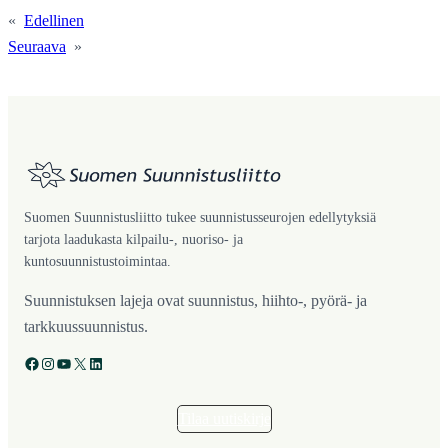
«
Edellinen
Seuraava
»
Suomen Suunnistusliitto tukee suunnistusseurojen edellytyksiä
tarjota laadukasta kilpailu-, nuoriso- ja
kuntosuunnistustoimintaa.
Suunnistuksen lajeja ovat suunnistus, hiihto-, pyörä- ja
tarkkuussuunnistus.
Facebook
Instagram
YouTube
X
LinkedIn
Tilaa uutiskirje