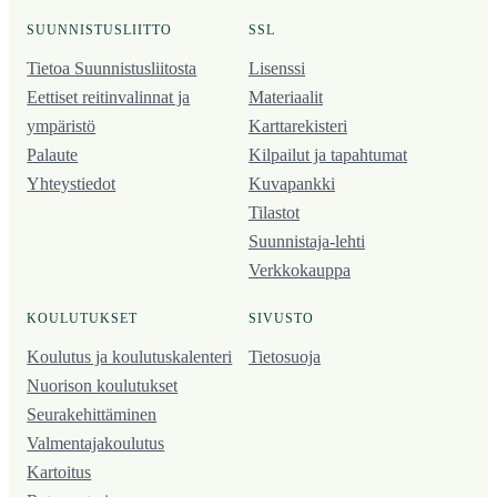
SUUNNISTUSLIITTO
SSL
Tietoa Suunnistusliitosta
Lisenssi
Eettiset reitinvalinnat ja
Materiaalit
ympäristö
Karttarekisteri
Palaute
Kilpailut ja tapahtumat
Yhteystiedot
Kuvapankki
Tilastot
Suunnistaja-lehti
Verkkokauppa
KOULUTUKSET
SIVUSTO
Koulutus ja koulutus­kalenteri
Tietosuoja
Nuorison koulutukset
Seura­kehittäminen
Valmentaja­koulutus
Kartoitus