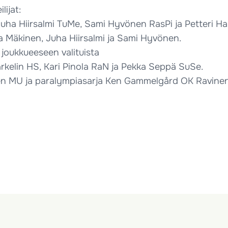
ijat:
uha Hiirsalmi TuMe, Sami Hyvönen RasPi ja Petteri Ha
ja Mäkinen, Juha Hiirsalmi ja Sami Hyvönen.
joukkueeseen valituista
Markelin HS, Kari Pinola RaN ja Pekka Seppä SuSe.
en MU ja paralympiasarja Ken Gammelgård OK Ravinen