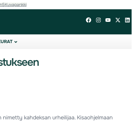
in5
Kuvapankki
EURAT
stukseen
 nimetty kahdeksan urheilijaa. Kisaohjelmaan