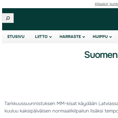
Kilpailut, kunt
Etsi
ETUSIVU
LIITTO
HARRASTE
HUIPPU
Suomen 
Tarkkuussuunnistuksen MM-kisat käydään Latviassa 
kuuluu kaksipäiväisen normaalikilpailun lisäksi tempo