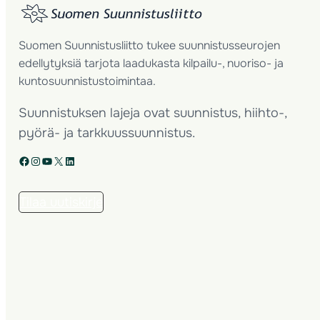
Suomen Suunnistusliitto tukee suunnistusseurojen
edellytyksiä tarjota laadukasta kilpailu-, nuoriso- ja
kuntosuunnistustoimintaa.
Suunnistuksen lajeja ovat suunnistus, hiihto-,
pyörä- ja tarkkuussuunnistus.
Facebook
Instagram
YouTube
X
LinkedIn
Tilaa uutiskirje