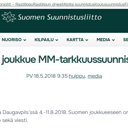
orastit – Rastilippu
Rastilipun ohjeet
Aloita suunnistus
Koulusuunnistus
F
NUORISO
KILPAILU
KARTTA
MEDIA
S
joukkue MM-tarkkuussuunni
PV
·
18.5.2018 9:35
·
huippu
, 
media
Daugavpils’ssä 4.-11.8.2018. Suomen joukkueeseen on
 sekä viesti.