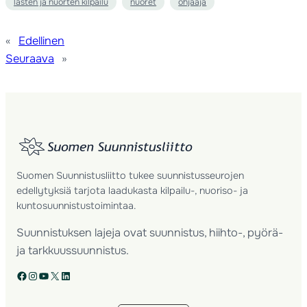
lasten ja nuorten kilpailu
nuoret
ohjaaja
«
Edellinen
Seuraava
»
Suomen Suunnistusliitto tukee suunnistusseurojen
edellytyksiä tarjota laadukasta kilpailu-, nuoriso- ja
kuntosuunnistustoimintaa.
Suunnistuksen lajeja ovat suunnistus, hiihto-, pyörä-
ja tarkkuussuunnistus.
Facebook
Instagram
YouTube
X
LinkedIn