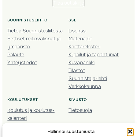
Tilaa uutiskirje
SUUNNISTUSLIITTO
SSL
Tietoa Suunnistusliitosta
Lisenssi
Eettiset reitinvalinnat ja
Materiaalit
ympäristö
Karttarekisteri
Palaute
Kilpailut ja tapahtumat
Yhteystiedot
Kuvapankki
Tilastot
Suunnistaja-lehti
Verkkokauppa
KOULUTUKSET
SIVUSTO
Koulutus ja koulutus­
Tietosuoja
kalenteri
Nuorison koulutukset
Hallinnoi suostumusta
Seura­kehittäminen