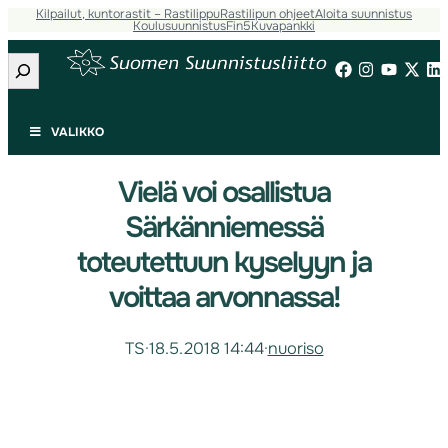
Kilpailut, kuntorastit – Rastilippu
Rastilipun ohjeet
Aloita suunnistus
Koulusuunnistus
Fin5
Kuvapankki
Etsi
VALIKKO
Vielä voi osallistua
Särkänniemessä
toteutettuun kyselyyn ja
voittaa arvonnassa!
TS
·
18.5.2018 14:44
·
nuoriso