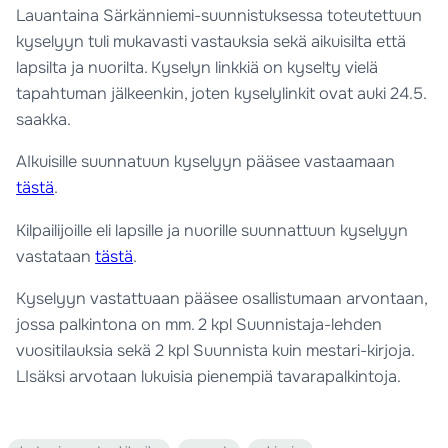
Lauantaina Särkänniemi-suunnistuksessa toteutettuun
kyselyyn tuli mukavasti vastauksia sekä aikuisilta että
lapsilta ja nuorilta. Kyselyn linkkiä on kyselty vielä
tapahtuman jälkeenkin, joten kyselylinkit ovat auki 24.5.
saakka.
AIkuisille suunnatuun kyselyyn pääsee vastaamaan
tästä
.
Kilpailijoille eli lapsille ja nuorille suunnattuun kyselyyn
vastataan
tästä
.
Kyselyyn vastattuaan pääsee osallistumaan arvontaan,
jossa palkintona on mm. 2 kpl Suunnistaja-lehden
vuositilauksia sekä 2 kpl Suunnista kuin mestari-kirjoja.
LIsäksi arvotaan lukuisia pienempiä tavarapalkintoja.