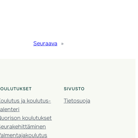
Seuraava
»
KOULUTUKSET
SIVUSTO
oulutus ja koulutus­
Tietosuoja
alenteri
Nuorison koulutukset
Seura­kehittäminen
almentaja­koulutus