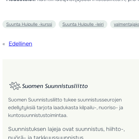
Suunta Huipulle -kurssi
Suunta Huipulle -leiri
valmentajak
«
Edellinen
Suomen Suunnistusliitto tukee suunnistusseurojen
edellytyksiä tarjota laadukasta kilpailu-, nuoriso- ja
kuntosuunnistustoimintaa.
Suunnistuksen lajeja ovat suunnistus, hiihto-,
pyörä- ja tarkkuussuunnistus.