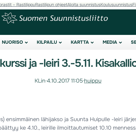
orastit – Rastilippu
Rastilipun ohjeet
Aloita suunnistus
Koulusuunnistus
F
NUORISO
KILPAILU
KARTTA
MEDIA
S
rssi ja -leiri 3.-5.11. Kisakall
KLin
·
4.10.2017 11:05
·
huippu
 ensimmäinen lähijakso ja Suunta Huipulle -leiri järjest
äättyy ke 4.10., leirille ilmoittautumiset 10.10 menness