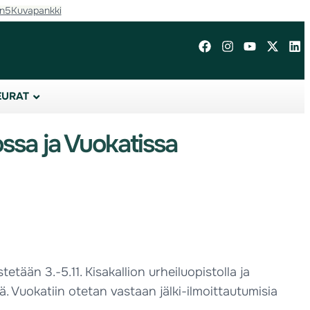
in5
Kuvapankki
EURAT
iossa ja Vuokatissa
etään 3.-5.11. Kisakallion urheiluopistolla ja
ä. Vuokatiin otetan vastaan jälki-ilmoittautumisia