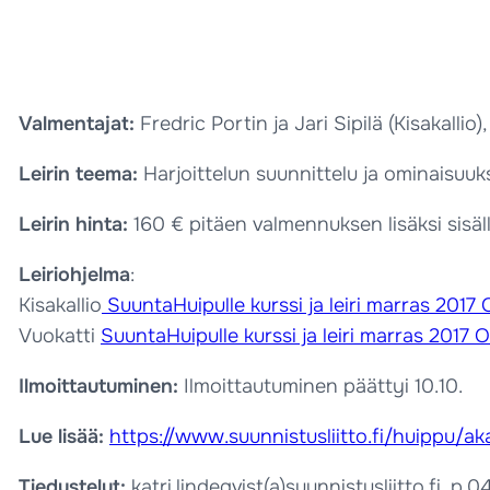
Valmentajat:
Fredric Portin ja Jari Sipilä (Kisakalli
Leirin teema:
Harjoittelun suunnittelu ja ominaisuuk
Leirin hinta:
160 € pitäen valmennuksen lisäksi sisäl
Leiriohjelma
:
Kisakallio
SuuntaHuipulle kurssi ja leiri marras 2017 
Vuokatti
SuuntaHuipulle kurssi ja leiri marras 2017 
Ilmoittautuminen:
Ilmoittautuminen päättyi 10.10.
Lue lisää:
https://www.suunnistusliitto.fi/huippu/ak
Tiedustelut:
katri.lindeqvist(a)suunnistusliitto.fi, p