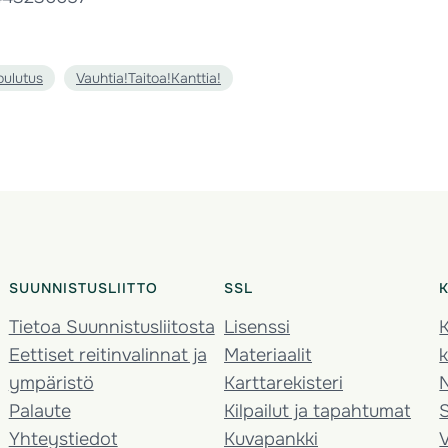
oulutus
Vauhtia!Taitoa!Kanttia!
SUUNNISTUSLIITTO
SSL
Tietoa Suunnistusliitosta
Lisenssi
K
Eettiset reitinvalinnat ja
Materiaalit
k
ympäristö
Karttarekisteri
Palaute
Kilpailut ja tapahtumat
Yhteystiedot
Kuvapankki
V