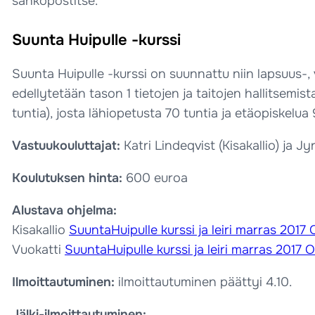
sähköpostitse.
Suunta Huipulle -kurssi
Suunta Huipulle -kurssi on suunnattu niin lapsuus-, v
edellytetään tason 1 tietojen ja taitojen hallitsemi
tuntia), josta lähiopetusta 70 tuntia ja etäopiskelu
Vastuukouluttajat:
Katri Lindeqvist (Kisakallio) ja Jyr
Koulutuksen hinta:
600 euroa
Alustava ohjelma:
Kisakallio
SuuntaHuipulle kurssi ja leiri marras 2017 
Vuokatti
SuuntaHuipulle kurssi ja leiri marras 2017 
Ilmoittautuminen:
ilmoittautuminen päättyi 4.10.
Jälki-ilmoittautuminen: