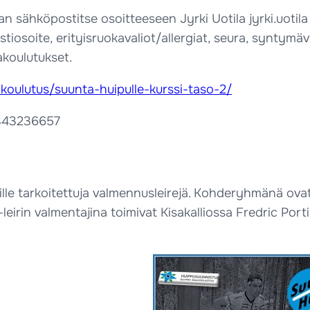
an sähköpostitse osoitteeseen Jyrki Uotila jyrki.uotila 
ostiosoite, erityisruokavaliot/allergiat, seura, syntym
akoulutukset.
akoulutus/suunta-huipulle-kurssi-taso-2/
.0443236657
rille tarkoitettuja valmennusleirejä. Kohderyhmänä ovat 
irin valmentajina toimivat Kisakalliossa Fredric Porti