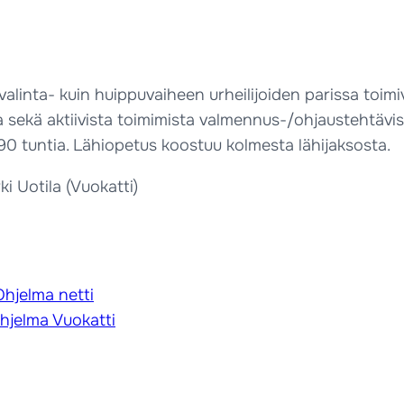
alinta- kuin huippuvaiheen urheilijoiden parissa toimivi
sta sekä aktiivista toimimista valmennus-/ohjaustehtävi
a 90 tuntia. Lähiopetus koostuu kolmesta lähijaksosta.
ki Uotila (Vuokatti)
Ohjelma netti
Ohjelma Vuokatti