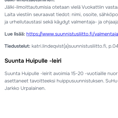
Jälki-ilmoittautumisia otetaan vielä Vuokattiin vasta
Laita viestiin seuraavat tiedot: nimi, osoite, sähköp
ja urheilutaustasi sekä käydyt valmentaja- ja ohjaaj
Lue lisää:
https://www.suunnistusliitto.fi/valmentaj
Tiedustelut:
katri.lindeqvist(a)suunnistusliitto.fi, p
Suunta Huipulle -leiri
Suunta Huipulle -leirit avoimia 15-20 -vuotiaille nuo
asettaneet tavoitteeksi huippusuunnistuksen. SuHu-le
Jarkko Urpalainen.