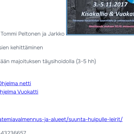
o), Tommi Peltonen ja Jarkko
sien kehittäminen
lään majoituksen täysihoidolla (3-5 hh)
Ohjelma netti
Ohjelma Vuokatti
atemiavalmennus-ja-alueet/suunta-huipulle-leirit/
.0443236657