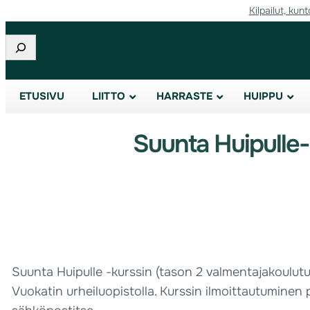
Kilpailut, kunt
Etsi
ETUSIVU
LIITTO
HARRASTE
HUIPPU
Suunta Huipulle-ku
Suunta Huipulle -kurssin (tason 2 valmentajakoulutus)
Vuokatin urheiluopistolla. Kurssin ilmoittautuminen p