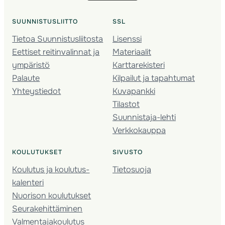
SUUNNISTUSLIITTO
SSL
Tietoa Suunnistusliitosta
Lisenssi
Eettiset reitinvalinnat ja
Materiaalit
ympäristö
Karttarekisteri
Palaute
Kilpailut ja tapahtumat
Yhteystiedot
Kuvapankki
Tilastot
Suunnistaja-lehti
Verkkokauppa
KOULUTUKSET
SIVUSTO
Koulutus ja koulutus­
Tietosuoja
kalenteri
Nuorison koulutukset
Seura­kehittäminen
Valmentaja­koulutus