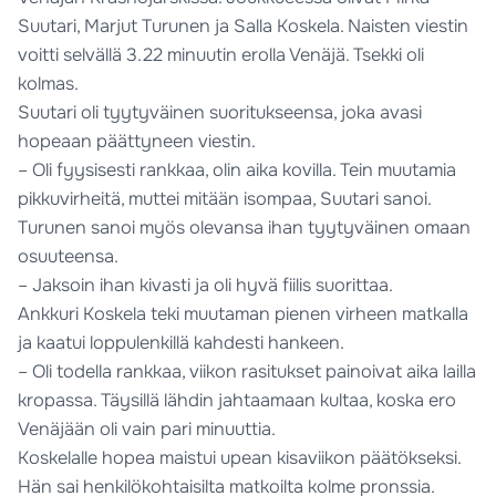
Suutari, Marjut Turunen ja Salla Koskela. Naisten viestin
voitti selvällä 3.22 minuutin erolla Venäjä. Tsekki oli
kolmas.
Suutari oli tyytyväinen suoritukseensa, joka avasi
hopeaan päättyneen viestin.
– Oli fyysisesti rankkaa, olin aika kovilla. Tein muutamia
pikkuvirheitä, muttei mitään isompaa, Suutari sanoi.
Turunen sanoi myös olevansa ihan tyytyväinen omaan
osuuteensa.
– Jaksoin ihan kivasti ja oli hyvä fiilis suorittaa.
Ankkuri Koskela teki muutaman pienen virheen matkalla
ja kaatui loppulenkillä kahdesti hankeen.
– Oli todella rankkaa, viikon rasitukset painoivat aika lailla
kropassa. Täysillä lähdin jahtaamaan kultaa, koska ero
Venäjään oli vain pari minuuttia.
Koskelalle hopea maistui upean kisaviikon päätökseksi.
Hän sai henkilökohtaisilta matkoilta kolme pronssia.