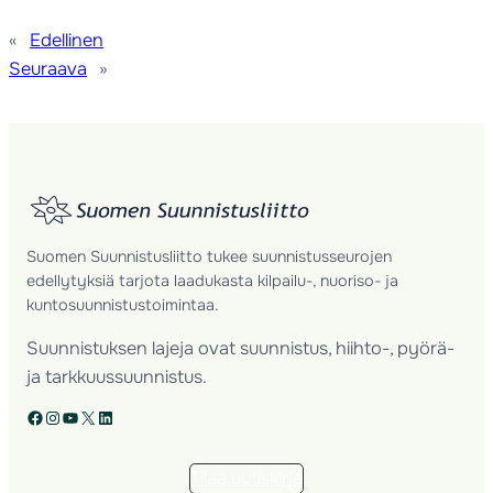
«
Edellinen
Seuraava
»
Suomen Suunnistusliitto tukee suunnistusseurojen
edellytyksiä tarjota laadukasta kilpailu-, nuoriso- ja
kuntosuunnistustoimintaa.
Suunnistuksen lajeja ovat suunnistus, hiihto-, pyörä-
ja tarkkuussuunnistus.
Facebook
Instagram
YouTube
X
LinkedIn
Tilaa uutiskirje