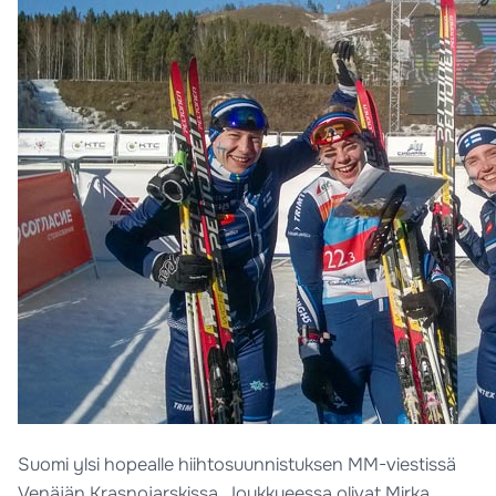
Suomi ylsi hopealle hiihtosuunnistuksen MM-viestissä
Venäjän Krasnojarskissa. Joukkueessa olivat Mirka