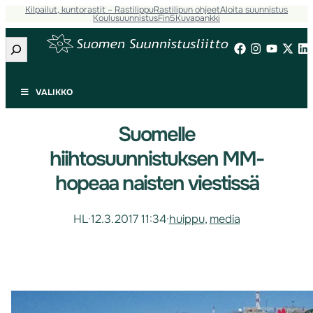
Kilpailut, kuntorastit – Rastilippu
Rastilipun ohjeet
Aloita suunnistus
Koulusuunnistus
Fin5
Kuvapankki
Etsi
VALIKKO
Suomelle
hiihtosuunnistuksen MM-
hopeaa naisten viestissä
HL
·
12.3.2017 11:34
·
huippu
, 
media