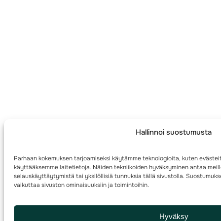
Hallinnoi suostumusta
Parhaan kokemuksen tarjoamiseksi käytämme teknologioita, kuten evästeit
käyttääksemme laitetietoja. Näiden tekniikoiden hyväksyminen antaa meille
selauskäyttäytymistä tai yksilöllisiä tunnuksia tällä sivustolla. Suostumuk
vaikuttaa sivuston ominaisuuksiin ja toimintoihin.
Hyväksy