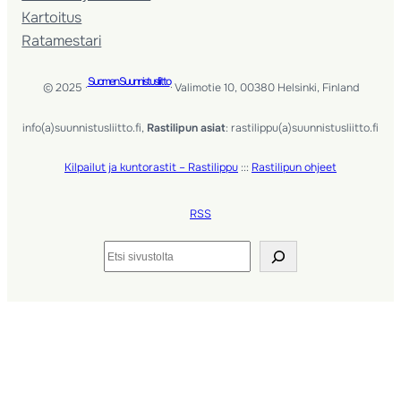
Kartoitus
Ratamestari
Suomen Suunnistusliitto
© 2025 ·
· Valimotie 10, 00380 Helsinki, Finland
info(a)suunnistusliitto.fi,
Rastilipun asiat
: rastilippu(a)suunnistusliitto.fi
Kilpailut ja kuntorastit – Rastilippu
:::
Rastilipun ohjeet
RSS
Etsi