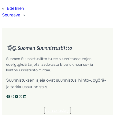
«
Edellinen
Seuraava
»
Suomen Suunnistusliitto tukee suunnistusseurojen
edellytyksiä tarjota laadukasta kilpailu-, nuoriso- ja
kuntosuunnistustoimintaa.
Suunnistuksen lajeja ovat suunnistus, hiihto-, pyörä-
ja tarkkuussuunnistus.
Facebook
Instagram
YouTube
X
LinkedIn
Tilaa uutiskirje