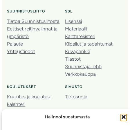
SUUNNISTUSLIITTO
SSL
Tietoa Suunnistusliitosta
Lisenssi
Eettiset reitinvalinnat ja
Materiaalit
ympäristö
Karttarekisteri
Palaute
Kilpailut ja tapahtumat
Yhteystiedot
Kuvapankki
Tilastot
Suunnistaja-lehti
Verkkokauppa
KOULUTUKSET
SIVUSTO
Koulutus ja koulutus­
Tietosuoja
kalenteri
Nuorison koulutukset
Hallinnoi suostumusta
Seura­kehittäminen
Valmentaja­koulutus