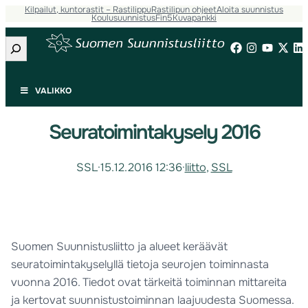
Kilpailut, kuntorastit – Rastilippu
Rastilipun ohjeet
Aloita suunnistus
Koulusuunnistus
Fin5
Kuvapankki
Etsi
VALIKKO
Seuratoimintakysely 2016
SSL
·
15.12.2016 12:36
·
liitto
, 
SSL
Suomen Suunnistusliitto ja alueet keräävät
seuratoimintakyselyllä tietoja seurojen toiminnasta
vuonna 2016. Tiedot ovat tärkeitä toiminnan mittareita
ja kertovat suunnistustoiminnan laajuudesta Suomessa.