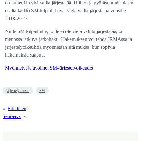
on kuitenkin yhä vailla järjestäjää. Hiihto- ja pyöräsuunnistuksen
osalta kaikki SM-kilpailut ovat vielä vailla järjestäjää vuosille
2018-2019.
Niille SM-kilpailuille, joille ei ole vielä valittu järjestäjää, on
menossa jatkuva jatkohaku. Hakemuksen voi tehdä IRMAssa ja
järjestelyoikeuksia myönnetään sitä mukaa, kun sopivia
hakemuksia saapuu.
Myönnetyt ja avoimet SM-järjestelyoikeudet
järjestelyoikeus
SM
«
Edellinen
Seuraava
»