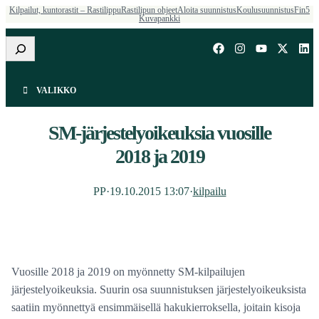
Kilpailut, kuntorastit – Rastilippu
Rastilipun ohjeet
Aloita suunnistus
Koulusuunnistus
Fin5
Kuvapankki
Etsi
VALIKKO
SM-järjestelyoikeuksia vuosille
2018 ja 2019
PP
·
19.10.2015 13:07
·
kilpailu
Vuosille 2018 ja 2019 on myönnetty SM-kilpailujen
järjestelyoikeuksia. Suurin osa suunnistuksen järjestelyoikeuksista
saatiin myönnettyä ensimmäisellä hakukierroksella, joitain kisoja