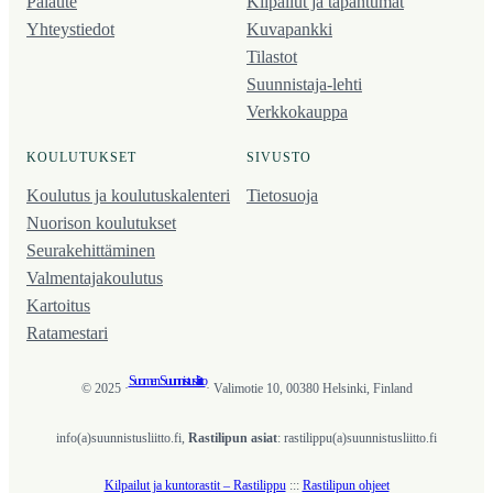
Palaute
Kilpailut ja tapahtumat
Yhteystiedot
Kuvapankki
Tilastot
Suunnistaja-lehti
Verkkokauppa
KOULUTUKSET
SIVUSTO
Koulutus ja koulutus­kalenteri
Tietosuoja
Nuorison koulutukset
Seura­kehittäminen
Valmentaja­koulutus
Kartoitus
Ratamestari
Suomen Suunnistusliitto
© 2025 ·
· Valimotie 10, 00380 Helsinki, Finland
info(a)suunnistusliitto.fi,
Rastilipun asiat
: rastilippu(a)suunnistusliitto.fi
Kilpailut ja kuntorastit – Rastilippu
:::
Rastilipun ohjeet