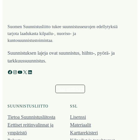
Suomen Suunnistusliitto tukee suunnistusseurojen edellytyksiä
tarjota laadukasta kilpailu-, nuoriso- ja
kuntosuunnistustoimintaa.
Suunnistuksen lajeja ovat suunnistus, hiihto-, pyörä- ja
tarkkuussuunnistus.
Facebook
Instagram
YouTube
X
LinkedIn
Tilaa uutiskirje
SUUNNISTUSLIITTO
SSL
Tietoa Suunnistusliitosta
Lisenssi
Eettiset reitinvalinnat ja
Materiaalit
ympäristö
Karttarekisteri