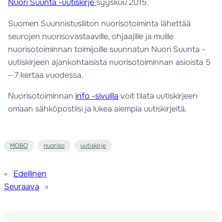
Nuori Suunta -uutiskirje
syyskuu 2015.
Suomen Suunnistusliiton nuorisotoiminta lähettää
seurojen nuorisovastaaville, ohjaajille ja muille
nuorisotoiminnan toimijoille suunnatun Nuori Suunta -
uutiskirjeen ajankohtaisista nuorisotoiminnan asioista 5
– 7 kertaa vuodessa.
Nuorisotoiminnan
info -sivuilla
voit tilata uutiskirjeen
omaan sähköpostiisi ja lukea aiempia uutiskirjeitä.
MOBO
nuoriso
uutiskirje
«
Edellinen
Seuraava
»