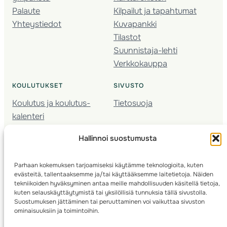
Palaute
Kilpailut ja tapahtumat
Yhteystiedot
Kuvapankki
Tilastot
Suunnistaja-lehti
Verkkokauppa
KOULUTUKSET
SIVUSTO
Koulutus ja koulutus­
Tietosuoja
kalenteri
Nuorison koulutukset
Hallinnoi suostumusta
Seura­kehittäminen
Valmentaja­koulutus
Parhaan kokemuksen tarjoamiseksi käytämme teknologioita, kuten
Kartoitus
evästeitä, tallentaaksemme ja/tai käyttääksemme laitetietoja. Näiden
Ratamestari
tekniikoiden hyväksyminen antaa meille mahdollisuuden käsitellä tietoja,
kuten selauskäyttäytymistä tai yksilöllisiä tunnuksia tällä sivustolla.
Suostumuksen jättäminen tai peruuttaminen voi vaikuttaa sivuston
Suomen Suunnistusliitto
© 2025 ·
· Valimotie 10, 00380 Helsinki, Finland
ominaisuuksiin ja toimintoihin.