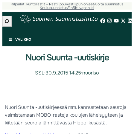
Kilpailut, kuntorastit – Rastilippu
Rastilipun ohjeet
Aloita suunnistus
Koulusuunnistus
Fin5
Kuvapankki
Etsi
VALIKKO
Nuori Suunta -uutiskirje
SSL
·
30.9.2015 14:25
·
nuoriso
Nuori Suunta -uutiskirjeessä mm. kannustetaan seuroja
valmistamaan MOBO-rasteja koulujen läheisyyteen ja
kiitetään seuroja jännittävästä Hippo-kesästä.