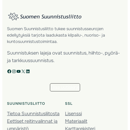
Suomen Suunnistusliitto tukee suunnistusseurojen
edellytyksiä tarjota laadukasta kilpailu-, nuoriso- ja
kuntosuunnistustoimintaa.
Suunnistuksen lajeja ovat suunnistus, hiihto-, pyörä-
ja tarkkuussuunnistus.
Facebook
Instagram
YouTube
X
LinkedIn
Tilaa uutiskirje
SUUNNISTUSLIITTO
SSL
Tietoa Suunnistusliitosta
Lisenssi
Eettiset reitinvalinnat ja
Materiaalit
ympäristö
Karttarekisteri