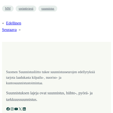
MM
sprinttiviesti
suunnistus
«
Edellinen
Seuraava
»
Suomen Suunnistusliitto tukee suunnistusseurojen edellytyksiä
tarjota laadukasta kilpailu-, nuoriso- ja
kuntosuunnistustoimintaa.
Suunnistuksen lajeja ovat suunnistus, hiihto-, pyörä- ja
tarkkuussuunnistus.
Facebook
Instagram
YouTube
X
LinkedIn