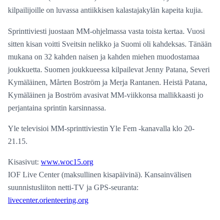
kilpailijoille on luvassa antiikkisen kalastajakylän kapeita kujia.
Sprinttiviesti juostaan MM-ohjelmassa vasta toista kertaa. Vuosi
sitten kisan voitti Sveitsin nelikko ja Suomi oli kahdeksas. Tänään
mukana on 32 kahden naisen ja kahden miehen muodostamaa
joukkuetta. Suomen joukkueessa kilpailevat Jenny Patana, Severi
Kymäläinen, Mårten Boström ja Merja Rantanen. Heistä Patana,
Kymäläinen ja Boström avasivat MM-viikkonsa mallikkaasti jo
perjantaina sprintin karsinnassa.
Yle televisioi MM-sprinttiviestin Yle Fem -kanavalla klo 20-
21.15.
Kisasivut:
www.woc15.org
IOF Live Center (maksullinen kisapäivinä). Kansainvälisen
suunnistusliiton netti-TV ja GPS-seuranta:
livecenter.orienteering.org