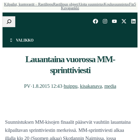
Kilpailut, kuntorastit – Rastilippu
Rastilipun ohjeet
Aloita suunnistus
Koulusuunnistus
Fin5
Kuvapankki
Etsi
VALIKKO
Lauantaina vuorossa MM-
sprinttiviesti
PV
·
1.8.2015 12:43
·
huippu
, 
kisakanava
, 
media
Suunnistuksen MM-kisojen finaalit pääsevät vauhtiin lauantaina
kilpailtavan sprinttiviestin merkeissä. MM-sprinttiviesti alkaa
illalla klo 20 (Suomen aikaa) Skotlannin Nairnissa, jossa