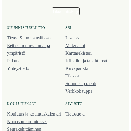
Tilaa uutiskirje
SUUNNISTUSLIITTO
SSL
Tietoa Suunnistusliitosta
Lisenssi
Eettiset reitinvalinnat ja
Materiaalit
ympäristö
Karttarekisteri
Palaute
Kilpailut ja tapahtumat
Yhteystiedot
Kuvapankki
Tilastot
Suunnistaja-lehti
Verkkokauppa
KOULUTUKSET
SIVUSTO
Koulutus ja koulutus­kalenteri
Tietosuoja
Nuorison koulutukset
Seura­kehittäminen