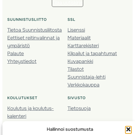
Tilaa uutiskirje
SUUNNISTUSLIITTO
SSL
Tietoa Suunnistusliitosta
Lisenssi
Eettiset reitinvalinnat ja
Materiaalit
ympäristö
Karttarekisteri
Palaute
Kilpailut ja tapahtumat
Yhteystiedot
Kuvapankki
Tilastot
Suunnistaja-lehti
Verkkokauppa
KOULUTUKSET
SIVUSTO
Koulutus ja koulutus­
Tietosuoja
kalenteri
Nuorison koulutukset
Hallinnoi suostumusta
Seura­kehittäminen