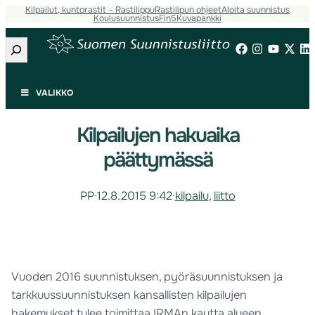
Kilpailut, kuntorastit – Rastilippu
Rastilipun ohjeet
Aloita suunnistus
Koulusuunnistus
Fin5
Kuvapankki
Etsi
VALIKKO
Kilpailujen hakuaika
päättymässä
PP
·
12.8.2015 9:42
·
kilpailu
, 
liitto
Vuoden 2016 suunnistuksen, pyöräsuunnistuksen ja
tarkkuussuunnistuksen kansallisten kilpailujen
hakemukset tulee toimittaa IRMAn kautta alueen