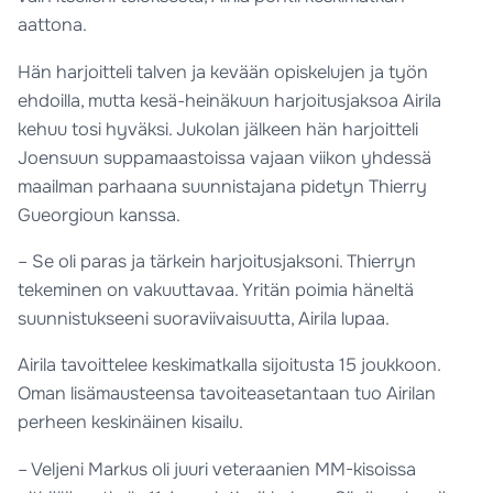
aattona.
Hän harjoitteli talven ja kevään opiskelujen ja työn
ehdoilla, mutta kesä-heinäkuun harjoitusjaksoa Airila
kehuu tosi hyväksi. Jukolan jälkeen hän harjoitteli
Joensuun suppamaastoissa vajaan viikon yhdessä
maailman parhaana suunnistajana pidetyn Thierry
Gueorgioun kanssa.
– Se oli paras ja tärkein harjoitusjaksoni. Thierryn
tekeminen on vakuuttavaa. Yritän poimia häneltä
suunnistukseeni suoraviivaisuutta, Airila lupaa.
Airila tavoittelee keskimatkalla sijoitusta 15 joukkoon.
Oman lisämausteensa tavoiteasetantaan tuo Airilan
perheen keskinäinen kisailu.
– Veljeni Markus oli juuri veteraanien MM-kisoissa