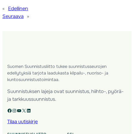
«
Edellinen
Seuraava
»
Suomen Suunnistusliitto tukee suunnistusseurojen
edellytyksiä tarjota laadukasta kilpailu-, nuoriso- ja
kuntosuunnistustoimintaa.
Suunnistuksen lajeja ovat suunnistus, hiihto-, pyörä-
ja tarkkuussuunnistus.
Facebook
Instagram
YouTube
X
LinkedIn
Tilaa uutiskirje