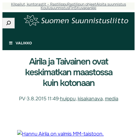
Kilpailut, kuntorastit – Rastilippu
Rastilipun ohjeet
Aloita suunnistus
Koulusuunnistus
Fin5
Kuvapankki
Etsi
VALIKKO
Airila ja Taivainen ovat
keskimatkan maastossa
kuin kotonaan
PV
·
3.8.2015 11:49
·
huippu
, 
kisakanava
, 
media