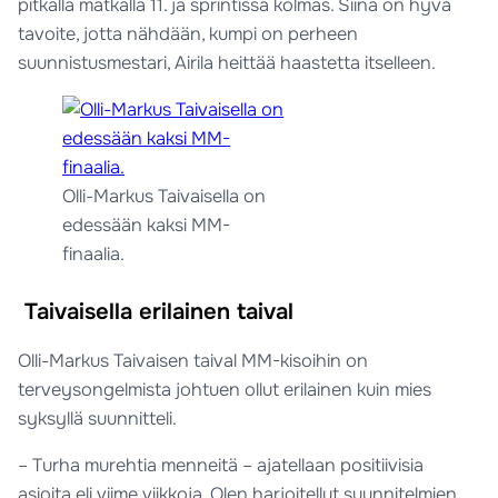
pitkällä matkalla 11. ja sprintissä kolmas. Siinä on hyvä
tavoite, jotta nähdään, kumpi on perheen
suunnistusmestari, Airila heittää haastetta itselleen.
Olli-Markus Taivaisella on
edessään kaksi MM-
finaalia.
Taivaisella erilainen taival
Olli-Markus Taivaisen taival MM-kisoihin on
terveysongelmista johtuen ollut erilainen kuin mies
syksyllä suunnitteli.
– Turha murehtia menneitä – ajatellaan positiivisia
asioita eli viime viikkoja. Olen harjoitellut suunnitelmien