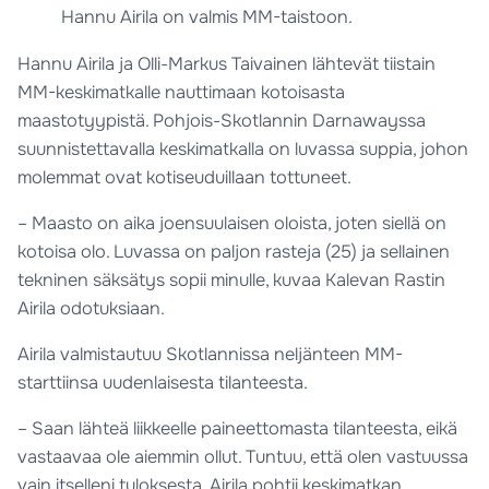
Hannu Airila on valmis MM-taistoon.
Hannu Airila ja Olli-Markus Taivainen lähtevät tiistain
MM-keskimatkalle nauttimaan kotoisasta
maastotyypistä. Pohjois-Skotlannin Darnawayssa
suunnistettavalla keskimatkalla on luvassa suppia, johon
molemmat ovat kotiseuduillaan tottuneet.
– Maasto on aika joensuulaisen oloista, joten siellä on
kotoisa olo. Luvassa on paljon rasteja (25) ja sellainen
tekninen säksätys sopii minulle, kuvaa Kalevan Rastin
Airila odotuksiaan.
Airila valmistautuu Skotlannissa neljänteen MM-
starttiinsa uudenlaisesta tilanteesta.
– Saan lähteä liikkeelle paineettomasta tilanteesta, eikä
vastaavaa ole aiemmin ollut. Tuntuu, että olen vastuussa
vain itselleni tuloksesta, Airila pohtii keskimatkan