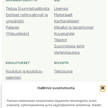
SUUNNISTUSLIITTO
SSL
Tietoa Suunnistusliitosta
Lisenssi
Eettiset reitinvalinnat ja
Materiaalit
ympäristö
Karttarekisteri
Palaute
Kilpailut ja tapahtumat
Yhteystiedot
Kuvapankki
Tilastot
Suunnistaja-lehti
Verkkokauppa
KOULUTUKSET
SIVUSTO
Koulutus ja koulutus­
Tietosuoja
kalenteri
Nuorison koulutukset
Hallinnoi suostumusta
Seura­kehittäminen
Valmentaja­koulutus
Parhaan kokemuksen tarjoamiseksi käytämme teknologioita, kuten
Kartoitus
evästeitä, tallentaaksemme ja/tai käyttääksemme laitetietoja. Näiden