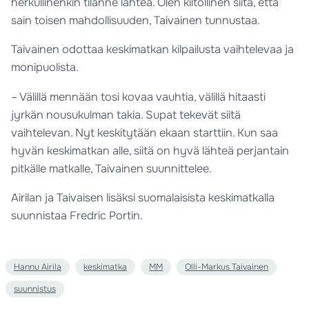
herkullinenkin tilanne lähteä. Olen kiitollinen siitä, että
sain toisen mahdollisuuden, Taivainen tunnustaa.
Taivainen odottaa keskimatkan kilpailusta vaihtelevaa ja
monipuolista.
– Välillä mennään tosi kovaa vauhtia, välillä hitaasti
jyrkän nousukulman takia. Supat tekevät siitä
vaihtelevan. Nyt keskitytään ekaan starttiin. Kun saa
hyvän keskimatkan alle, siitä on hyvä lähteä perjantain
pitkälle matkalle, Taivainen suunnittelee.
Airilan ja Taivaisen lisäksi suomalaisista keskimatkalla
suunnistaa Fredric Portin.
Hannu Airila
keskimatka
MM
Olli-Markus Taivainen
suunnistus