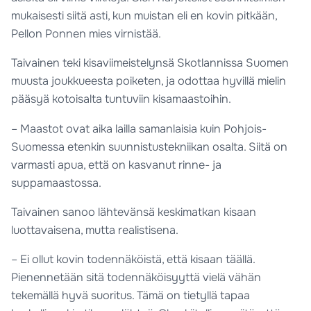
mukaisesti siitä asti, kun muistan eli en kovin pitkään,
Pellon Ponnen mies virnistää.
Taivainen teki kisaviimeistelynsä Skotlannissa Suomen
muusta joukkueesta poiketen, ja odottaa hyvillä mielin
pääsyä kotoisalta tuntuviin kisamaastoihin.
– Maastot ovat aika lailla samanlaisia kuin Pohjois-
Suomessa etenkin suunnistustekniikan osalta. Siitä on
varmasti apua, että on kasvanut rinne- ja
suppamaastossa.
Taivainen sanoo lähtevänsä keskimatkan kisaan
luottavaisena, mutta realistisena.
– Ei ollut kovin todennäköistä, että kisaan täällä.
Pienennetään sitä todennäköisyyttä vielä vähän
tekemällä hyvä suoritus. Tämä on tietyllä tapaa