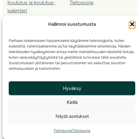
Koulutus ja koulutus­
Tietosuoja
kalenteri
Nuorison koulutukset
Hallinnoi suostumusta
Seura­kehittäminen
Valmentaja­koulutus
Parhaan kokemuksen tarjoamiseksi käytämme teknologioita, kuten
Kartoitus
evästeitä, tallentaaksemme ja/tai käyttääksemme laitetietoja. Näiden
Ratamestari
tekniikoiden hyväksyminen antaa meille mahdollisuuden käsitellä tietoja,
kuten selauskäyttäytymistä tai yksilöllisiä tunnuksia tällä sivustolla.
Suostumuksen jättäminen tai peruuttaminen voi vaikuttaa sivuston
Suomen Suunnistusliitto
© 2025 ·
· Valimotie 10, 00380 Helsinki, Finland
ominaisuuksiin ja toimintoihin.
info(a)suunnistusliitto.fi,
Rastilipun asiat
: rastilippu(a)suunnistusliitto.fi
Hyväksy
Kilpailut ja kuntorastit – Rastilippu
:::
Rastilipun ohjeet
Kiellä
RSS
Näytä asetukset
Etsi
Tietosuoja
Tietosuoja