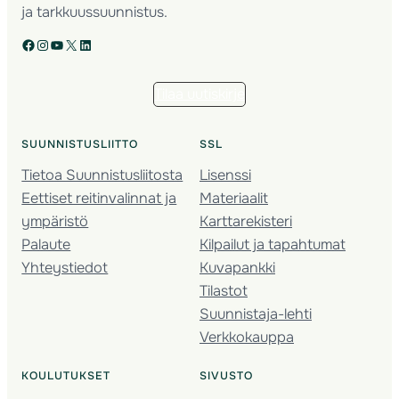
ja tarkkuussuunnistus.
Facebook
Instagram
YouTube
X
LinkedIn
Tilaa uutiskirje
SUUNNISTUSLIITTO
SSL
Tietoa Suunnistusliitosta
Lisenssi
Eettiset reitinvalinnat ja
Materiaalit
ympäristö
Karttarekisteri
Palaute
Kilpailut ja tapahtumat
Yhteystiedot
Kuvapankki
Tilastot
Suunnistaja-lehti
Verkkokauppa
KOULUTUKSET
SIVUSTO