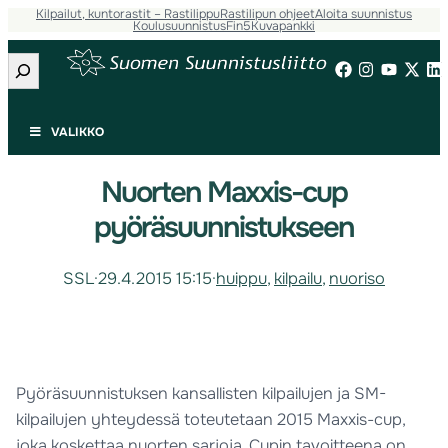
Kilpailut, kuntorastit – Rastilippu
Rastilipun ohjeet
Aloita suunnistus
Koulusuunnistus
Fin5
Kuvapankki
Etsi
VALIKKO
Nuorten Maxxis-cup
pyöräsuunnistukseen
SSL
·
29.4.2015 15:15
·
huippu
, 
kilpailu
, 
nuoriso
Pyöräsuunnistuksen kansallisten kilpailujen ja SM-
kilpailujen yhteydessä toteutetaan 2015 Maxxis-cup,
joka koskettaa nuorten sarjoja. Cupin tavoitteena on