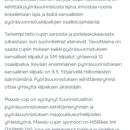
kehittää pyöräsuunnistusta lajina, innostaa nuoria
kokeilemaan lajia ja lisätä kansallisten
pyöräsuunnistuskilpailujen osallistujamäärää.
Tarkempi tieto cupin sarjoista ja pistelaskukaavasta
julkaistaan, kun suunnitelmat etenevät. Tavoitteena on
saada cupiin mukaan kaikki pyöräsuunnistuksen
kansalliset kilpailut ja SM-kilpailut, yhteensä 12
osakilpailua. Kevään ensimmäinen pyöräsuunnistuksen
kansallinen kilpailu on 9.5. Ylöjärvellä Hiiltomiesten
isännöimänä. Pyöräsuunnistuksen kehittämisryhmä
ottaa yhteyttä kilpailujen järjestäjiin.
Maxxis-cup on syntynyt Suunnistusliiton
pyöräsuunnistuksen kehittämisryhmän ja
pyöräsuunnistuksen maajoukkueurheilijoiden
yhteistyönä. Maxxis-cupin sponsori on Hi5Bikes tmi
(TARMIN OY), joka on Helsingissä toimiva pyöräliike ja