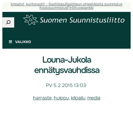
Kilpailut, kuntorastit – Rastilippu
Rastilipun ohjeet
Aloita suunnistus
Koulusuunnistus
Fin5
Kuvapankki
Etsi
VALIKKO
Louna-Jukola
ennätysvauhdissa
PV
·
5.2.2015 13:03
·
harraste
, 
huippu
, 
kilpailu
, 
media