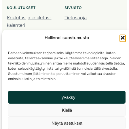
KOULUTUKSET
SIVUSTO
Koulutus ja koulutus­
Tietosuoja
kalenteri
Nuorison koulutukset
Hallinnoi suostumusta
Seura­kehittäminen
Valmentaja­koulutus
Parhaan kokemuksen tarjoamiseksi käytämme teknologioita, kuten
Kartoitus
evästeitä, tallentaaksemme ja/tai käyttääksemme laitetietoja. Näiden
Ratamestari
tekniikoiden hyväksyminen antaa meille mahdollisuuden käsitellä tietoja,
kuten selauskäyttäytymistä tai yksilöllisiä tunnuksia tällä sivustolla.
Suostumuksen jättäminen tai peruuttaminen voi vaikuttaa sivuston
Suomen Suunnistusliitto
© 2025 ·
· Valimotie 10, 00380 Helsinki, Finland
ominaisuuksiin ja toimintoihin.
info(a)suunnistusliitto.fi,
Rastilipun asiat
: rastilippu(a)suunnistusliitto.fi
Hyväksy
Kilpailut ja kuntorastit – Rastilippu
:::
Rastilipun ohjeet
Kiellä
RSS
Näytä asetukset