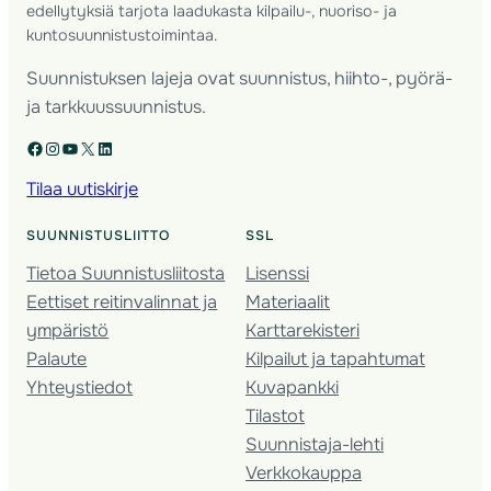
edellytyksiä tarjota laadukasta kilpailu-, nuoriso- ja
kuntosuunnistustoimintaa.
Suunnistuksen lajeja ovat suunnistus, hiihto-, pyörä-
ja tarkkuussuunnistus.
Facebook
Instagram
YouTube
X
LinkedIn
Tilaa uutiskirje
SUUNNISTUSLIITTO
SSL
Tietoa Suunnistusliitosta
Lisenssi
Eettiset reitinvalinnat ja
Materiaalit
ympäristö
Karttarekisteri
Palaute
Kilpailut ja tapahtumat
Yhteystiedot
Kuvapankki
Tilastot
Suunnistaja-lehti
Verkkokauppa