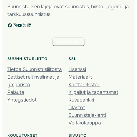
Suunnistuksen lajeja ovat suunnistus, hiihto-, pyörä- ja
tarkkuussuunnistus.
Facebook
Instagram
YouTube
X
LinkedIn
Tilaa uutiskirje
SUUNNISTUSLIITTO
SSL
Tietoa Suunnistusliitosta
Lisenssi
Eettiset reitinvalinnat ja
Materiaalit
ympäristö
Karttarekisteri
Palaute
Kilpailut ja tapahtumat
Yhteystiedot
Kuvapankki
Tilastot
Suunnistaja-lehti
Verkkokauppa
KOULUTUKSET
SIVUSTO