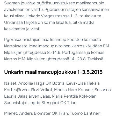
Suomen joukkue pyöräsuunnistuksen maailmancupin
avaukseen on valittu. Pyöräsuunnistajien kansainvälinen
kausi alkaa Unkarin Vargesztesissa 1.-3. toukokuuta.
Unkarissa tarjolla on kolme kilpailua, pitkä matka,
keskimatka ja viesti.
Pyöräsuunnistajien maailmancup koostuu kolmesta
kierroksesta. Maailmancupin toinen kierros käydään EM-
kilpailujen yhteydessä 8.-14.6. Portugalissa ja kolmas
kierros MM-kilpailujen yhteydessä 14.-23.8. Tsekissä.
Unkarin maailmancupjoukkue 1-3.5.2015
Naiset: Antonia Haga OK Botnia, Eeva-Liisa Hakala
Kortesjärven Järvi-Veikot, Marika Hara Koovee, Susanna
Laurila Jalasjärven Jalas, Marja Penttilä Kokkolan
Suunnistajat, Ingrid Stengård OK Trian
Miehet: Anders Blomster OK Trian, Tuomo Lahtinen