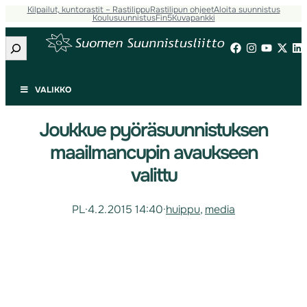
Kilpailut, kuntorastit – Rastilippu
Rastilipun ohjeet
Aloita suunnistus
Koulusuunnistus
Fin5
Kuvapankki
Etsi
VALIKKO
Joukkue pyöräsuunnistuksen
maailmancupin avaukseen
valittu
PL
·
4.2.2015 14:40
·
huippu
, 
media