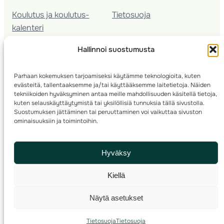
Koulutus ja koulutus­
Tietosuoja
kalenteri
Nuorison koulutukset
Hallinnoi suostumusta
Seura­kehittäminen
Valmentaja­koulutus
Parhaan kokemuksen tarjoamiseksi käytämme teknologioita, kuten
Kartoitus
evästeitä, tallentaaksemme ja/tai käyttääksemme laitetietoja. Näiden
Ratamestari
tekniikoiden hyväksyminen antaa meille mahdollisuuden käsitellä tietoja,
kuten selauskäyttäytymistä tai yksilöllisiä tunnuksia tällä sivustolla.
Suostumuksen jättäminen tai peruuttaminen voi vaikuttaa sivuston
Suomen Suunnistusliitto
© 2025 ·
· Valimotie 10, 00380 Helsinki, Finland
ominaisuuksiin ja toimintoihin.
info(a)suunnistusliitto.fi,
Rastilipun asiat
: rastilippu(a)suunnistusliitto.fi
Hyväksy
Kilpailut ja kuntorastit – Rastilippu
:::
Rastilipun ohjeet
Kiellä
RSS
Näytä asetukset
Etsi
Tietosuoja
Tietosuoja