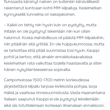
flunssasta kärsinyt nainen on kuitenkin kärsivällisesti
rakentanut kuntoaan kohti MM-kilpailuja. Keskimatkan
kynnyksellä tunnelma on kaksijakoinen.
– Kaikki on tehty niin hyvin kuin on pystytty, mutta
mitään en ole pystynyt tekemään niin kun olisin
halunnut. Koska mahdollisuus oli päästä MM-kilpailuihin,
niin pitäähän sitä yrittää. En ole huippukunnossa, mutta
se tarkoittaa että pitää suunnistaa tosi hyvin, Kauppi
pohtii ja kertoo, että ainakin ennakkokaavailuissa
keskimatkan rata vaikuttaa todella haastavalta ja siten
hänen nykytilanteeseensa sopivalta.
Campomulossa 1500-1700 metrin korkeudessa
järjestettävä kilpailu tarjoaa kivikkoista pohjaa, isoja
mäkiä ja vaativaa rinnesuunnistusta. Vasta maanantaina
Italiaan saapunut Kauppi ei ole pystynyt leireilemään
eikä siis totuttelemaan korkeaan ilmanalaan ennakkoon.