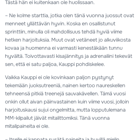
Tästä hän ei kuitenkaan ole huolissaan.
– Ne kolme starttia, jotka olen tänä vuonna juossut ovat
menneet yllättävän hyvin. Koska en osallistunut
sprinttiin, minulla oli mahdollisuus tehdä hyviä viime
hetken harjoituksia. Muut ovat vetäneet jo alkuviikosta
kovaa ja huomenna ei varmasti kenestäkään tunnu
hyvältä. Toivottavasti kisajännitys ja adrenaliini tekevät
sen, että ei satu paljoa, Kauppi pohdiskelee.
Vaikka Kauppi ei ole kovinkaan paljon pystynyt
tekemään juoksutreeniä, nainen kertoo naureskellen
tehneensä pitkiä treenejä sauvakävellen. Tämä vuosi
onkin ollut aivan päinvastainen kuin viime vuosi, jolloin
harjoituskausi sujui ongelmitta, mutta lopputulemana
MM-kilpailut jäivät mitalittomiksi. Tänä vuonna
mitalipaineita ei ole.
– Itselle ei kannata sysätä paineita ja hyvillä mielin