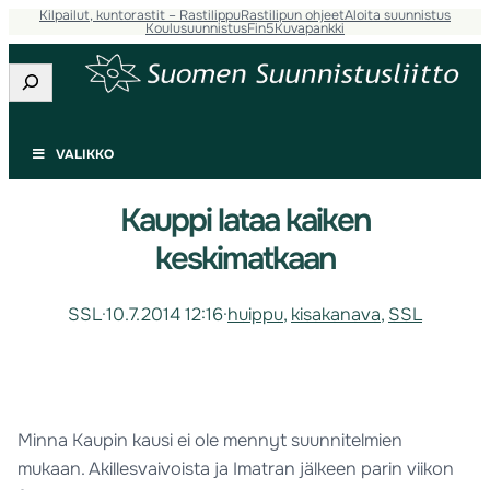
Kilpailut, kuntorastit – Rastilippu
Rastilipun ohjeet
Aloita suunnistus
Koulusuunnistus
Fin5
Kuvapankki
Etsi
VALIKKO
Kauppi lataa kaiken
keskimatkaan
SSL
·
10.7.2014 12:16
·
huippu
, 
kisakanava
, 
SSL
Minna Kaupin kausi ei ole mennyt suunnitelmien
mukaan. Akillesvaivoista ja Imatran jälkeen parin viikon