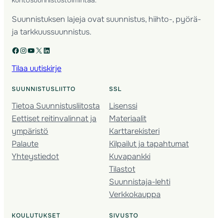
kuntosuunnistustoimintaa.
Suunnistuksen lajeja ovat suunnistus, hiihto-, pyörä-
ja tarkkuussuunnistus.
Facebook
Instagram
YouTube
X
LinkedIn
Tilaa uutiskirje
SUUNNISTUSLIITTO
SSL
Tietoa Suunnistusliitosta
Lisenssi
Eettiset reitinvalinnat ja
Materiaalit
ympäristö
Karttarekisteri
Palaute
Kilpailut ja tapahtumat
Yhteystiedot
Kuvapankki
Tilastot
Suunnistaja-lehti
Verkkokauppa
KOULUTUKSET
SIVUSTO