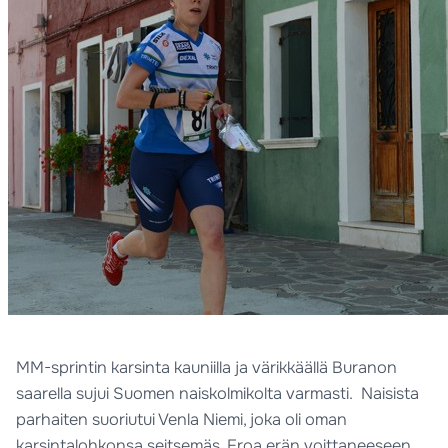
MM-sprintin karsinta kauniilla ja värikkäällä Buranon
saarella sujui Suomen naiskolmikolta varmasti. Naisista
parhaiten suoriutui Venla Niemi, joka oli oman
karsintalohkonsa seitsemäs. Eroa erän voittaneeseen