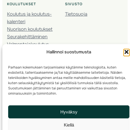
KOULUTUKSET
SIVUSTO
Koulutus ja koulutus­
Tietosuoja
kalenteri
Nuorison koulutukset
Seura­kehittäminen
Valmentaja­koulutus
Kartoitus
Hallinnoi suostumusta
Ratamestari
Parhaan kokemuksen tarjoamiseksi käytämme teknologioita, kuten
Suomen Suunnistusliitto
evästeitä, tallentaaksemme ja/tai käyttääksemme laitetietoja. Näiden
© 2025 ·
· Valimotie 10, 00380 Helsinki, Finland
tekniikoiden hyväksyminen antaa meille mahdollisuuden käsitellä tietoja,
kuten selauskäyttäytymistä tai yksilöllisiä tunnuksia tällä sivustolla.
info(a)suunnistusliitto.fi,
Rastilipun asiat
: rastilippu(a)suunnistusliitto.fi
Suostumuksen jättäminen tai peruuttaminen voi vaikuttaa sivuston
ominaisuuksiin ja toimintoihin.
Kilpailut ja kuntorastit – Rastilippu
:::
Rastilipun ohjeet
Hyväksy
RSS
Kiellä
Etsi