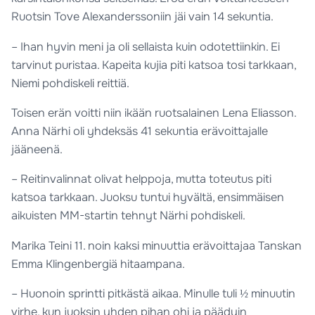
Ruotsin Tove Alexanderssoniin jäi vain 14 sekuntia.
– Ihan hyvin meni ja oli sellaista kuin odotettiinkin. Ei
tarvinut puristaa. Kapeita kujia piti katsoa tosi tarkkaan,
Niemi pohdiskeli reittiä.
Toisen erän voitti niin ikään ruotsalainen Lena Eliasson.
Anna Närhi oli yhdeksäs 41 sekuntia erävoittajalle
jääneenä.
– Reitinvalinnat olivat helppoja, mutta toteutus piti
katsoa tarkkaan. Juoksu tuntui hyvältä, ensimmäisen
aikuisten MM-startin tehnyt Närhi pohdiskeli.
Marika Teini 11. noin kaksi minuuttia erävoittajaa Tanskan
Emma Klingenbergiä hitaampana.
– Huonoin sprintti pitkästä aikaa. Minulle tuli ½ minuutin
virhe, kun juoksin yhden pihan ohi ja päädyin