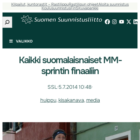
Kilpailut, kuntorastit – Rastilippu
Rastilipun ohjeet
Aloita suunnistus
Koulusuunnistus
Fin5
Kuvapankki
Etsi
VALIKKO
Kaikki suomalaisnaiset MM-
sprintin finaaliin
SSL
·
5.7.2014 10:48
·
huippu
, 
kisakanava
, 
media