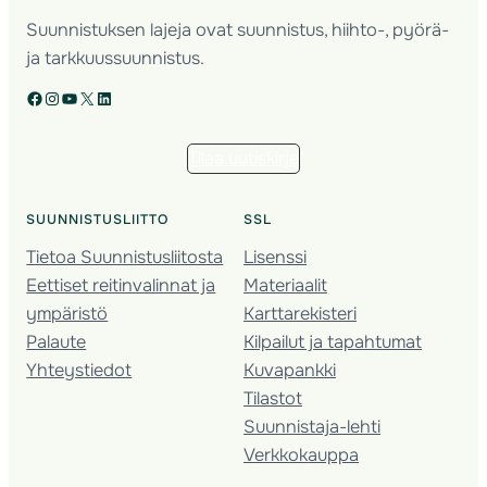
Suunnistuksen lajeja ovat suunnistus, hiihto-, pyörä-
ja tarkkuussuunnistus.
Facebook
Instagram
YouTube
X
LinkedIn
Tilaa uutiskirje
SUUNNISTUSLIITTO
SSL
Tietoa Suunnistusliitosta
Lisenssi
Eettiset reitinvalinnat ja
Materiaalit
ympäristö
Karttarekisteri
Palaute
Kilpailut ja tapahtumat
Yhteystiedot
Kuvapankki
Tilastot
Suunnistaja-lehti
Verkkokauppa