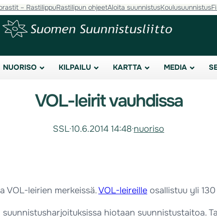
orastit – Rastilippu
Rastilipun ohjeet
Aloita suunnistus
Koulusuunnistus
F
NUORISO
KILPAILU
KARTTA
MEDIA
S
VOL-leirit vauhdissa
SSL
·
10.6.2014 14:48
·
nuoriso
lla VOL-leirien merkeissä.
VOL-leireille
osallistuu yli 13
ssa suunnistusharjoituksissa hiotaan suunnistustaitoa. 