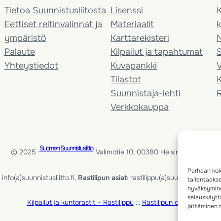
Tietoa Suunnistusliitosta
Lisenssi
K
Eettiset reitinvalinnat ja
Materiaalit
k
ympäristö
Karttarekisteri
Palaute
Kilpailut ja tapahtumat
Yhteystiedot
Kuvapankki
V
Tilastot
K
Suunnistaja-lehti
Verkkokauppa
Suomen Suunnistusliitto
© 2025 ·
· Valimotie 10, 00380 Helsinki, Finland
Parhaan kok
info(a)suunnistusliitto.fi,
Rastilipun asiat
: rastilippu(a)suunnistusliitto.fi
tallentaaks
hyväksymine
selauskäyttä
Kilpailut ja kuntorastit – Rastilippu
:::
Rastilipun ohjeet
jättäminen t