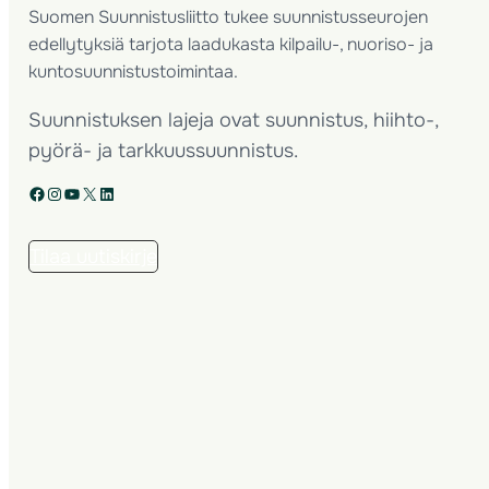
Suomen Suunnistusliitto tukee suunnistusseurojen
edellytyksiä tarjota laadukasta kilpailu-, nuoriso- ja
kuntosuunnistustoimintaa.
Suunnistuksen lajeja ovat suunnistus, hiihto-,
pyörä- ja tarkkuussuunnistus.
Facebook
Instagram
YouTube
X
LinkedIn
Tilaa uutiskirje