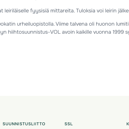
 leiriläiselle fyysisiä mittareita. Tuloksia voi leirin j
atin urheiluopistolla. Viime talvena oli huonon lumi
syn hiihtosuunnistus-VOL avoin kaikille vuonna 1999 syn
SUUNNISTUSLIITTO
SSL