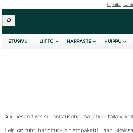
Kilpailut, kunt
Etsi
ETUSIVU
LIITTO
HARRASTE
HUIPPU
Alkukesän tiivis suunnistusohjelma jatkuu tällä viiko
Leiri on tuhti harjoitus- ja tietopaketti. Laadukkai