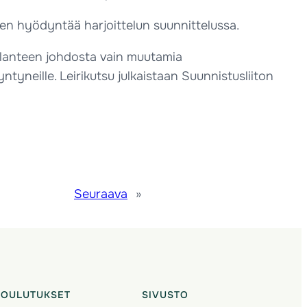
älkeen hyödyntää harjoittelun suunnittelussa.
tilanteen johdosta vain muutamia
tyneille. Leirikutsu julkaistaan Suunnistusliiton
Seuraava
»
KOULUTUKSET
SIVUSTO