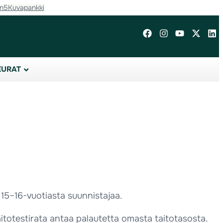
in5
Kuvapankki
EURAT
0 15–16-vuotiasta suunnistajaa.
Taitotestirata antaa palautetta omasta taitotasosta.