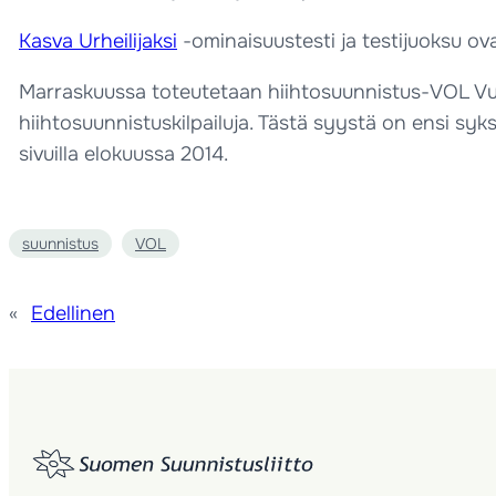
Kasva Urheilijaksi
-ominaisuustesti ja testijuoksu ovat
Marraskuussa toteutetaan hiihtosuunnistus-VOL Vuok
hiihtosuunnistuskilpailuja. Tästä syystä on ensi syk
sivuilla elokuussa 2014.
suunnistus
VOL
«
Edellinen