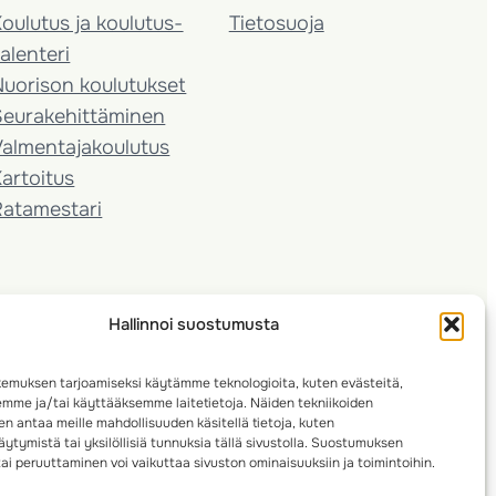
oulutus ja koulutus­
Tietosuoja
alenteri
Nuorison koulutukset
Seura­kehittäminen
almentaja­koulutus
artoitus
Ratamestari
Hallinnoi suostumusta
emuksen tarjoamiseksi käytämme teknologioita, kuten evästeitä,
emme ja/tai käyttääksemme laitetietoja. Näiden tekniikoiden
n antaa meille mahdollisuuden käsitellä tietoja, kuten
ytymistä tai yksilöllisiä tunnuksia tällä sivustolla. Suostumuksen
ai peruuttaminen voi vaikuttaa sivuston ominaisuuksiin ja toimintoihin.