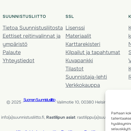
SUUNNISTUSLIITTO
SSL
Tietoa Suunnistusliitosta
Lisenssi
K
Eettiset reitinvalinnat ja
Materiaalit
k
ympäristö
Karttarekisteri
Palaute
Kilpailut ja tapahtumat
Yhteystiedot
Kuvapankki
V
Tilastot
K
Suunnistaja-lehti
Verkkokauppa
Suomen Suunnistusliitto
© 2025 ·
· Valimotie 10, 00380 Helsinki, Finland
Parhaan kok
info(a)suunnistusliitto.fi,
Rastilipun asiat
: rastilippu(a)suunnistusliitto.fi
tallentaaks
hyväksymine
selauskäyttä