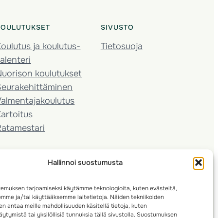
KOULUTUKSET
SIVUSTO
oulutus ja koulutus­
Tietosuoja
alenteri
Nuorison koulutukset
Seura­kehittäminen
almentaja­koulutus
artoitus
Ratamestari
Hallinnoi suostumusta
emuksen tarjoamiseksi käytämme teknologioita, kuten evästeitä,
emme ja/tai käyttääksemme laitetietoja. Näiden tekniikoiden
n antaa meille mahdollisuuden käsitellä tietoja, kuten
ytymistä tai yksilöllisiä tunnuksia tällä sivustolla. Suostumuksen