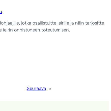
la
.
jaajille, jotka osallistuitte leirille ja näin tarjositte
tte leirin onnistuneen toteutumisen.
Seuraava
»