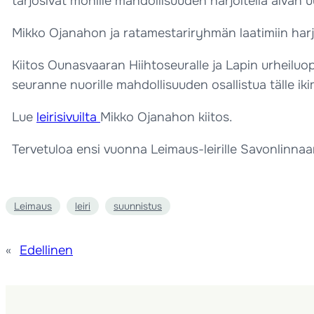
tarjosivat monille mahdollisuuden harjoitella aivan
Mikko Ojanahon ja ratamestariryhmän laatimiin harj
Kiitos Ounasvaaran Hiihtoseuralle ja Lapin urheiluopistoll
seuranne nuorille mahdollisuuden osallistua tälle iki
Lue
leirisivuilta
Mikko Ojanahon kiitos.
Tervetuloa ensi vuonna Leimaus-leirille Savonlinnaa
Leimaus
leiri
suunnistus
«
Edellinen