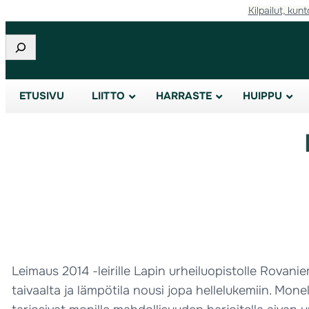
Kilpailut, kunt
Etsi
ETUSIVU
LIITTO
HARRASTE
HUIPPU
Leimaus 2014 -leirille Lapin urheiluopistolle Rovanie
taivaalta ja lämpötila nousi jopa hellelukemiin. Mon