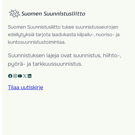
Suomen Suunnistusliitto tukee suunnistusseurojen
edellytyksiä tarjota laadukasta kilpailu-, nuoriso- ja
kuntosuunnistustoimintaa.
Suunnistuksen lajeja ovat suunnistus, hiihto-,
pyörä- ja tarkkuussuunnistus.
Facebook
Instagram
YouTube
X
LinkedIn
Tilaa uutiskirje