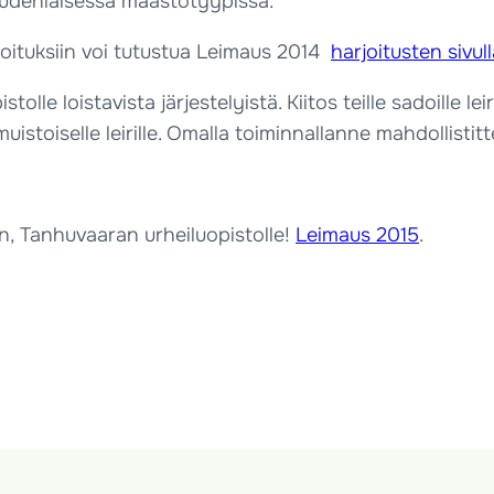
 uudenlaisessa maastotyypissä.
oituksiin voi tutustua Leimaus 2014
harjoitusten sivul
e loistavista järjestelyistä. Kiitos teille sadoille leirioh
muistoiselle leirille. Omalla toiminnallanne mahdollisti
n, Tanhuvaaran urheiluopistolle!
Leimaus 2015
.