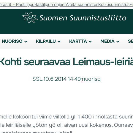
orastit – Rastilippu
Rastilipun ohjeet
Aloita suunnistus
Koulusuunnistus
F
NUORISO
KILPAILU
KARTTA
MEDIA
S
Kohti seuraavaa Leimaus-leiri
SSL
·
10.6.2014 14:49
·
nuoriso
melle kokoontui viime viikolla yli 1 400 innokasta suunn
elle leiriläiselle yötön yö oli aivan uusi kokemus. Ou