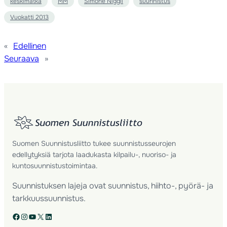
keskimatka
MM
Simone Niggli
suunnistus
Vuokatti 2013
«
Edellinen
Seuraava
»
Suomen Suunnistusliitto tukee suunnistusseurojen
edellytyksiä tarjota laadukasta kilpailu-, nuoriso- ja
kuntosuunnistustoimintaa.
Suunnistuksen lajeja ovat suunnistus, hiihto-, pyörä- ja
tarkkuussuunnistus.
Facebook
Instagram
YouTube
X
LinkedIn