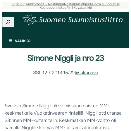
Kilpailut, kuntorastit – Rastilippu
Rastilipun ohjeet
Aloita suunnistus
Koulusuunnistus
Fin5
Kuvapankki
Etsi
VALIKKO
Simone Niggli ja nro 23
SSL
·
12.7.2013 15:21
·
kisakanava
Sveitsin Simone Niggli oli voimissaan naisten MM-
keskimatkalla Vuokatinvaaran rinteillä. Niggli otti uransa
23:nnen MM-kultamitalin. Keskimatkan MM-voitto oli
samalla Nigglille kolmas MM-kultamitali Vuokatista.