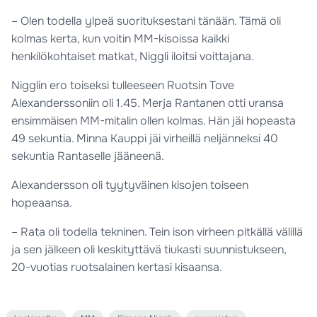
– Olen todella ylpeä suorituksestani tänään. Tämä oli
kolmas kerta, kun voitin MM-kisoissa kaikki
henkilökohtaiset matkat, Niggli iloitsi voittajana.
Nigglin ero toiseksi tulleeseen Ruotsin Tove
Alexanderssoniin oli 1.45. Merja Rantanen otti uransa
ensimmäisen MM-mitalin ollen kolmas. Hän jäi hopeasta
49 sekuntia. Minna Kauppi jäi virheillä neljänneksi 40
sekuntia Rantaselle jääneenä.
Alexandersson oli tyytyväinen kisojen toiseen
hopeaansa.
– Rata oli todella tekninen. Tein ison virheen pitkällä välillä
ja sen jälkeen oli keskityttävä tiukasti suunnistukseen,
20-vuotias ruotsalainen kertasi kisaansa.