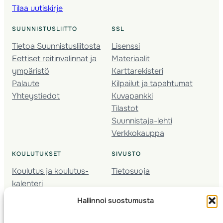
Tilaa uutiskirje
SUUNNISTUSLIITTO
SSL
Tietoa Suunnistusliitosta
Lisenssi
Eettiset reitinvalinnat ja
Materiaalit
ympäristö
Karttarekisteri
Palaute
Kilpailut ja tapahtumat
Yhteystiedot
Kuvapankki
Tilastot
Suunnistaja-lehti
Verkkokauppa
KOULUTUKSET
SIVUSTO
Koulutus ja koulutus­
Tietosuoja
kalenteri
Nuorison koulutukset
Hallinnoi suostumusta
Seura­kehittäminen
Valmentaja­koulutus