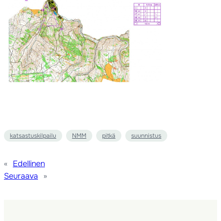
katsastuskilpailu
NMM
pitkä
suunnistus
«
Edellinen
Seuraava
»