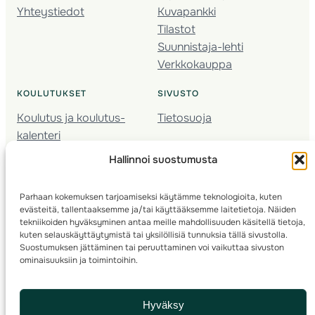
Yhteystiedot
Kuvapankki
Tilastot
Suunnistaja-lehti
Verkkokauppa
KOULUTUKSET
SIVUSTO
Koulutus ja koulutus­
Tietosuoja
kalenteri
Nuorison koulutukset
Hallinnoi suostumusta
Seura­kehittäminen
Valmentaja­koulutus
Parhaan kokemuksen tarjoamiseksi käytämme teknologioita, kuten
Kartoitus
evästeitä, tallentaaksemme ja/tai käyttääksemme laitetietoja. Näiden
Ratamestari
tekniikoiden hyväksyminen antaa meille mahdollisuuden käsitellä tietoja,
kuten selauskäyttäytymistä tai yksilöllisiä tunnuksia tällä sivustolla.
Suostumuksen jättäminen tai peruuttaminen voi vaikuttaa sivuston
Suomen Suunnistusliitto
© 2025 ·
· Valimotie 10, 00380 Helsinki, Finland
ominaisuuksiin ja toimintoihin.
info(a)suunnistusliitto.fi,
Rastilipun asiat
: rastilippu(a)suunnistusliitto.fi
Hyväksy