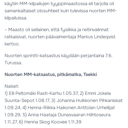
käytiin MM-kilpailujen tyyppimaastossa eli tarjolla oli
samankaltaiset olosuhteet kuin tulevissa nuorten MM-
kilpailuissa.
– Maasto oli sellainen, että fysiikka ja reitinvalinnat
ratkaisivat, nuorten päävalmentaja Markus Lindeqvist
kertoo.
Nuorten sprintti-katsastus käydään perjantaina 7.6.
Turussa.
Nuorten MM-katsastus, pitkämatka, Tsekki
Naiset:
1) Elli Peltomäki Rasti-Karhu 1.05.37, 2) Emmi Jokela
Suunta-Sepot 1.08.17, 3) Johanna Hulkkonen Pihkaniskat
1.09.24, 4) Henna-Riikka Haikonen Anttolan Urheilijat
1.09.29, 5) Anna Haataja Ounasvaaran Hiihtoseura
1.11.27, 6) Henna Skog Koovee 1.11.39