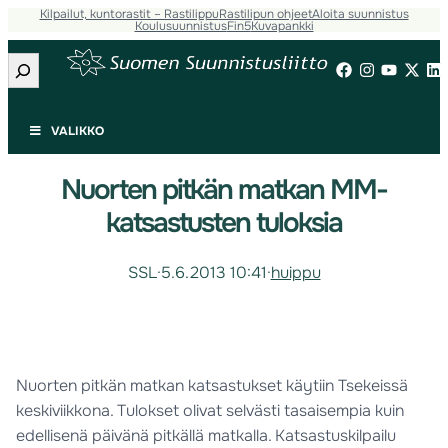
Kilpailut, kuntorastit – Rastilippu
Rastilipun ohjeet
Aloita suunnistus
Koulusuunnistus
Fin5
Kuvapankki
Etsi
VALIKKO
Nuorten pitkän matkan MM-
katsastusten tuloksia
SSL
·
5.6.2013 10:41
·
huippu
Nuorten pitkän matkan katsastukset käytiin Tsekeissä
keskiviikkona. Tulokset olivat selvästi tasaisempia kuin
edellisenä päivänä pitkällä matkalla. Katsastuskilpailu