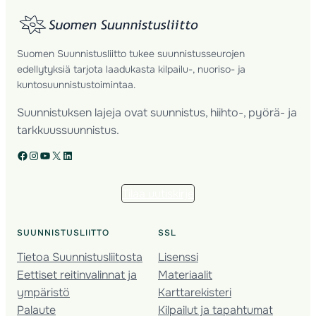
Suomen Suunnistusliitto tukee suunnistusseurojen
edellytyksiä tarjota laadukasta kilpailu-, nuoriso- ja
kuntosuunnistustoimintaa.
Suunnistuksen lajeja ovat suunnistus, hiihto-, pyörä- ja
tarkkuussuunnistus.
Facebook
Instagram
YouTube
X
LinkedIn
Tilaa uutiskirje
SUUNNISTUSLIITTO
SSL
Tietoa Suunnistusliitosta
Lisenssi
Eettiset reitinvalinnat ja
Materiaalit
ympäristö
Karttarekisteri
Palaute
Kilpailut ja tapahtumat